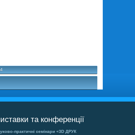
54
иставки та конференції
уково-практичні семінари
«3D ДРУК