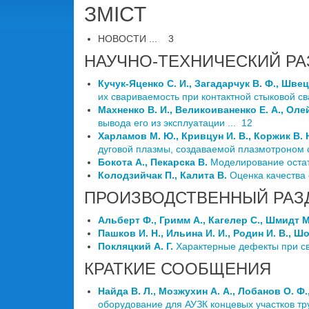
ЗМІСТ
НОВОСТИ ... 3
НАУЧНО-ТЕХНИЧЕСКИЙ РА
Кучук-Яценко С. И., Загадарчук В. Ф., Швец 
их свариваемость при контактной стыковой с
Махненко В. И., Великоиваненко Е. А., Оле
вывода его из эксплуатации ... 12
Харламов М. Ю., Кривцун И. В., Коржик В. Н
дуговой плазмы, создаваемой плазмотроном с
Бокота А., Пекарска В.
Моделирование остат
Колодзийчак П., Калита В.
Оценка качества
ПРОИЗВОДСТВЕННЫЙ РАЗ
Альберт Ф., Гримм А., Кагелер С., Шмидт 
Пашков И. Н., Ильина И. И., Родин И. В., Ш
Покляцкий А. Г.
Характерные дефекты при св
КРАТКИЕ СООБЩЕНИЯ
Найда В. Л., Мозжухин А. А., Лобанов О. Ф.
оборудование для АУЗК концевых участков тру