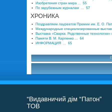
Изобретения стран мира ... 55
По зарубежным журналам ... 57
ХРОНИКА
Поздравляем лауреатов Премии им. Е. О. Пат
Международные специализированные выставки 
Выставка «Сварка. Родственные технологии» в
Памяти В. М. Карпенко ... 64
ИНФОРМАЦИЯ ... 65
П
“Видавничий дім “Патон”
ТОВ