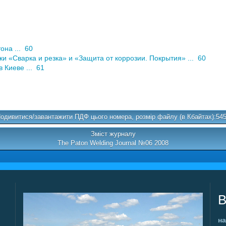
она ... 60
«Сварка и резка» и «Защита от коррозии. Покрытия» ... 60
 Киеве ... 61
одивитися/завантажити ПДФ цього номера, розмір файлу (в Кбайтах):54
Зміст журналу
The Paton Welding Journal №06 2008
В
на