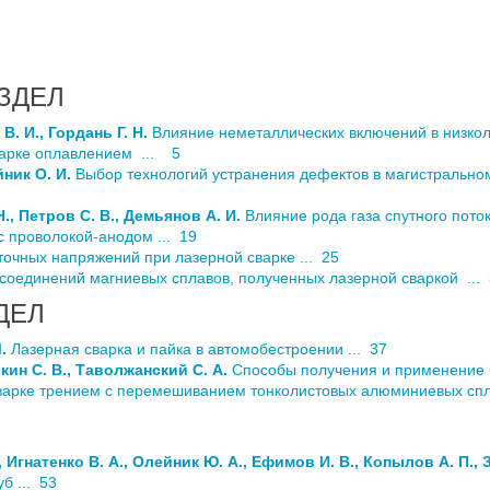
ЗДЕЛ
В. И., Гордань Г. Н.
Влияние неметаллических включений в низкол
варке оплавлением ... 5
йник О. И.
Выбор технологий устранения дефектов в магистрально
., Петров С. В., Демьянов А. И.
Влияние рода газа спутного пото
 проволокой-анодом ... 19
очных напряжений при лазерной сварке ... 25
 соединений магниевых сплавов, полученных лазерной сваркой ...
ДЕЛ
М.
Лазерная сварка и пайка в автомобестроении ... 37
окин С. В., Таволжанский С. А.
Способы получения и применение б
арке трением с перемешиванием тонколистовых алюминиевых спла
, Игнатенко В. А., Олейник Ю. А., Ефимов И. В., Копылов А. П.,
б ... 53