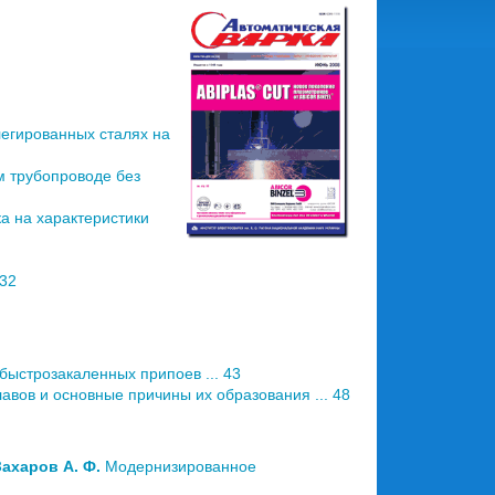
егиро­ванных сталях на
м трубопроводе без
ка на характеристики
 32
ыстрозакаленных припоев ... 43
вов и основные причины их образования ... 48
 Захаров А. Ф.
Модернизированное