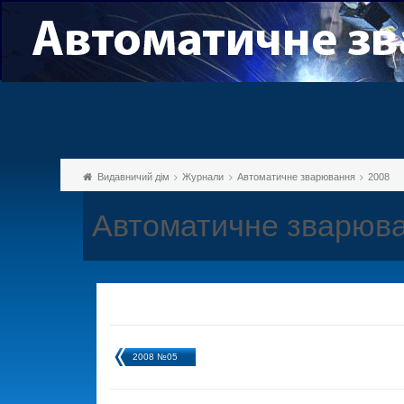
Видавничий дім
Журнали
Автоматичне зварювання
2008
Автоматичне зварюва
2008 №05