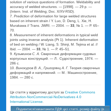
solution of various questions of formation. Weldability and
accuracy of welded structures. — [1998]. — 29 p. —
(Intern. Inst. of Welding; Doc. X/XV-RSD).
7.
Prediction
of deformation for large welded structures
based on inherent strain / Y. Luo, D. Deng, L. Xie, H.
Murakawa // Trans. JWRI. — 2004. —
33
, № 1. — P. 65–
70.
8.
Measurement
of inherent deformations in typical weld
joints using inverse analysis (Pt 1). Inherent deformation
of bed on welding / W. Liang, S. Shinji, M. Tejima et al. //
Ibid. — 2004. —
33
, № 1. — P. 45–51.
9.
Кузьминов С. А.
Сварочные деформации судовых
корпусных конструкций. — Л.: Судостроение, 1974. —
286 с.
10.
Винокуров В. А., Григорянц А. Г.
Теория сварочных
деформаций и напряжений. — М.: Машиностроение,
1984. — 280 с.
Ця стаття у відкритому доступі за
Creative Commons
Attribution-NonCommercial-NoDerivatives 4.0
International License
.
Подивитися/завантажити ПДФ цієї статті, розмір файлу (в