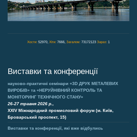
Хости:
52970,
Хіти:
7666,
Загалом:
73172123
Зараз:
1
Виставки та конференції
науково-практичні семінари
«3D ДРУК МЕТАЛЕВИХ
ВИРОБІВ»
та
«НЕРУЙНІВНИЙ КОНТРОЛЬ ТА
МОНІТОРИНГ ТЕХНІЧНОГО СТАНУ»
26-27 травня 2026 р.,
XXIV Міжнародний промисловий форум (м. Київ,
Броварський проспект, 15)
Виставки та конференції, які вже відбулись