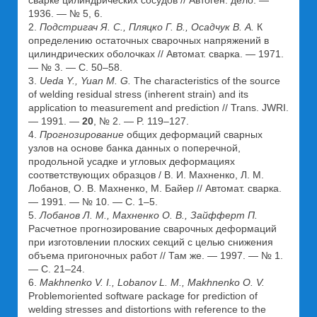
сварке цилиндрических сосудов // Автоген. дело. —
1936. — № 5, 6.
2.
Подстригач Я. С., Пляцко Г. В., Осадчук В. А.
К
определению остаточных сварочных напряжений в
цилиндрических оболочках // Автомат. сварка. — 1971.
— № 3. — С. 50–58.
3.
Ueda Y., Yuan M. G.
The characteristics of the source
of welding residual stress (inherent strain) and its
application to measurement and prediction // Trans. JWRI.
— 1991. —
20
, № 2. — P. 119–127.
4.
Прогнозирование
общих деформаций сварных
узлов на основе банка данных о поперечной,
продольной усадке и угловых деформациях
соответствующих образцов / В. И. Махненко, Л. М.
Лобанов, О. В. Махненко, М. Байер // Автомат. сварка.
— 1991. — № 10. — С. 1–5.
5.
Лобанов Л. М., Махненко О. В., Зайфферт П.
Расчетное прогнозирование сварочных деформаций
при изготовлении плоских секций с целью снижения
объема пригоночных работ // Там же. — 1997. — № 1.
— С. 21–24.
6.
Makhnenko V. I., Lobanov L. M., Makhnenko O. V.
Problemoriented software package for prediction of
welding stresses and distortions with reference to the