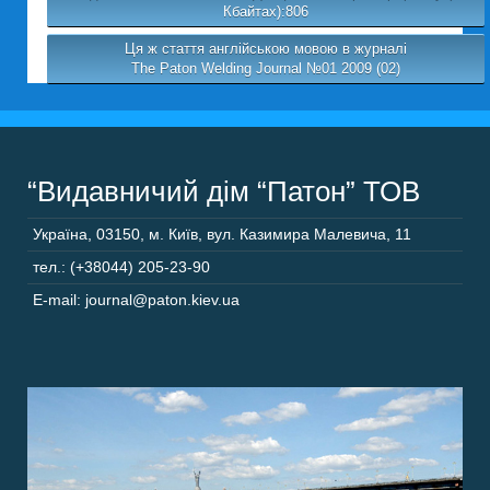
Кбайтах):806
Ця ж стаття англійською мовою в журналі
The Paton Welding Journal №01 2009 (02)
“Видавничий дім “Патон” ТОВ
Україна
,
03150
,
м. Київ,
вул. Казимира Малевича, 11
тел.: (+38044) 205-23-90
E-mail: journal@paton.kiev.ua