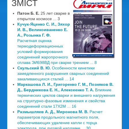
ЗМІСТ
Патон Б. Е.
25 лет сварке в
открытом космосе ... 3
Кучук-Яценко С. И., Зяхор
И. В., Великоиваненко Е.
А., Розынка Г. Ф.
Расчетная оценка
термодеформационных
условий формирования
соединений жаропрочного
сплава ЭИ698ВД при сварке трением ... 8
Скульский В. Ю.
Особенности кинетики
замедленного разрушения сварных соединений
закаливающихся сталей ... 14
Маркашова Л. И., Григоренко Г. М., Позняков В.
Д., Бердникова Е. Н., Алексеенко Т. А.
Влияние
термических циклов сварки и внешнего нагружения
на структурно-фазовые изменения и свойства
соединений стали 17Х2М ... 16
Размышляев А. Д., Миронова М. В.
Расчет
параметров продольного магнитного поля,
обеспечивающих удаление капли с торца
электрода, при дуговой наплавке ... 30