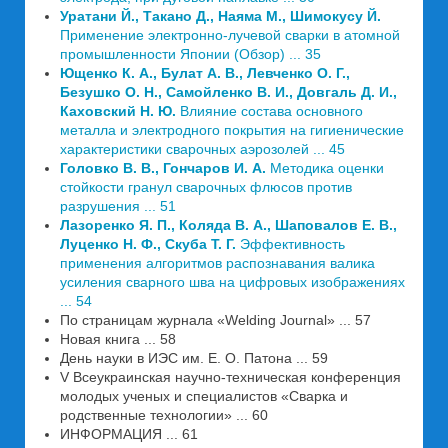
Уратани Й., Такано Д., Наяма М., Шимокусу Й.
Применение электронно-лучевой сварки в атомной
промышленности Японии (Обзор) ... 35
Ющенко К. А., Булат А. В., Левченко О. Г.,
Безушко О. Н., Самойленко В. И., Довгаль Д. И.,
Каховский Н. Ю.
Влияние состава основного
металла и электродного покрытия на гигиенические
характеристики сварочных аэрозолей ... 45
Головко В. В., Гончаров И. А.
Методика оценки
стойкости гранул сварочных флюсов против
разрушения ... 51
Лазоренко Я. П., Коляда В. А., Шаповалов Е. В.,
Луценко Н. Ф., Скуба Т. Г.
Эффективность
применения алгоритмов распознавания валика
усиления сварного шва на цифровых изображениях
... 54
По страницам журнала «Welding Journal» ... 57
Новая книга ... 58
День науки в ИЭС им. Е. О. Патона ... 59
V Всеукраинская научно-техническая конференция
молодых ученых и специалистов «Сварка и
родственные технологии» ... 60
ИНФОРМАЦИЯ ... 61