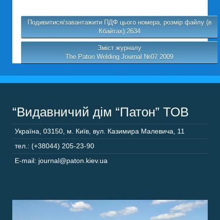
Подивитися/завантажити ПДФ цього номера, розмір файлу (в
Кбайтах):2634
Зміст журналу
The Paton Welding Journal №07 2009
“Видавничий дім “Патон” ТОВ
Україна
,
03150
,
м. Київ,
вул. Казимира Малевича, 11
тел.: (+38044) 205-23-90
E-mail: journal@paton.kiev.ua