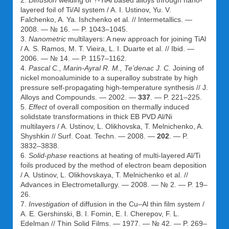
2.
Diffusion
welding of ?-TiAl based alloys through nano-
layered foil of Ti/Al system / A. I. Ustinov, Yu. V.
Falchenko, A. Ya. Ishchenko et al. // Intermetallics. —
2008. — № 16. — P. 1043–1045.
3.
Nanometric
multilayers: A new approach for joining TiAl
/ A. S. Ramos, M. T. Vieira, L. I. Duarte et al. // Ibid. —
2006. — № 14. — P. 1157–1162.
4.
Pascal C., Marin-Ayral R. M., Te’denac J. C.
Joining of
nickel monoaluminide to a superalloy substrate by high
pressure self-propagating high-temperature synthesis // J.
Alloys and Compounds. — 2002. —
337
. — P. 221–225.
5.
Effect
of overall composition on thermally induced
solidstate transformations in thick EB PVD Al/Ni
multilayers / A. Ustinov, L. Olikhovska, T. Melnichenko, A.
Shyshkin // Surf. Coat. Techn. — 2008. —
202
. — P.
3832–3838.
6.
Solid-phase
reactions at heating of multi-layered Al/Ti
foils produced by the method of electron beam deposition
/ A. Ustinov, L. Olikhovskaya, T. Melnichenko et al. //
Advances in Electrometallurgy. — 2008. — № 2. — P. 19–
26.
7.
Investigation
of diffusion in the Cu–Al thin film system /
A. E. Gershinski, B. I. Fomin, E. I. Cherepov, F. L.
Edelman // Thin Solid Films. — 1977. — № 42. — P. 269–