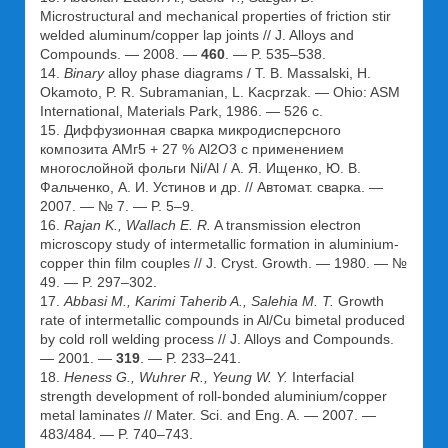
Microstructural and mechanical properties of friction stir
welded aluminum/copper lap joints // J. Alloys and
Compounds. — 2008. —
460
. — P. 535–538.
14.
Binary
alloy phase diagrams / T. B. Massalski, H.
Okamoto, P. R. Subramanian, L. Kacprzak. — Ohio: ASM
International, Materials Park, 1986. — 526 c.
15. Диффузионная сварка микродисперсного
композита АМг5 + 27 % Al2O3 с применением
многослойной фольги Ni/Al / А. Я. Ищенко, Ю. В.
Фальченко, А. И. Устинов и др. // Автомат. сварка. —
2007. — № 7. — P. 5–9.
16.
Rajan K., Wallach E. R.
A transmission electron
microscopy study of intermetallic formation in aluminium-
copper thin film couples // J. Cryst. Growth. — 1980. — №
49. — P. 297–302.
17.
Abbasi M., Karimi Taherib A., Salehia M. T.
Growth
rate of intermetallic compounds in Al/Cu bimetal produced
by cold roll welding process // J. Alloys and Compounds.
— 2001. —
319
. — P. 233–241.
18.
Heness G., Wuhrer R., Yeung W. Y.
Interfacial
strength development of roll-bonded aluminium/copper
metal laminates // Mater. Sci. and Eng. A. — 2007. —
483/484. — P. 740–743.