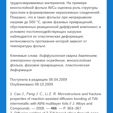
трудносвариваемых материалов. На примере
многослойной фольги Al/Cu оценена роль структуры
прослоек в формировании неразъемных соединений.
Показано, что в таких фольгах при непрерывном
нагреве до 500 °С, кроме фазовых превращений,
обусловленных реакционной диффузией компонент, в
условиях постояннодействующих нагрузок
наблюдается их пластическая деформация,
интенсивность протекания которой зависит от
температуры фольги.
Ключевые слова: диффузионная сварка давлением,
электронно-лучевое осаждение, многослойная
фольга, фазовое превращение, пластическая
деформация
Поступила в редакцию 06.04.2009
Опубликовано 08.10.2009
1.
Cao J., Feng J. C., Li Z. R.
Microstructure and fracture
properties of reaction-assisted diffusion bonding of TiAl
intermetallic with Al/Ni multilayer foils // J. Alloys and
Compounds. — 2008. —
466
. — P. 363–367.