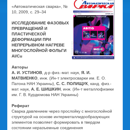
«Автоматическая сварка», №
10, 2009, с. 29–34
ИССЛЕДОВАНИЕ ФАЗОВЫХ
ПРЕВРАЩЕНИЙ И
ПЛАСТИЧЕСКОЙ
ДЕФОРМАЦИИ ПРИ
НЕПРЕРЫВНОМ НАГРЕВЕ
МНОГОСЛОЙНОЙ ФОЛЬГИ
Al/Cu
Авторы
А. И. УСТИНОВ
, д-р физ.-мат. наук,
Я. И.
МАТВИЕНКО
, инж. (Ин-т электросварки им. Е. О.
Патона НАН Украины),
С. С. ПОЛИЩУК
, канд. физ.-
мат. наук,
А. Е. ШИШКИН
, инж. (Ин-т металлофизики
им. Г. В. Курдюмова НАН Украины)
Реферат
Сварка давлением через прослойку с многослойной
структурой на основе интерметаллидообразующих
элементов позволяет формировать в твердом
состоянии неразъемные соединения