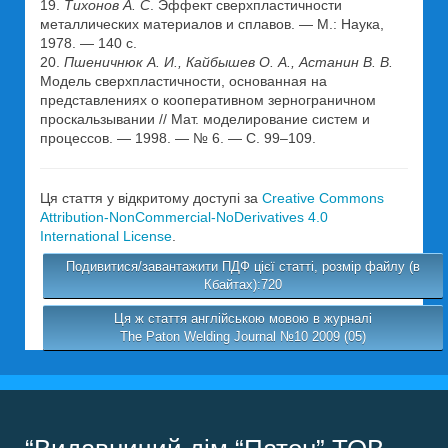
19.
Тихонов А. С
. Эффект сверхпластичности
металлических материалов и сплавов. — М.: Наука,
1978. — 140 с.
20.
Пшеничнюк А. И., Кайбышев О. А., Астанин В. В.
Модель сверхпластичности, основанная на
представлениях о кооперативном зернограничном
проскальзывании // Мат. моделирование систем и
процессов. — 1998. — № 6. — С. 99–109.
Ця стаття у відкритому доступі за
Creative Commons
Attribution-NonCommercial-NoDerivatives 4.0
International License
.
Подивитися/завантажити ПДФ цієї статті, розмір файлу (в
Кбайтах):720
Ця ж стаття англійською мовою в журналі
The Paton Welding Journal №10 2009 (05)