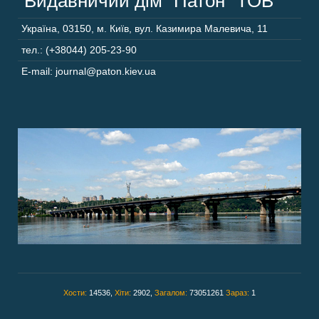
“Видавничий дім “Патон” ТОВ
Україна
,
03150
,
м. Київ,
вул. Казимира Малевича, 11
тел.: (+38044) 205-23-90
E-mail: journal@paton.kiev.ua
Хости:
14536,
Хіти:
2902,
Загалом:
73051261
Зараз:
1