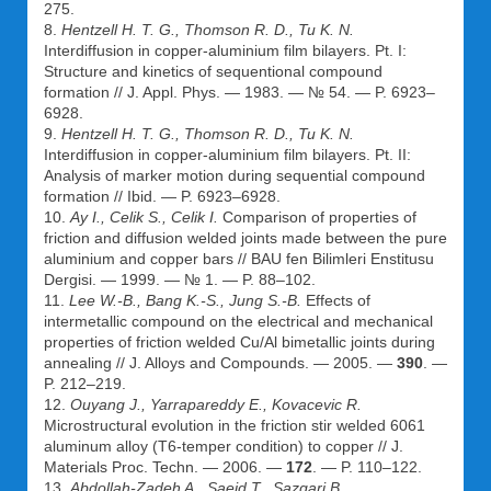
275.
8.
Hentzell H. T. G., Thomson R. D., Tu K. N.
Interdiffusion in copper-aluminium film bilayers. Pt. I:
Structure and kinetics of sequentional compound
formation // J. Appl. Phys. — 1983. — № 54. — P. 6923–
6928.
9.
Hentzell H. T. G., Thomson R. D., Tu K. N.
Interdiffusion in copper-aluminium film bilayers. Pt. II:
Analysis of marker motion during sequential compound
formation // Ibid. — P. 6923–6928.
10.
Ay I., Celik S., Celik I.
Comparison of properties of
friction and diffusion welded joints made between the pure
aluminium and copper bars // BAU fen Bilimleri Enstitusu
Dergisi. — 1999. — № 1. — P. 88–102.
11.
Lee W.-B., Bang K.-S., Jung S.-B.
Effects of
intermetallic compound on the electrical and mechanical
properties of friction welded Cu/Al bimetallic joints during
annealing // J. Alloys and Compounds. — 2005. —
390
. —
P. 212–219.
12.
Ouyang J., Yarrapareddy E., Kovacevic R.
Microstructural evolution in the friction stir welded 6061
aluminum alloy (T6-temper condition) to copper // J.
Materials Proc. Techn. — 2006. —
172
. — P. 110–122.
13.
Abdollah-Zadeh A., Saeid T., Sazgari B
.