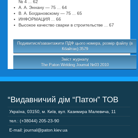
№ 4 ... 62
А. А. Эннану — 75 ... 64
В. А. Богдановскому — 75 ... 65
ИНФОРМАЦИЯ ... 66
Высокое качество сварки в строительстве ... 67
Подивитися/завантажити ПДФ цього номера, розмір файлу (в
Кбайтах):3579
Зміст журналу
The Paton Welding Journal №03 2010
“Видавничий дім “Патон” ТОВ
Україна
,
03150
,
м. Київ,
вул. Казимира Малевича, 11
тел.: (+38044) 205-23-90
E-mail: journal@paton.kiev.ua