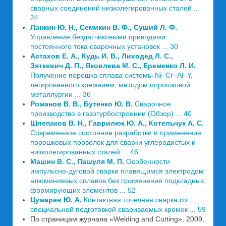
сварных соединений низколегированных сталей ...
24
Ланкин Ю. Н., Семикин В. Ф., Суший Л. Ф.
Управление бездатчиковыми приводами
постоянного тока сварочных установок ... 30
Астахов Е. А., Кудь И. В., Лиходед Л. С.,
Зяткевич Д. П., Яковлева М. С., Еременко Л. И.
Получение порошка сплава системы Ni–Cr–Al–Y,
легированного кремнием, методом порошковой
металлургии ... 36
Романов В. В., Бутенко Ю. В.
Сварочное
производство в газотурбостроении (Обзор) ... 40
Шлепаков В. Н., Гаврилюк Ю. А., Котельчук А. С.
Современное состояние разработки и применения
порошковых проволок для сварки углеродистых и
низколегированных сталей ... 46
Машин В. С., Пашуля М. П.
Особенности
импульсно-дуговой сварки плавящимся электродом
алюминиевых сплавов без применения подкладных
формирующих элементов ... 52
Цумарев Ю. А.
Контактная точечная сварка со
специальной подготовкой свариваемых кромок ... 59
По страницам журнала «Welding and Сutting», 2009,