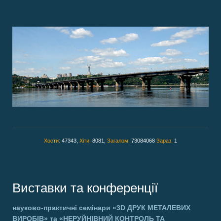
Хости:
47343,
Хіти:
8081,
Загалом:
73084068
Зараз:
1
Виставки та конференції
науково-практичні семінари
«3D ДРУК МЕТАЛЕВИХ
ВИРОБІВ»
та
«НЕРУЙНІВНИЙ КОНТРОЛЬ ТА