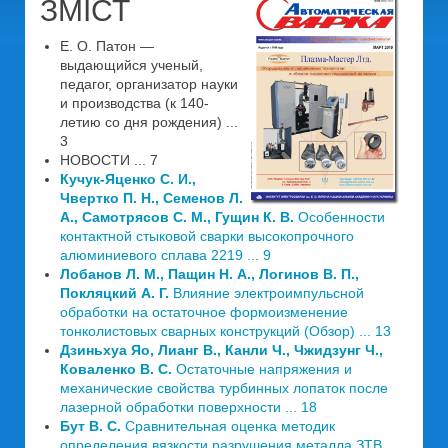
ЗМІСТ
Е. О. Патон —
выдающийся ученый,
педагог, организатор науки
и производства (к 140-
летию со дня рождения) ...
3
НОВОСТИ ... 7
Кучук-Яценко С. И.,
Чвертко П. Н., Семенов Л.
А., Самотрясов С. М., Гущин К. В.
Особенности
контактной стыковой сварки высокопрочного
алюминиевого сплава 2219 ... 9
Лобанов Л. М., Пащин Н. А., Логинов В. П.,
Покляцкий А. Г.
Влияние электроимпульсной
обработки на остаточное формоизменение
тонколистовых сварных конструкций (Обзор) ... 13
Дзиньхуа Яо, Лианг В., Канли Ч., Чжидзунг Ч.,
Коваленко В. С.
Остаточные напряжения и
механические свойства турбинных лопаток после
лазерной обработки поверхности ... 18
Бут В. С.
Сравнительная оценка методик
определения вязкости разрушения металла ЗТВ