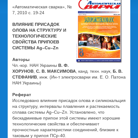
«Автоматическая сварка», №
7, 2010 с. 19-24
ВЛИЯНИЕ ПРИСАДОК
ОЛОВА НА СТРУКТУРУ И
ТЕХНОЛОГИЧЕСКИЕ
СВОЙСТВА ПРИПОЕВ
СИСТЕМЫ Ag–Cu–Zn
Авторы
Чл.-кор. НАН Украины
В. Ф.
ХОРУНОВ
,
С. В. МАКСИМОВА
, канд. техн. наук,
Б. В.
СТЕФАНИВ
, инж. (Ин-т электросварки им. Е. О. Патона
НАН Украины)
Реферат
Исследовано влияние присадок олова и силикокальция
на структуру, интервалы плавления и растекаемость
сплава системы Ag–Cu–Zn. Установлено, что
бескадмиевые припои этой системы имеют хорошие
технологические свойства и обеспечивают
прочностные характеристики соединений, близкие к
таковым у припоя ПСр-40.