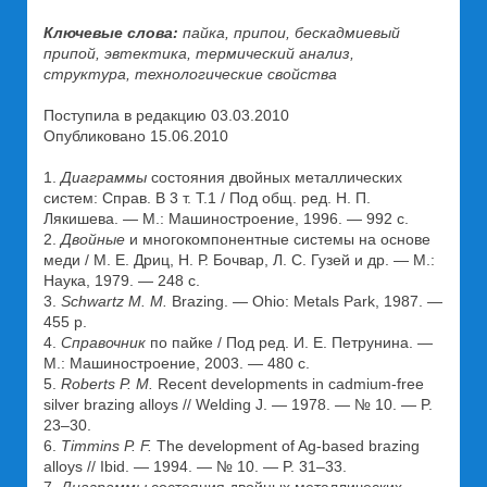
Ключевые слова:
пайка, припои, бескадмиевый
припой, эвтектика, термический анализ,
структура, технологические свойства
Поступила в редакцию 03.03.2010
Опубликовано 15.06.2010
1.
Диаграммы
состояния двойных металлических
систем: Справ. В 3 т. Т.1 / Под общ. ред. Н. П.
Лякишева. — М.: Машиностроение, 1996. — 992 с.
2.
Двойные
и многокомпонентные системы на основе
меди / М. Е. Дриц, Н. Р. Бочвар, Л. С. Гузей и др. — М.:
Наука, 1979. — 248 с.
3.
Schwartz M. M.
Brazing. — Ohio: Metals Park, 1987. —
455 p.
4.
Справочник
по пайке / Под ред. И. Е. Петрунина. —
М.: Машиностроение, 2003. — 480 с.
5.
Roberts P. M.
Recent developments in cadmium-free
silver brazing alloys // Welding J. — 1978. — № 10. — P.
23–30.
6.
Timmins P. F.
The development of Ag-based brazing
alloys // Ibid. — 1994. — № 10. — P. 31–33.