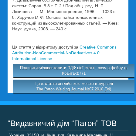
7.
Диаграммы
состояния двойных металлических
систем: Справ. В 3 т. Т. 2 / Под общ. ред. Н. П.
Лякишева. — М.: Машиностроение, 1996. — 1023 с.
8.
Хорунов В. Ф.
Основы пайки тонкостенных
конструкций из высоколегированных сталей. — Киев:
Наук. думка, 2008. — 240 с.
Ця стаття у відкритому доступі за
Creative Commons
Attribution-NonCommercial-NoDerivatives 4.0
International License
.
Подивитися/завантажити ПДФ цієї статті, розмір файлу (в
Кбайтах):771
Ця ж стаття англійською мовою в журналі
The Paton Welding Journal №07 2010 (04)
“Видавничий дім “Патон” ТОВ
Україна
,
03150
,
м. Київ,
вул. Казимира Малевича, 11