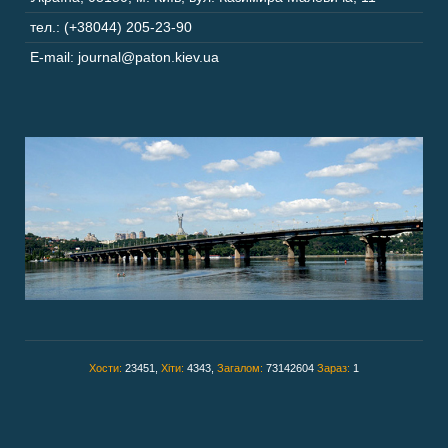
тел.: (+38044) 205-23-90
E-mail: journal@paton.kiev.ua
Хости:
23451,
Хіти:
4343,
Загалом:
73142604
Зараз:
1