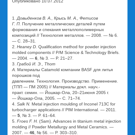
Опубликовано 10.07.2012
1.
Довыденков В. А., Крысь М. А., Фетисов
Г. П
. Получение металлических деталей путем
формования и спекания металлополимерных
композиций // Технология металлов. — 2008. — № 6.
— С. 28–31.
2.
Heaney D.
Qualification method for powder injection
molded components // P/M Science & Technology Briefs.
— 2004. —
6
, № 3. — P. 21–27.
3.
Грабой И. Э., Thom
A.
Материалы Catamold компании BASF для литья
порошков под
давлением. Технология. Производство. Применение.
(ТПП — ПМ 2005) // Материалы докл. науч.-
практ. семин. — Йошкар-Ола, 20–21июня 2005 г.
— Йошкар-Ола, 2005. — С. 71–74.
4.
Salk N.
Metal injection moulding of Inconel 713C for
turbocharger applications // PIM International. — 2011.
—
5
, № 3. — P. 61–64.
5.
Froes F. H.
(Sam). Advances in titanium metal injection
molding // Powder Metallurgy and Metal Ceramics. —
2007. —
46
, № 56. — P. 303–310.