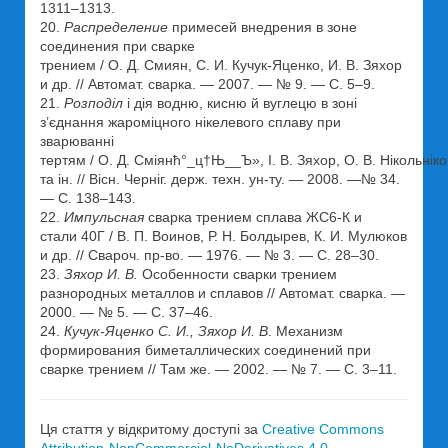
1311–1313.
20.
Распределение
примесей внедрения в зоне
соединения при сварке
трением / О. Д. Смиян, С. И. Кучук-Яценко, И. В. Зяхор
и др. // Автомат. сварка. — 2007. — № 9. — С. 5–9.
21.
Розподіл
і дія водню, кисню й вуглецю в зоні
з’єднання жароміцного нікелевого сплаву при
зварюванні
тертям / О. Д. Сміянћ°_ц†Њ__Ъ», І. В. Зяхор, О. В. Нікольніко
та ін. // Вісн. Черніг. держ. техн. ун-ту. — 2008. —№ 34.
— С. 138–143.
22.
Импульсная
сварка трением сплава ЖС6-К и
стали 40Г / В. П. Воинов, Р. Н. Болдырев, К. И. Мулюков
и др. // Свароч. пр-во. — 1976. — № 3. — С. 28–30.
23.
Зяхор И. В.
Особенности сварки трением
разнородных металлов и сплавов // Автомат. сварка. —
2000. — № 5. — С. 37–46.
24.
Кучук-Яценко С. И., Зяхор И. В
. Механизм
формирования биметаллических соединений при
сварке трением // Там же. — 2002. — № 7. — С. 3–11.
Ця стаття у відкритому доступі за
Creative Commons
Attribution-NonCommercial-NoDerivatives 4.0