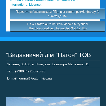
International License
.
Подивитися/завантажити ПДФ цієї статті, розмір файлу (в
Кбайтах):1152
Ця ж стаття англійською мовою в журналі
The Paton Welding Journal №09 2012 (01)
“Видавничий дім “Патон” ТОВ
Україна
,
03150
,
м. Київ,
вул. Казимира Малевича, 11
тел.: (+38044) 205-23-90
E-mail: journal@paton.kiev.ua