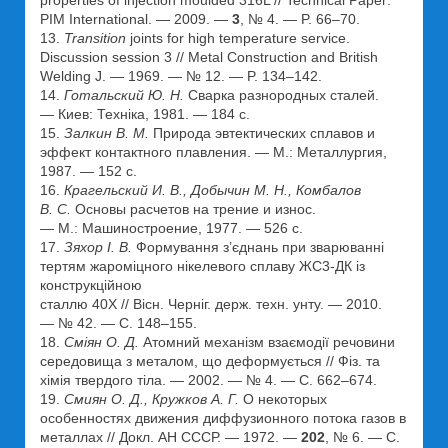
PIM International. — 2009. —
3
, № 4. — P. 66–70.
13.
Transition
joints for high temperature service.
Discussion session 3 // Metal Construction and British
Welding J. — 1969. — № 12. — P. 134–142.
14.
Готальский Ю. Н.
Сварка разнородных сталей.
— Киев: Техніка, 1981. — 184 с.
15.
Залкин В. М.
Природа эвтектических сплавов и
эффект контактного плавления. — М.: Металлургия,
1987. — 152 с.
16.
Крагельский И. В., Добычин М. Н., Комбалов
В. С.
Основы расчетов на трение и износ.
— М.: Машиностроение, 1977. — 526 с.
17.
Зяхор І. В.
Формування з’єднань при зварюванні
тертям жароміцного нікелевого сплаву ЖС3-ДК із
конструкційною
сталлю 40Х // Вісн. Черніг. держ. техн. унту. — 2010.
— № 42. — С. 148–155.
18.
Сміян О. Д.
Атомний механізм взаємодії речовини
середовища з металом, що деформується // Фіз. та
хімія твердого тіла. — 2002. — № 4. — С. 662–674.
19.
Смиян О. Д., Кружков А. Г.
О некоторых
особенностях движения диффузионного потока газов в
металлах // Докл. АН СССР. — 1972. —
202
, № 6. — С.