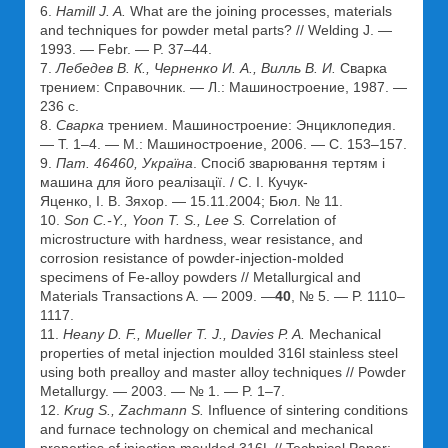
6.
Hamill J. A.
What are the joining processes, materials
and techniques for powder metal parts? // Welding J. —
1993. — Febr. — P. 37–44.
7.
Лебедев В. К., Черненко И. А., Вилль В. И.
Сварка
трением: Справочник. — Л.: Машиностроение, 1987. —
236 с.
8.
Сварка
трением. Машиностроение: Энциклопедия.
— Т. 1–4. — М.: Машиностроение, 2006. — С. 153–157.
9.
Пат. 46460, Україна
. Спосіб зварювання тертям і
машина для його реалізації. / С. І. Кучук-
Яценко, І. В. Зяхор. — 15.11.2004; Бюл. № 11.
10.
Son C.-Y., Yoon T. S., Lee S.
Correlation of
microstructure with hardness, wear resistance, and
corrosion resistance of powder-injection-molded
specimens of Fe-alloy powders // Metallurgical and
Materials Transactions A. — 2009. —
40
, № 5. — P. 1110–
1117.
11.
Heany D. F., Mueller T. J., Davies P. A.
Mechanical
properties of metal injection moulded 316l stainless steel
using both prealloy and master alloy techniques // Powder
Metallurgy. — 2003. — № 1. — P. 1–7.
12.
Krug S., Zachmann S.
Influence of sintering conditions
and furnace technology on chemical and mechanical
properties of injection moulded 316L // Technical Paper: