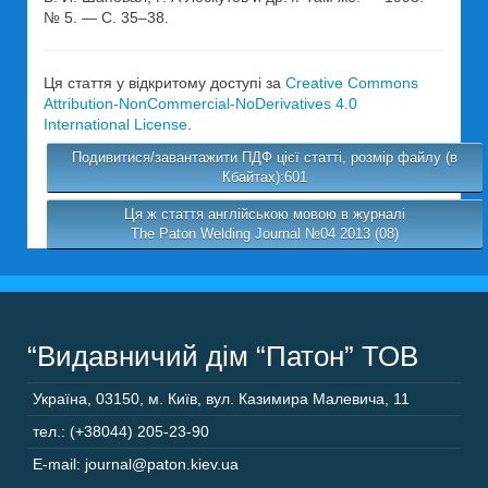
№ 5. — С. 35–38.
Ця стаття у відкритому доступі за
Creative Commons
Attribution-NonCommercial-NoDerivatives 4.0
International License
.
Подивитися/завантажити ПДФ цієї статті, розмір файлу (в
Кбайтах):601
Ця ж стаття англійською мовою в журналі
The Paton Welding Journal №04 2013 (08)
“Видавничий дім “Патон” ТОВ
Україна
,
03150
,
м. Київ,
вул. Казимира Малевича, 11
тел.: (+38044) 205-23-90
E-mail: journal@paton.kiev.ua