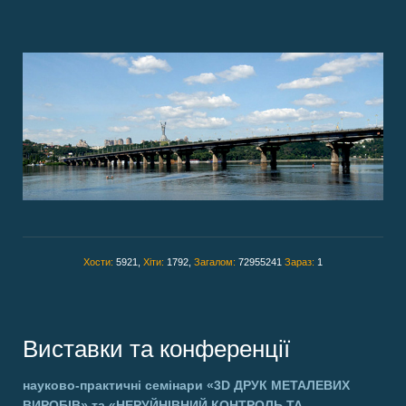
Хости:
5921,
Хіти:
1792,
Загалом:
72955241
Зараз:
1
Виставки та конференції
науково-практичні семінари
«3D ДРУК МЕТАЛЕВИХ
ВИРОБІВ»
та
«НЕРУЙНІВНИЙ КОНТРОЛЬ ТА