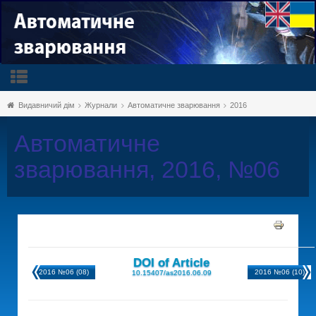
Видавничий дім
Журнали
Автоматичне зварювання
2016
Автоматичне
зварювання, 2016, №06
DOI of Article
2016 №06 (08)
2016 №06 (10)
10.15407/as2016.06.09