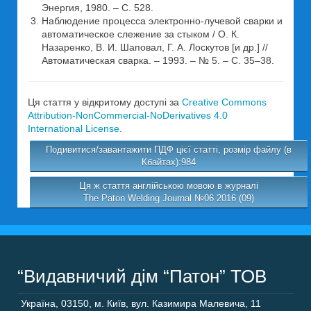
Энергия, 1980. – C. 528.
Наблюдение процесса электронно-лучевой сварки и
автоматическое слежение за стыком / О. К.
Назаренко, В. И. Шаповал, Г. А. Лоскутов [и др.] //
Автоматическая сварка. – 1993. – № 5. – С. 35–38.
Ця стаття у відкритому доступі за
Creative Commons
Attribution-NonCommercial-NoDerivatives 4.0
International License
.
Подивитися/завантажити ПДФ цієї статті, розмір файлу (в
Кбайтах):984
Ця ж стаття англійською мовою в журналі
The Paton Welding Journal №06 2016 (09)
“Видавничий дім “Патон” ТОВ
Україна
,
03150
,
м. Київ,
вул. Казимира Малевича, 11