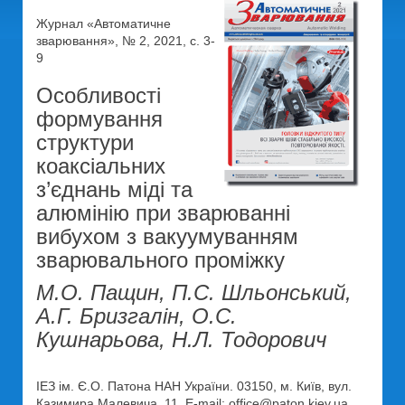
Журнал «Автоматичне
зварювання», № 2, 2021, с. 3-
9
Особливості
формування
структури
коаксіальних
з’єднань міді та
алюмінію при зварюванні
вибухом з вакуумуванням
зварювального проміжку
М.О. Пащин, П.С. Шльонський,
А.Г. Бризгалін, О.С.
Кушнарьова, Н.Л. Тодорович
ІЕЗ ім. Є.О. Патона НАН України. 03150, м. Київ, вул.
Казимира Малевича, 11. E-mail: office@paton.kiev.ua