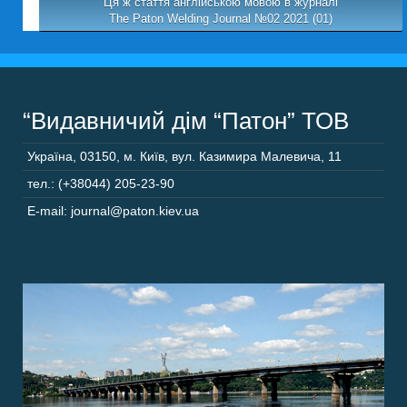
Ця ж стаття англійською мовою в журналі
The Paton Welding Journal №02 2021 (01)
“Видавничий дім “Патон” ТОВ
Україна
,
03150
,
м. Київ,
вул. Казимира Малевича, 11
тел.: (+38044) 205-23-90
E-mail: journal@paton.kiev.ua