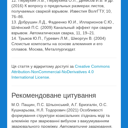
12. Первухин Л.Б., Первухина О.Л., Денисов И.В. и др.
(2016) К вопросу о предельных размерах листов,
получаемых сваркой взрывом. Известия ВолгГТУ, 10,
76–86.
13. Добрушин Л.Д., Фадеенко Ю.И., Илларионов С.Ю.,
Шлёнский П.С. (2009) Канальный эффект при сварке
взрывом. Автоматическая сварка, 11, 19–21.
14. Трыков Ю.П., Гуревич Л.М., Шморгун В. (2004)
Слоистые композиты на основе алюминия и его
сплавов. Москва, Металлургиздат.
Ця стаття у відкритому доступі за
Creative Commons
Attribution-NonCommercial-NoDerivatives 4.0
International License
.
Рекомендоване цитування
М.О. Пащин, П.С. Шльонський, А.Г. Бризгалін, О.С.
Кушнарьова, Н.Л. Тодорович (2021) Особливості
формування структури коаксіальних з’єднань міді та
алюмінію при зварюванні вибухом з вакуумуванням
зварювального проміжку.
Автоматичне зварювання
,