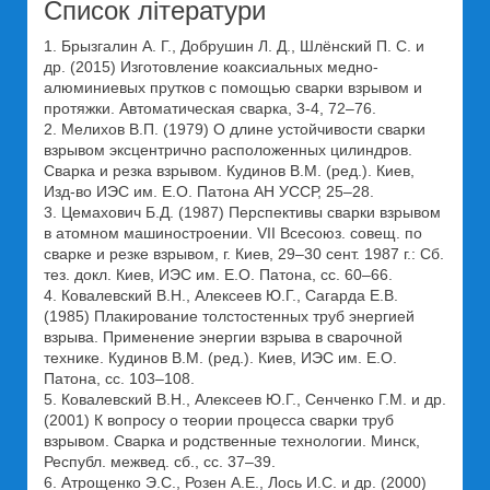
Список літератури
1. Брызгалин А. Г., Добрушин Л. Д., Шлёнский П. С. и
др. (2015) Изготовление коаксиальных медно-
алюминиевых прутков с помощью сварки взрывом и
протяжки. Автоматическая сварка, 3-4, 72–76.
2. Мелихов В.П. (1979) О длине устойчивости сварки
взрывом эксцентрично расположенных цилиндров.
Сварка и резка взрывом. Кудинов В.М. (ред.). Киев,
Изд-во ИЭС им. Е.О. Патона АН УССР, 25–28.
3. Цемахович Б.Д. (1987) Перспективы сварки взрывом
в атомном машиностроении. VII Всесоюз. совещ. по
сварке и резке взрывом, г. Киев, 29–30 сент. 1987 г.: Сб.
тез. докл. Киев, ИЭС им. Е.О. Патона, сс. 60–66.
4. Ковалевский В.Н., Алексеев Ю.Г., Сагарда Е.В.
(1985) Плакирование толстостенных труб энергией
взрыва. Применение энергии взрыва в сварочной
технике. Кудинов В.М. (ред.). Киев, ИЭС им. Е.О.
Патона, сс. 103–108.
5. Ковалевский В.Н., Алексеев Ю.Г., Сенченко Г.М. и др.
(2001) К вопросу о теории процесса сварки труб
взрывом. Сварка и родственные технологии. Минск,
Республ. межвед. сб., сс. 37–39.
6. Атрощенко Э.С., Розен А.Е., Лось И.С. и др. (2000)