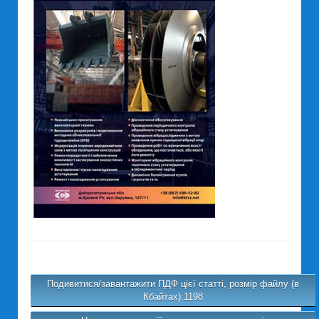
Подивитися/завантажити ПДФ цієї статті, розмір файлу (в
Кбайтах):1198