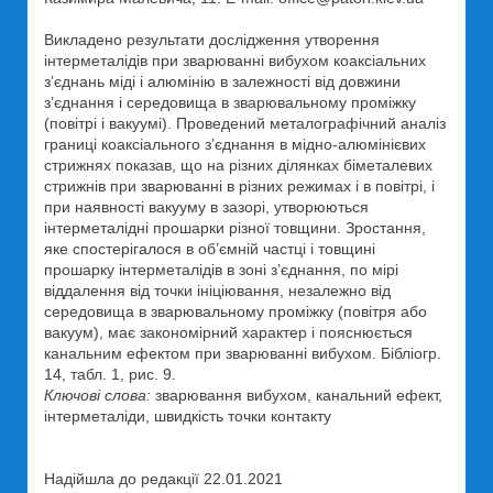
Викладено результати дослідження утворення
інтерметалідів при зварюванні вибухом коаксіальних
з’єднань міді і алюмінію в залежності від довжини
з’єднання і середовища в зварювальному проміжку
(повітрі і вакуумі). Проведений металографічний аналіз
границі коаксіального з’єднання в мідно-алюмінієвих
стрижнях показав, що на різних ділянках біметалевих
стрижнів при зварюванні в різних режимах і в повітрі, і
при наявності вакууму в зазорі, утворюються
інтерметалідні прошарки різної товщини. Зростання,
яке спостерігалося в об’ємній частці і товщині
прошарку інтерметалідів в зоні з’єднання, по мірі
віддалення від точки ініціювання, незалежно від
середовища в зварювальному проміжку (повітря або
вакуум), має закономірний характер і пояснюється
канальним ефектом при зварюванні вибухом. Бібліогр.
14, табл. 1, рис. 9.
Ключові слова:
зварювання вибухом, канальний ефект,
інтерметаліди, швидкість точки контакту
Надійшла до редакції 22.01.2021