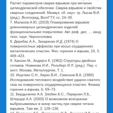
Расчет параметров сварки взрывом при метании
цилиндрической оболочки. Сварка взрывом и свойства
сварных соединений: Межвуз. сб. науч. тр. Лысак В.И.
(ред.). Волгоград, ВолгГТУ, сс. 24–30.
7. Малахов А.Ю. (2019) Плакирование взрывом
длинномерных цилиндрических изделий
функциональными покрытиями. Авт. реф. дис. … канд.
техн. наук. Черноголовка.
8. Дерибас А.А., Захаренко И.Д. (1974) О
поверхностных эффектах при косых соударениях
металлических пластин. Физ. горения и взрыва, 10, 3,
409–423.
9. Хансин М., Андерго К. (1962) Структуры двойных
сплавов. Новикова И.И., Рольберг И.Л. (ред.). Пер. с
англ. Москва, Металлургия, Т. 1.
10. Ишуткин С.Н., Кирко В.И., Симонов В.А. (1980)
Исследование теплового воздействия ударно-сжатого
газа на поверхность соударяющихся пластин. Физика
горения и взрыва, 6, 69–73.
11. Бердыченко А.А. Злобин Б.С., Первухин Л.Б.,
Штерцер А.А. (2003) О возможном возгорании
выбрасываемых в зазор частиц при сварке титана
взрывом. Там же, 2, 128–136.