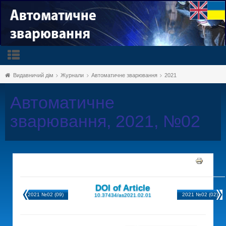
Видавничий дім
Журнали
Автоматичне зварювання
2021
Автоматичне
зварювання, 2021, №02
DOI of Article
2021 №02 (09)
2021 №02 (02)
10.37434/as2021.02.01