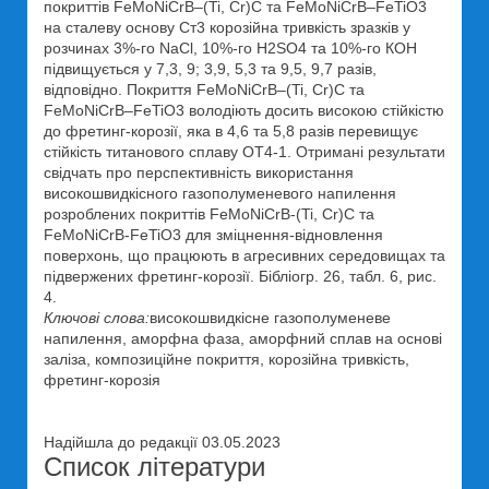
покриттів FeMoNiCrB‒(Ti, Cr)C та FeMoNiCrB‒FeTiO3
на сталеву основу Ст3 корозійна тривкість зразків у
розчинах 3%-го NаСl, 10%-го Н2SО4 та 10%-го КОН
підвищується у 7,3, 9; 3,9, 5,3 та 9,5, 9,7 разів,
відповідно. Покриття FeMoNiCrB‒(Ti, Cr)C та
FeMoNiCrB‒FeTiO3 володіють досить високою стійкістю
до фретинг-корозії, яка в 4,6 та 5,8 разів перевищує
стійкість титанового сплаву ОТ4-1. Отримані результати
свідчать про перспективність використання
високошвидкісного газополуменевого напилення
розроблених покриттів FeMoNiCrB-(Ti, Cr)C та
FeMoNiCrB-FeTiO3 для зміцнення-відновлення
поверхонь, що працюють в агресивних середовищах та
підвержених фретинг-корозії. Бібліогр. 26, табл. 6, рис.
4.
Ключові слова:
високошвидкісне газополуменеве
напилення, аморфна фаза, аморфний сплав на основі
заліза, композиційне покриття, корозійна тривкість,
фретинг-корозія
Надійшла до редакції 03.05.2023
Список літератури