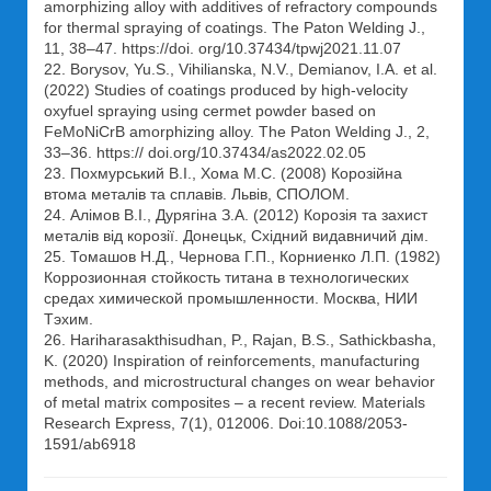
amorphizing alloy with additives of refractory compounds
for thermal spraying of coatings. The Paton Welding J.,
11, 38–47. https://doi. org/10.37434/tpwj2021.11.07
22. Borysov, Yu.S., Vihilianska, N.V., Demianov, I.A. et al.
(2022) Studies of coatings produced by high-velocity
oxyfuel spraying using cermet powder based on
FeMoNiCrB amorphizing alloy. The Paton Welding J., 2,
33–36. https:// doi.org/10.37434/as2022.02.05
23. Похмурський В.І., Хома М.С. (2008) Корозійна
втома металів та сплавів. Львів, СПОЛОМ.
24. Алімов В.І., Дурягіна З.А. (2012) Корозія та захист
металів від корозії. Донецьк, Східний видавничий дім.
25. Томашов Н.Д., Чернова Г.П., Корниенко Л.П. (1982)
Коррозионная стойкость титана в технологических
средах химической промышленности. Москва, НИИ
Тэхим.
26. Hariharasakthisudhan, P., Rajan, B.S., Sathickbasha,
K. (2020) Inspiration of reinforcements, manufacturing
methods, and microstructural changes on wear behavior
of metal matrix composites – a recent review. Materials
Research Express, 7(1), 012006. Doi:10.1088/2053-
1591/ab6918