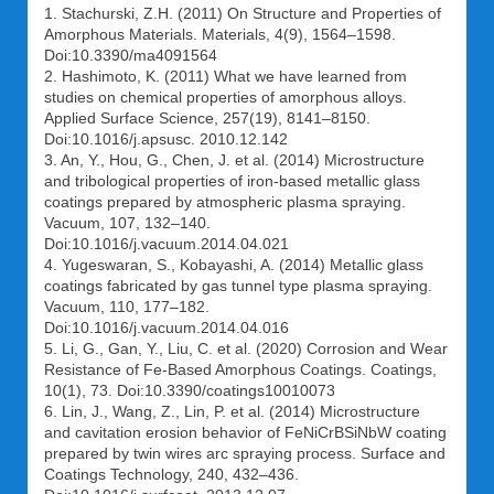
1. Stachurski, Z.H. (2011) On Structure and Properties of
Amorphous Materials. Materials, 4(9), 1564–1598.
Doi:10.3390/ma4091564
2. Hashimoto, K. (2011) What we have learned from
studies on chemical properties of amorphous alloys.
Applied Surface Science, 257(19), 8141–8150.
Doi:10.1016/j.apsusc. 2010.12.142
3. An, Y., Hou, G., Chen, J. et al. (2014) Microstructure
and tribological properties of iron-based metallic glass
coatings prepared by atmospheric plasma spraying.
Vacuum, 107, 132–140.
Doi:10.1016/j.vacuum.2014.04.021
4. Yugeswaran, S., Kobayashi, A. (2014) Metallic glass
coatings fabricated by gas tunnel type plasma spraying.
Vacuum, 110, 177–182.
Doi:10.1016/j.vacuum.2014.04.016
5. Li, G., Gan, Y., Liu, C. et al. (2020) Corrosion and Wear
Resistance of Fe-Based Amorphous Coatings. Coatings,
10(1), 73. Doi:10.3390/coatings10010073
6. Lin, J., Wang, Z., Lin, P. et al. (2014) Microstructure
and cavitation erosion behavior of FeNiCrBSiNbW coating
prepared by twin wires arc spraying process. Surface and
Coatings Technology, 240, 432–436.