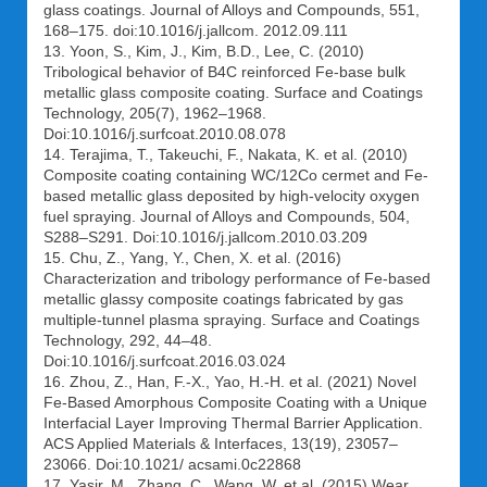
glass coatings. Journal of Alloys and Compounds, 551,
168–175. doi:10.1016/j.jallcom. 2012.09.111
13. Yoon, S., Kim, J., Kim, B.D., Lee, C. (2010)
Tribological behavior of B4C reinforced Fe-base bulk
metallic glass composite coating. Surface and Coatings
Technology, 205(7), 1962–1968.
Doi:10.1016/j.surfcoat.2010.08.078
14. Terajima, T., Takeuchi, F., Nakata, K. et al. (2010)
Composite coating containing WC/12Co cermet and Fe-
based metallic glass deposited by high-velocity oxygen
fuel spraying. Journal of Alloys and Compounds, 504,
S288–S291. Doi:10.1016/j.jallcom.2010.03.209
15. Chu, Z., Yang, Y., Chen, X. et al. (2016)
Characterization and tribology performance of Fe-based
metallic glassy composite coatings fabricated by gas
multiple-tunnel plasma spraying. Surface and Coatings
Technology, 292, 44–48.
Doi:10.1016/j.surfcoat.2016.03.024
16. Zhou, Z., Han, F.-X., Yao, H.-H. et al. (2021) Novel
Fe-Based Amorphous Composite Coating with a Unique
Interfacial Layer Improving Thermal Barrier Application.
ACS Applied Materials & Interfaces, 13(19), 23057–
23066. Doi:10.1021/ acsami.0c22868
17. Yasir, M., Zhang, C., Wang, W. et al. (2015) Wear