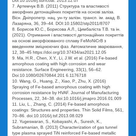
Doi:10.1016/j.surfcoat. 2013.12.07
7. Артемчук В.В. (2011) Структура та властивості
аморфних детонаційних покриттів на основі заліза.
Вісн. Дніпропетр. нац. ун-ту залізн. трансп. ім. акад. В.
Лазаряна, 36, 39–44. DOI:10.15802/stp2011/8707
8. Борисов Ю.С., Борисова А.Л., Цимбаліста Т.В. та ін.
(2021). Отримання і властивості детонаційних покриттів
на основі аморфізованого сплаву FeMoNiCrB з
введенням зміцнюючих фаз. Автоматичне зварювання,
12, 38‒45 https://doi.org/10.37434/as2021.12.05
9. Ma, H.R., Chen, X.Y., Li, J.W. et al. (2016) Fe-based
amorphous coating with high corrosion and wear
resistance. Surface Engineering, 33(1), 56–62.
Doi:10.1080/02670844.201 6.1176718
10. Wang, G., Huang, Z., Xiao, P., Zhu, X. (2016)
Spraying of Fe-based amorphous coating with high
corrosion resistance by HVAF. Journal of Manufacturing
Processes, 22, 34–38. doi:10.1016/j.jmapro.2016.01.009
11. Liu, L., Zhang, C. (2014) Fe-based amorphous
coatings: Structures and properties. Thin Solid Films, 561,
70–86. doi:10.1016/j.tsf.2013.08.029
12. Yugeswaran, S., Kobayashi, A., Suresh, K.,
Subramanian, B. (2013) Characterization of gas tunnel
type plasma sprayed TiN reinforced Fe-based metallic