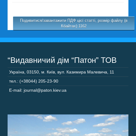
Подивитися/завантажити ПДФ цієї статті, розмір файлу (в
Кбайтах):1162
“Видавничий дім “Патон” ТОВ
Україна
,
03150
,
м. Київ,
вул. Казимира Малевича, 11
тел.: (+38044) 205-23-90
E-mail: journal@paton.kiev.ua