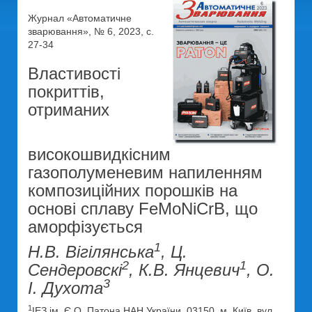
Журнал «Автоматичне
зварювання», № 6, 2023, с.
27-34
Властивості
покриттів,
отриманих
високошвидкісним
газополуменевим напиленням
композиційних порошків на
основі сплаву FeMoNiCrB, що
аморфізується
1
Н.В. Вігілянська
, Ц.
2
1
Сендеровскі
, К.В. Янцевич
, О.
3
І. Духота
1
ІЕЗ ім. Є.О. Патона НАН України. 03150, м. Київ, вул.