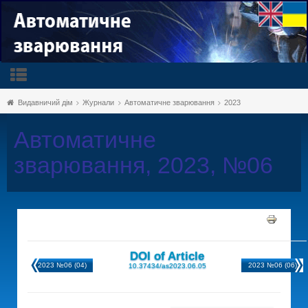
Видавничий дім
Журнали
Автоматичне зварювання
2023
Автоматичне
зварювання, 2023, №06
DOI of Article
2023 №06 (04)
2023 №06 (06)
10.37434/as2023.06.05