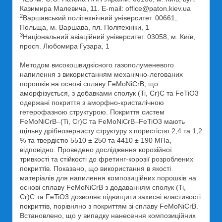
Казимира Малевича, 11. E-mail: office@paton.kiev.ua
2
Варшавський політехнічний університет. 00661,
Польща, м. Варшава, пл. Політехніки, 1
3
Національний авіаційний університет. 03058, м. Київ,
просп. Любомира Гузара, 1
Методом високошвидкісного газополуменевого
напилення з використанням механічно-легованих
порошків на основі сплаву FeMoNiCrB, що
аморфізується, з добавками сполук (Ti, Cr)C та FeTiO3
одержані покриття з аморфно-кристалічною
гетерофазною структурою. Покриття систем
FeMoNiCrB‒(Ti, Cr)C та FeMoNiCrB‒FeTiO3 мають
щільну дрібнозернисту структуру з пористістю 2,4 та 1,2
% та твердістю 5510 ± 250 та 4410 ± 190 МПа,
відповідно. Проведено дослідження корозійної
тривкості та стійкості до фретинг-корозії розроблених
покриттів. Показано, що використання в якості
матеріалів для напилення композиційних порошків на
основі сплаву FeMoNiCrB з додаванням сполук (Ti,
Cr)C та FeTiO3 дозволяє підвищити захисні властивості
покриттів, порівняно з покриттям зі сплаву FeMoNiCrB.
Встановлено, що у випадку нанесення композиційних