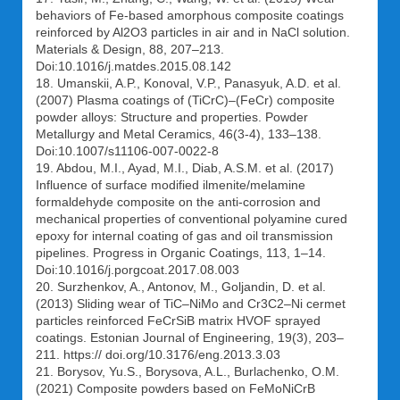
behaviors of Fe-based amorphous composite coatings
reinforced by Al2O3 particles in air and in NaCl solution.
Materials & Design, 88, 207–213.
Doi:10.1016/j.matdes.2015.08.142
18. Umanskii, A.P., Konoval, V.P., Panasyuk, A.D. et al.
(2007) Plasma coatings of (TiCrC)–(FeCr) composite
powder alloys: Structure and properties. Powder
Metallurgy and Metal Ceramics, 46(3-4), 133–138.
Doi:10.1007/s11106-007-0022-8
19. Abdou, M.I., Ayad, M.I., Diab, A.S.M. et al. (2017)
Influence of surface modified ilmenite/melamine
formaldehyde composite on the anti-corrosion and
mechanical properties of conventional polyamine cured
epoxy for internal coating of gas and oil transmission
pipelines. Progress in Organic Coatings, 113, 1–14.
Doi:10.1016/j.porgcoat.2017.08.003
20. Surzhenkov, A., Antonov, M., Goljandin, D. et al.
(2013) Sliding wear of TiC–NiMo and Cr3C2–Ni cermet
particles reinforced FeCrSiB matrix HVOF sprayed
coatings. Estonian Journal of Engineering, 19(3), 203–
211. https:// doi.org/10.3176/eng.2013.3.03
21. Borysov, Yu.S., Borysova, A.L., Burlachenko, O.M.
(2021) Composite powders based on FeMoNiCrB