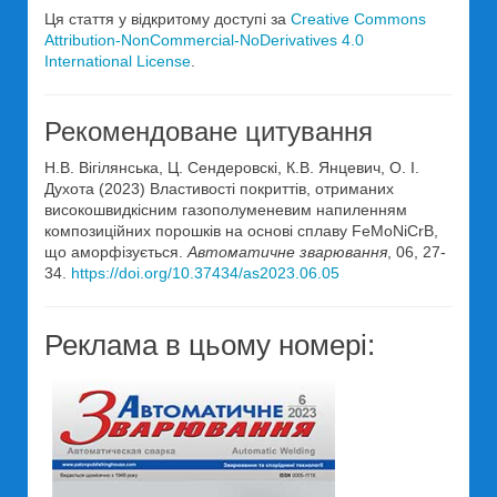
Ця стаття у відкритому доступі за
Creative Commons
Attribution-NonCommercial-NoDerivatives 4.0
International License
.
Рекомендоване цитування
Н.В. Вігілянська, Ц. Сендеровскі, К.В. Янцевич, О. І.
Духота (2023) Властивості покриттів, отриманих
високошвидкісним газополуменевим напиленням
композиційних порошків на основі сплаву FeMoNiCrB,
що аморфізується.
Автоматичне зварювання
, 06, 27-
34.
https://doi.org/10.37434/as2023.06.05
Реклама в цьому номері: