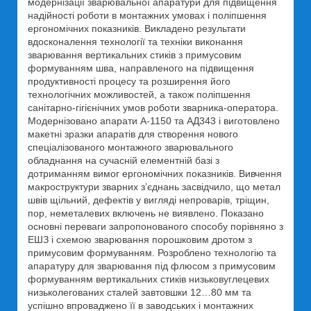
модернізації зварювальної апаратури для підвищення
надійності роботи в монтажних умовах і поліпшення
ергономічних показників. Викладено результати
вдосконалення технології та техніки виконання
зварювання вертикальних стиків з примусовим
формуванням шва, направленого на підвищення
продуктивності процесу та розширення його
технологічних можливостей, а також поліпшення
санітарно-гігієнічних умов роботи зварника-оператора.
Модернізовано апарати А-1150 та АД343 і виготовлено
макетні зразки апаратів для створення нового
спеціалізованого монтажного зварювального
обладнання на сучасній елементній базі з
дотриманням вимог ергономічних показників. Вивчення
макроструктури зварних з’єднань засвідчило, що метал
швів щільний, дефектів у вигляді непроварів, тріщин,
пор, неметалевих включень не виявлено. Показано
основні переваги запропонованого способу порівняно з
ЕШЗ і схемою зварювання порошковим дротом з
примусовим формуванням. Розроблено технологію та
апаратуру для зварювання під флюсом з примусовим
формуванням вертикальних стиків низьковуглецевих
низьколегованих сталей завтовшки 12…80 мм та
успішно впроваджено її в заводських і монтажних