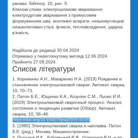
умовах. Бібліогр. 10, рис. 9.
Ключові слова:
електрошлакове зварювання,
електродугове зварювання з примусовим
формуванням шва, монтажні апарати, низьковуглецеві
низьколеговані сталі, флюси, тепловкладення, ударна
в’язкість
Надійшла до редакції 30.04.2024
Отримано у переглянутому вигляді 12.06.2024
Прийнято 27.08.2024
Список літератури
1. Корниенко А.Н., Макаренко Н.А. (2019) Рождение и
становление электрошлаковой сварки. Автомат. сварка,
10, 70–73.
2. Патон Б.Е., Ющенко К.А., Козулин С.М., Лычко И.И.
(2019) Электрошлаковый сварочный процесс. Анализ
состояния и тенденции развития (Обзор). Автомат.
сварка, 10, 36–46.
https://doi.org/10.15407/tpwj2019.10.05
3. (1980) Электрошлаковая сварка и наплавка. Патон
Б.Е. (ред.). Москва, Машиностроение.
4. Походня И.К., Дубовецкий В.Я., Шлепаков В.Н. и др.