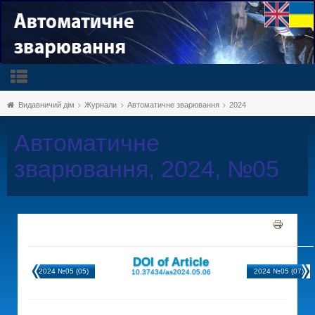
Видавничий дім
Журнали
Автоматичне зварювання
2024
Автоматичне
зварювання, 2024, №05
DOI of Article
2024 №05 (05)
2024 №05 (07)
10.37434/as2024.05.06