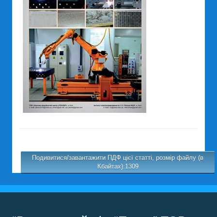
Подивитися/завантажити ПДФ цієї статті, розмір файлу (в
Кбайтах):1309