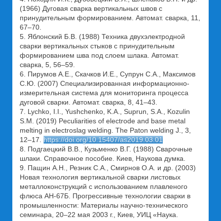
(1966) Дуговая сварка вертикальных швов с
принудительным формированием. Автомат. сварка, 11,
67–70.
5. Яблонский Б.В. (1988) Техника двухэлектродной
сварки вертикальных стыков с принудительным
формированием шва под слоем шлака. Автомат.
сварка, 5, 56–59.
6. Пирумов А.Е., Скачков И.Е., Супрун С.А., Максимов
С.Ю. (2007) Специализированная информационно-
измерительная система для мониторинга процесса
дуговой сварки. Автомат. сварка, 8, 41–43.
7. Lychko, I.I., Yushchenko, K.A., Suprun, S.A., Kozulin
S.M. (2019) Peculiarities of electrode and base metal
melting in electroslag welding. The Paton welding J., 3,
12–17.
https://doi.org/10.15407/as2019.03.01
8. Подгаецкий В.В., Кузьменко В.Г. (1988) Сварочные
шлаки. Справочное пособие. Киев, Наукова думка.
9. Пащин А.Н., Резник С.А., Смирнов О.А. и др. (2003)
Новая технология вертикальной сварки листовых
металлоконструкций с использованием плавленого
флюса АН-67Б. Прогрессивные технологии сварки в
промышленности: Материалы научно-технического
семинара, 20–22 мая 2003 г., Киев, УИЦ «Наука.