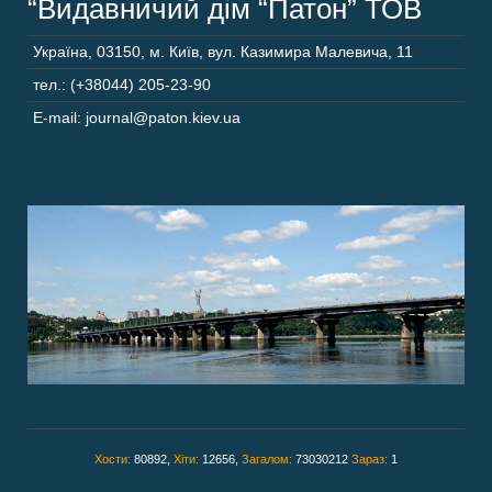
“Видавничий дім “Патон” ТОВ
Україна
,
03150
,
м. Київ,
вул. Казимира Малевича, 11
тел.: (+38044) 205-23-90
E-mail: journal@paton.kiev.ua
Хости:
80892,
Хіти:
12656,
Загалом:
73030212
Зараз:
1