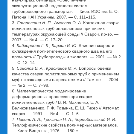
науч.-практ. семинара «Обеспечение
эксплуатационной надежности систем
трубопроводного транспорта». — Киев: ИЭС им. Е. О.
Патона НАН Украины, 2007. — С. 111–115.
3.
Старостин Н. П., Амосова О. А.
Контактная сварка
полиэтиленовых труб оплавлением при низких
температурах окружающей среды // Свароч. пр-во. —
2007. — № 4. — С. 17–20.
4.
Кайгородов Г. К., Каргин В. Ю.
Влияние скорости
охлаждения полиэтиленового сварного шва на его
прочность // Трубопроводы и экология. — 2001. — № 2.
— С. 13–14.
5.
Соколов В. А., Красников М. А.
Вопросы оценки
качества сварки полиэтиленовых труб с применением
муфт с закладными нагревателями // Там же. — 2004.
— № 2. — С. 7–98.
6.
Математическое
моделирование
деформационных процессов при сварке
полиэтиленовых труб / В. И. Махненко, Е. А.
Великоиваненко, Г. Ф. Розынка, Е. Ш. Гисер // Автомат.
сварка. — 1991. — № 4. — С. 1–6.
7.
Пивень А. А., Гречаная Н. А., Чернобыльский И. И.
Теплофизические свойства полимерных материалов.
— Киев: Вища шк., 1976. — 180 с.