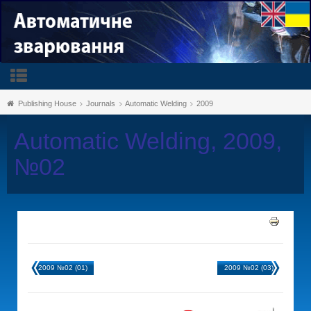
Publishing House
Journals
Automatic Welding
2009
Automatic Welding, 2009,
№02
2009 №02 (01)
2009 №02 (03)