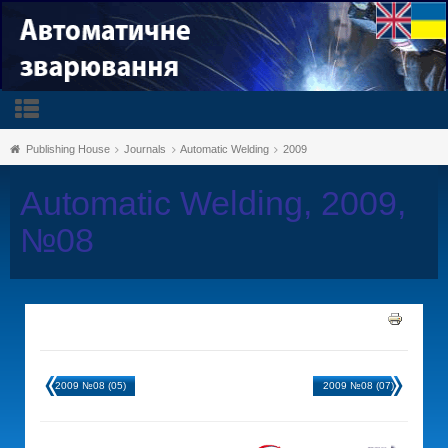
Publishing House
Journals
Automatic Welding
2009
Automatic Welding, 2009,
№08
2009 №08 (05)
2009 №08 (07)