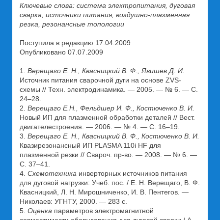
Ключевые слова: система электропитания, дуговая
сварка, источники питания, воздушно-плазменная
резка, резонансные топологии
Поступила в редакцию 17.04.2009
Опубликовано 07.07.2009
1.
Верещаго Е. Н., Квасницкий В. Ф., Явишев Д. И.
Источник питания сварочной дуги на основе ZVS-
схемы // Техн. электродинамика. — 2005. — № 6. — С.
24–28.
2.
Верещаго Е.Н., Фельдшер И. Ф., Костюченко В. И.
Новый ИП для плазменной обработки деталей // Вест.
двигателестроения. — 2006. — № 4. — С. 16–19.
3.
Верещаго Е. Н., Квасницкий В. Ф., Костюченко В. И.
Квазирезонансный ИП PLASMA 110i HF для
плазменной резки // Свароч. пр-во. — 2008. — № 6. —
С. 37–41.
4.
Схемотехника
инверторных источников питания
для дуговой нагрузки: Учеб. пос. / Е. Н. Верещаго, В. Ф.
Квасницкий, Л. Н. Мирошниченко, И. В. Пентегов. —
Николаев: УГНТУ, 2000. — 283 с.
5.
Оценка
параметров электромагнитной