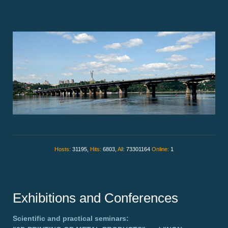
Hosts:
31195,
Hits:
6803,
All:
73301164
Online:
1
Exhibitions and Conferences
Scientific and practical seminars: