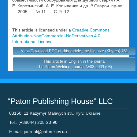
совместимости оборудования для дуговой сварки / А.
Е. Коротынский, А. Е. Копыленко и др. // Свароч. пр-во.
— 2005. — № 11. — С. 9–12.
This article is licensed under a
Creative Commons
Attribution-NonCommercial-NoDerivatives 4.0
International License
.
View/Download PDF of this article, the file size (Kbytes):781
This article in English in the journal
The Paton Welding Journal №08 2009 (06)
“Paton Publishing House” LLC
03150
,
11 Kazymyr Malevych str.
,
Kyiv
,
Ukraine
Tel.: (+38044) 205-23-90
E-mail: journal@paton.kiev.ua