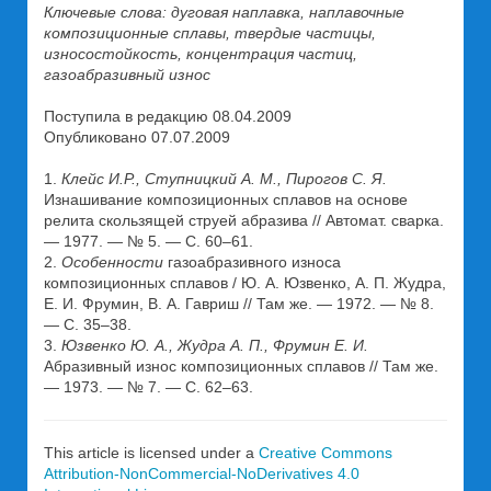
Ключевые слова: дуговая наплавка, наплавочные
композиционные сплавы, твердые частицы,
износостойкость, концентрация частиц,
газоабразивный износ
Поступила в редакцию 08.04.2009
Опубликовано 07.07.2009
1.
Клейс И.Р., Ступницкий А. М., Пирогов С. Я.
Изнашивание композиционных сплавов на основе
релита скользящей струей абразива // Автомат. сварка.
— 1977. — № 5. — С. 60–61.
2.
Особенности
газоабразивного износа
композиционных сплавов / Ю. А. Юзвенко, А. П. Жудра,
Е. И. Фрумин, В. А. Гавриш // Там же. — 1972. — № 8.
— С. 35–38.
3.
Юзвенко Ю. А., Жудра А. П., Фрумин Е. И.
Абразивный износ композиционных сплавов // Там же.
— 1973. — № 7. — С. 62–63.
This article is licensed under a
Creative Commons
Attribution-NonCommercial-NoDerivatives 4.0