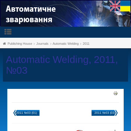
Publishing House
Journals
Automatic Welding
2011
Automatic Welding, 2011,
№03
2011 №03 (01)
2011 №03 (03)