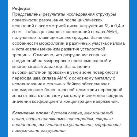
Реферат
Представлены результаты исследования структуры
поверхности разрушения после циклических
испытаний с асимметрией цикла нагружения
R
= 0,4 и
?
R
= – l образцов сварных соединений сплава АМг6,
?
полученных плавящимся электродом. Выявлены
особенности морфологии в различных участках излома
и установлен механизм развития усталостной
трещины. Отмечено, что разрушение сварных
соединений на микроуровне носит смешанный и
многоочаговый характер. Выполнение
высокочастотной проковки в узкой зоне поверхности
перехода шва сплава АМг6 к основному металлу с
использованием стальных бойков обеспечивает
формирование более плавной геометрии переходной
зоны от шва к основному металлу и снижение средних
значений коэффициента концентрации напряжений.
Ключевые слова
: дуговая сварка, алюминиевый
сплав, сварка плавящимся электродом, сварные
соединения, испытания на усталость, морфология
поверхности разрушения