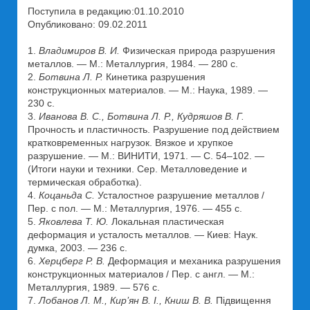
Поступила в редакцию:01.10.2010
Опубликовано: 09.02.2011
1.
Владимиров В. И.
Физическая природа разрушения
металлов. — М.: Металлургия, 1984. — 280 с.
2.
Ботвина Л. Р.
Кинетика разрушения
конструкционных материалов. — М.: Наука, 1989. —
230 с.
3.
Иванова В. С., Ботвина Л. Р., Кудряшов В. Г.
Прочность и пластичность. Разрушение под действием
кратковременных нагрузок. Вязкое и хрупкое
разрушение. — М.: ВИНИТИ, 1971. — С. 54–102. —
(Итоги науки и техники. Сер. Металловедение и
термическая обработка).
4.
Коцаньда С.
Усталостное разрушение металлов /
Пер. с пол. — М.: Металлургия, 1976. — 455 с.
5.
Яковлева Т. Ю.
Локальная пластическая
деформация и усталость металлов. — Киев: Наук.
думка, 2003. — 236 с.
6.
Херцберг Р. В.
Деформация и механика разрушения
конструкционных материалов / Пер. с англ. — М.:
Металлургия, 1989. — 576 с.
7.
Лобанов Л. М., Кир’ян В. І., Книш В. В.
Підвищення