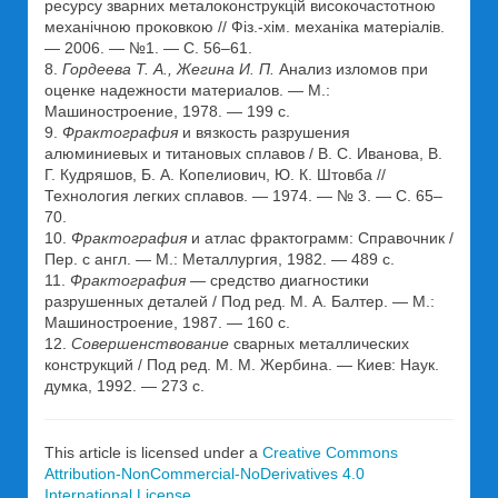
ресурсу зварних металоконструкцій високочастотною
механічною проковкою // Фіз.-хім. механіка матеріалів.
— 2006. — №1. — С. 56–61.
8.
Гордеева Т. А., Жегина И. П.
Анализ изломов при
оценке надежности материалов. — М.:
Машиностроение, 1978. — 199 с.
9.
Фрактография
и вязкость разрушения
алюминиевых и титановых сплавов / В. С. Иванова, В.
Г. Кудряшов, Б. А. Копелиович, Ю. К. Штовба //
Технология легких сплавов. — 1974. — № 3. — С. 65–
70.
10.
Фрактография
и атлас фрактограмм: Справочник /
Пер. с англ. — М.: Металлургия, 1982. — 489 с.
11.
Фрактография
— средство диагностики
разрушенных деталей / Под ред. М. А. Балтер. — М.:
Машиностроение, 1987. — 160 с.
12.
Совершенствование
сварных металлических
конструкций / Под ред. М. М. Жербина. — Киев: Наук.
думка, 1992. — 273 с.
This article is licensed under a
Creative Commons
Attribution-NonCommercial-NoDerivatives 4.0
International License
.