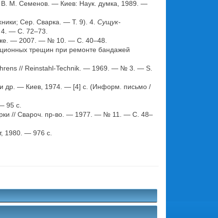
 В. М. Семенов. — Киев: Наук. думка, 1989. —
ики; Сер. Сварка. — Т. 9). 4.
Сущук-
4. — С. 72–73.
е. — 2007. — № 10. — С. 40–48.
ционных трещин при ремонте бандажей
rens // Reinstahl-Technik. — 1969. — № 3. — S.
 др. — Киев, 1974. — [4] с. (Информ. письмо /
— 95 с.
и // Свароч. пр-во. — 1977. — № 11. — С. 48–
, 1980. — 976 с.