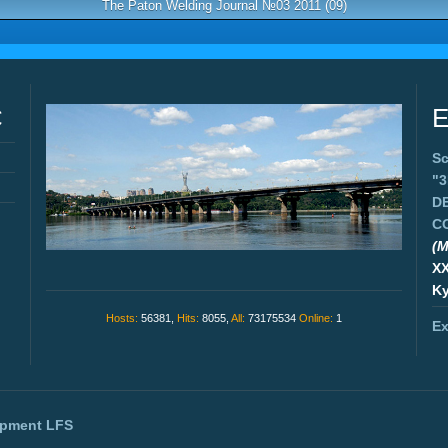
The Paton Welding Journal №03 2011 (09)
C
E
Sc
"
D
C
(M
X
Ky
Hosts:
56381,
Hits:
8055,
All:
73175534
Online:
1
Ex
opment
LFS