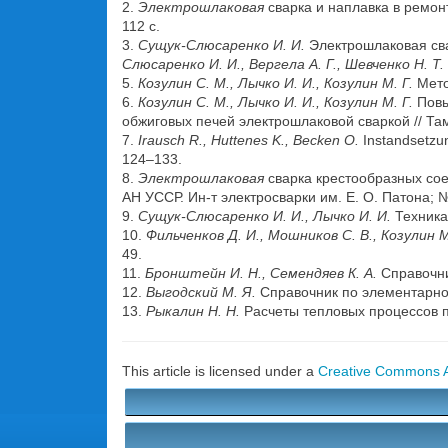
2.
Электрошлаковая
сварка и наплавка в ремонт
112 с.
3.
Сущук-Слюсаренко И. И.
Электрошлаковая свар
Слюсаренко И. И., Вергела А. Г., Шевченко Н. Т.
5.
Козулин С. М., Лычко И. И., Козулин М. Г.
Мето
6.
Козулин С. М., Лычко И. И., Козулин М. Г.
Повы
обжиговых печей электрошлаковой сваркой // Та
7.
Irausch R., Huttenes K., Becken O.
Instandsetzu
124–133.
8.
Электрошлаковая
сварка крестообразных соед
АН УССР. Ин-т электросварки им. Е. О. Патона; №
9.
Сущук-Слюсаренко И. И., Лычко И. И.
Техника
10.
Фильченков Д. И., Мошников С. В., Козулин М
49.
11.
Бронштейн И. Н., Семендяев К. А.
Справочник
12.
Выгодский М. Я.
Справочник по элементарной
13.
Рыкалин Н. Н.
Расчеты тепловых процессов пр
This article is licensed under a
Creative Commons At