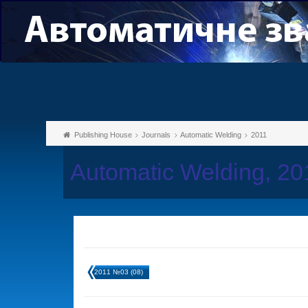
Publishing House
Journals
Automatic Welding
2011
Automatic Welding, 2
2011 №03 (08)