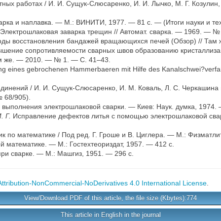
ных работах / И. И. Сущук-Слюсаренко, И. И. Лычко, М. Г. Козулин,
ка и наплавка. — М.: ВИНИТИ, 1977. — 81 с. — (Итоги науки и техн
Электрошлаковая заварка трещин // Автомат. сварка. — 1969. — № 
ды восстановления бандажей вращающихся печей (Обзор) // Там ж
шение сопротивляемости сварных швов образованию кристаллиза
м же. — 2010. — № 1. — С. 41–43.
ng eines gebrochenen Hammerbaеren mit Hilfe des Kanalschwei?verfah
инений / И. И. Сущук-Слюсаренко, И. М. Коваль, Л. С. Черкашина и
 68/905).
 выполнения электрошлаковой сварки. — Киев: Наук. думка, 1974. 
. Г.
Исправление дефектов литья с помощью электрошлаковой сварк
 по математике / Под ред. Г. Гроше и В. Циглера. — М.: Физматлит
 математике. — М.: Гостехтеориздат, 1957. — 412 с.
и сварке. — М.: Машгиз, 1951. — 296 с.
tribution-NonCommercial-NoDerivatives 4.0 International License
.
View/Download PDF of this article, the file size (Kbytes):774
This article in English in the journal