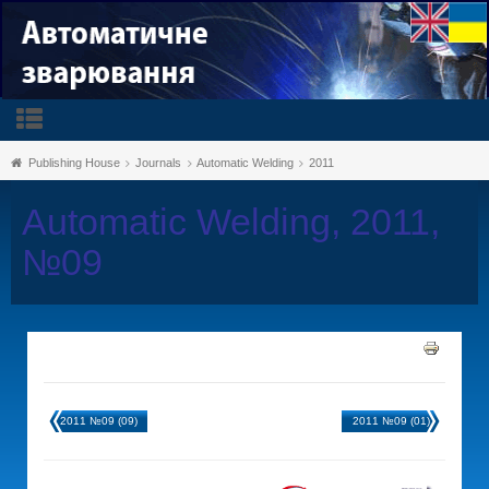
Publishing House
Journals
Automatic Welding
2011
Automatic Welding, 2011,
№09
2011 №09 (09)
2011 №09 (01)