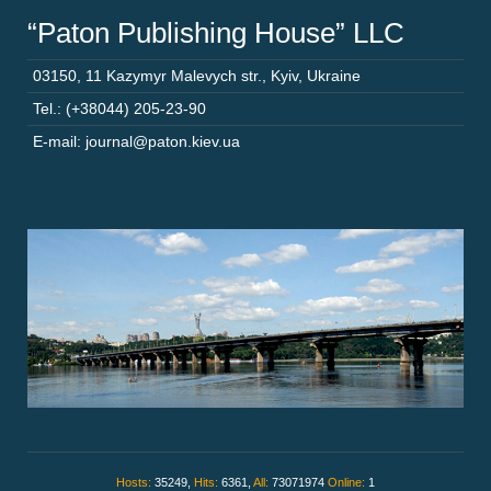
“Paton Publishing House” LLC
03150
,
11 Kazymyr Malevych str.
,
Kyiv
,
Ukraine
Tel.: (+38044) 205-23-90
E-mail: journal@paton.kiev.ua
Hosts:
35249,
Hits:
6361,
All:
73071974
Online:
1