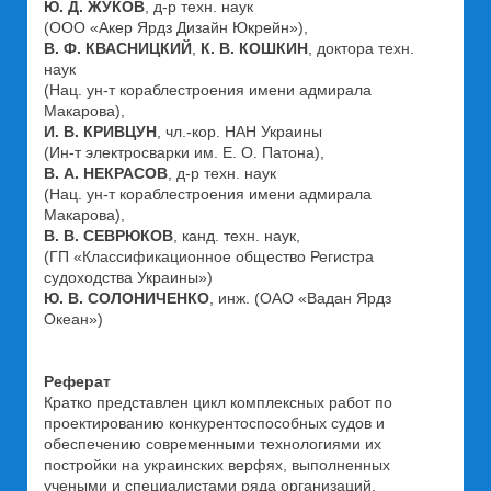
Ю. Д. ЖУКОВ
, д-р техн. наук
(ООО «Aкер Ярдз Дизайн Юкрейн»),
В. Ф. КВАСНИЦКИЙ
,
К. В. КОШКИН
, доктора техн.
наук
(Нац. ун-т кораблестроения имени адмирала
Макарова),
И. В. КРИВЦУН
, чл.-кор. НАН Украины
(Ин-т электросварки им. Е. О. Патона),
В. А. НЕКРАСОВ
, д-р техн. наук
(Нац. ун-т кораблестроения имени адмирала
Макарова),
В. В. СЕВРЮКОВ
, канд. техн. наук,
(ГП «Классификационное общество Регистра
судоходства Украины»)
Ю. В. СОЛОНИЧЕНКО
, инж. (ОАО «Вадан Ярдз
Океан»)
Реферат
Кратко представлен цикл комплексных работ по
проектированию конкурентоспособных судов и
обеспечению современными технологиями их
постройки на украинских верфях, выполненных
учеными и специалистами ряда организаций.