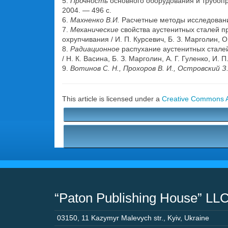
5.
Прочность
основного оборудования и трубопро
2004. — 496 с.
6.
Махненко В.И.
Расчетные методы исследовани
7.
Механические
свойства аустенитных сталей п
охрупчивания / И. П. Курсевич, Б. З. Марголин,
8.
Радиационное
распухание аустенитных стал
/ Н. К. Васина, Б. З. Марголин, А. Г. Гуленко, И. 
9.
Вотинов С. Н., Прохоров В. И., Островский З
This article is licensed under a
Creative Commons At
“Paton Publishing House” LL
03150
,
11 Kazymyr Malevych str.
,
Kyiv
,
Ukraine