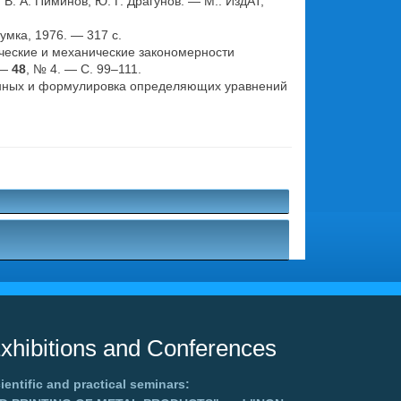
В. А. Пиминов, Ю. Г. Драгунов. — М.: ИздАТ,
мка, 1976. — 317 с.
ические и механические закономерности
 —
48
, № 4. — С. 99–111.
анных и формулировка определяющих уравнений
xhibitions and Conferences
ientific and practical seminars: