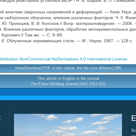
водов реакторных установок ВВЭР / Н. В. Шарый, В. П. Семишкин, 
й кинетики сварочных напряжений и деформаций. — Киев: Наук. ду
ри нейтронном облучении, влияние различных факторов. Ч. II. Физ
 О. Ю. Прокошев, В. И. Кононов // Вопр. материаловедения. — 2006.
ей. Влияние различных факторов, обработка экспериментальных д
П. Курсевич // Там же. — С. 9–89.
. Е.
Облученные нержавеющие стали. — М.: Наука, 1987. — 128 с.
tribution-NonCommercial-NoDerivatives 4.0 International License
.
View/Download PDF of this article, the file size (Kbytes):880
This article in English in the journal
The Paton Welding Journal №01 2013 (02)
C
E
Sc