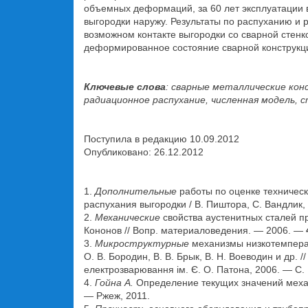
объемных деформаций, за 60 лет эксплуатации
выгородки наружу. Результаты по распуханию и
возможном контакте выгородки со сварной стенк
деформированное состояние сварной конструкции 
Ключевые слова
: сварные металлические кон
радиационное распухание, численная модель,
Поступила в редакцию 10.09.2012
Опубликовано: 26.12.2012
1.
Дополнительные
работы по оценке техничес
распухания выгородки / В. Пиштора, С. Вандлик, 
2.
Механические
свойства аустенитных сталей пр
Кононов // Вопр. материаловедения. — 2006. —
3.
Микроструктурные
механизмы низкотемперат
О. В. Бородин, В. В. Брык, В. Н. Воеводин и др. /
електрозварювання ім. Є. О. Патона, 2006. — С.
4.
Гойна А.
Определение текущих значений механи
— Ржеж, 2011.