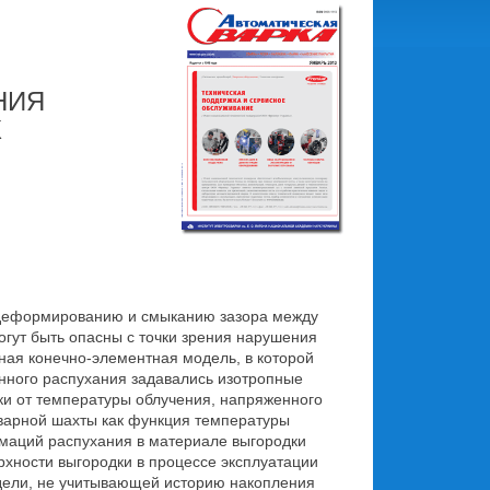
НИЯ
Х
 деформированию и смыканию зазора между
огут быть опасны с точки зрения нарушения
ная конечно-элементная модель, в которой
онного распухания задавались изотропные
и от температуры облучения, напряженного
сварной шахты как функция температуры
маций распухания в материале выгородки
рхности выгородки в процессе эксплуатации
модели, не учитывающей историю накопления