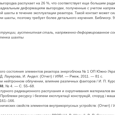
 выгородка распухает на 26 %, что соответствует еще большим р
 радиальным деформациям выгородки, полученные с учетом напряж
ой шахты в течение эксплуатации реактора. Такой контакт может с
шахты, поэтому требует более детального изучения. Библиогр. 9, т
струкции, аустенитная сталь, напряженно-деформированное сос
 стенка шахты
кого состояния элементов реактора энергоблока № 1 ОП Южно-Укр
Д. Лауерова, И. Андел: (Отчет) / ИЯИ. — Ржеж, 2011. — 81 с.
и нейтронном облучении, влияние различных факторов / И. П. Курсе
48
, № 4. — С. 55–68.
урного радиационного распухания и охрупчивания материалов вну
/ Проблеми ресурсу і безпеки експлуатації конструкцій, споруд і машин
 161–166.
ческих свойств элементов внутрикорпусных устройств: (Отчет) / ИЯ