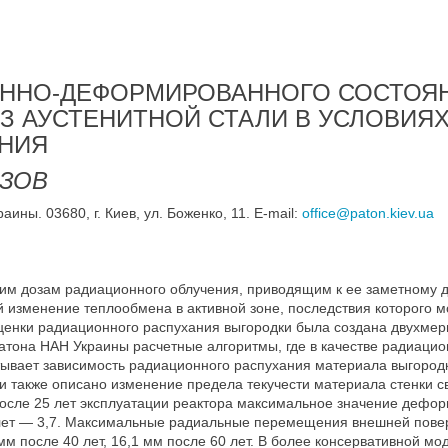
ННО-ДЕФОРМИРОВАННОГО СОСТОЯ
З АУСТЕНИТНОЙ СТАЛИ В УСЛОВИЯ
НИЯ
РЗОВ
ины. 03680, г. Киев, ул. Боженко, 11. E-mail:
office@paton.kiev.ua
ким дозам радиационного облучения, приводящим к ее заметному
ой изменение теплообмена в активной зоне, последствия которого м
ценки радиационного распухания выгородки была создана двухмер
Патона НАН Украины расчетные алгоритмы, где в качестве радиаци
вает зависимость радиационного распухания материала выгородк
и также описано изменение предела текучести материала стенки 
осле 25 лет эксплуатации реактора максимальное значение дефор
60 лет — 3,7. Максимальные радиальные перемещения внешней пове
 мм после 40 лет, 16,1 мм после 60 лет. В более консервативной 