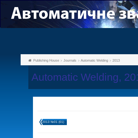
Publishing House
Journals
Automatic Welding
2013
Automatic Welding, 2
2013 №01 (01)