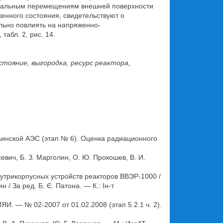
адиальным перемещениям внешней поверхности
енного состояния, свидетельствуют о
ильно повлиять на напряженно-
абл. 2, рис. 14.
тояние, выгородка, ресурс реактора,
аинской АЭС (этап № 6). Оценка радиационного
вич, Б. З. Марголин, О. Ю. Прокошев, В. И.
трикорпусных устройств реакторов ВВЭР-1000 /
 / За ред. Б. Є. Патона. — К.: Ін-т
И. — № 02-2007 от 01.02.2008 (этап 5.2.1 ч. 2).