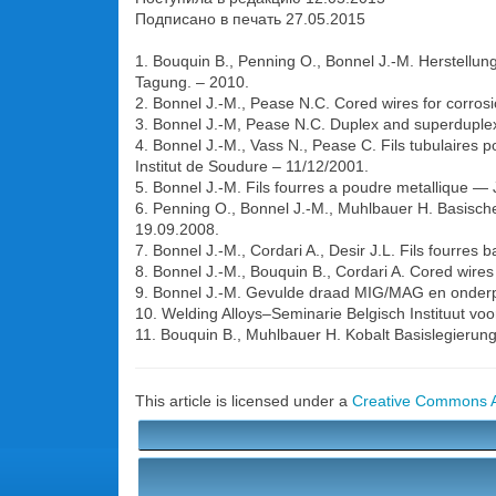
Подписано в печать 27.05.2015
1. Bouquin B., Penning O., Bonnel J.-M. Herstellu
Tagung. – 2010.
2. Bonnel J.-M., Pease N.C. Cored wires for corrosio
3. Bonnel J.-M, Pease N.C. Duplex and superduplex 
4. Bonnel J.-M., Vass N., Pease C. Fils tubulaires 
Institut de Soudure – 11/12/2001.
5. Bonnel J.-M. Fils fourres a poudre metallique —
6. Penning O., Bonnel J.-M., Muhlbauer H. Basisch
19.09.2008.
7. Bonnel J.-M., Cordari A., Desir J.L. Fils fourre
8. Bonnel J.-M., Bouquin B., Cordari A. Cored wires 
9. Bonnel J.-M. Gevulde draad MIG/MAG en onderpo
10. Welding Alloys–Seminarie Belgisch Instituut voo
11. Bouquin B., Muhlbauer H. Kobalt Basislegierun
This article is licensed under a
Creative Commons At