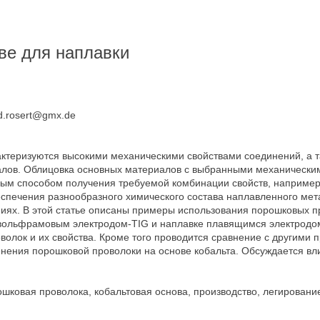
ве для наплавки
rd.rosert@gmx.de
ктеризуются высокими механическими свойствами соединений, а 
алов. Облицовка основных материалов с выбранными механически
ым способом получения требуемой комбинации свойств, например,
спечения разнообразного химического состава наплавленного мет
иях. В этой статье описаны примеры использования порошковых пр
вольфрамовым электродом-TIG и наплавке плавящимся электродом
лок и их свойства. Кроме того проводится сравнение с другими п
нения порошковой проволоки на основе кобальта. Обсуждается вл
шковая проволока, кобальтовая основа, производство, легировани