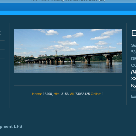
C
E
Sc
"
D
C
(M
X
Ky
Hosts:
16400,
Hits:
3156,
All:
73053125
Online:
1
Ex
opment
LFS