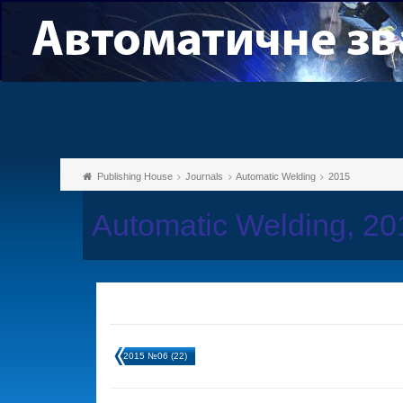
Publishing House
Journals
Automatic Welding
2015
Automatic Welding, 2
2015 №06 (22)