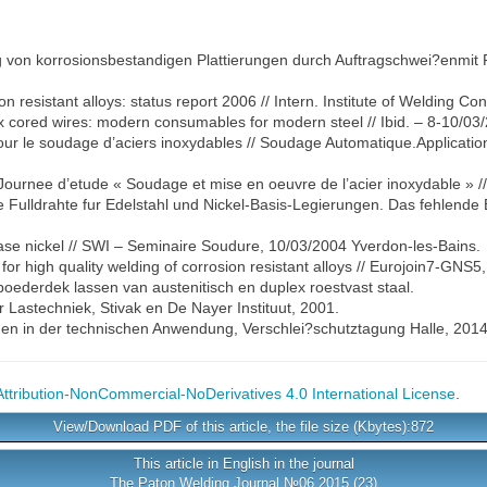
ng von korrosionsbestandigen Plattierungen durch Auftragschwei?enmit 
n resistant alloys: status report 2006 // Intern. Institute of Welding C
cored wires: modern consumables for modern steel // Ibid. – 8-10/03/2
pour le soudage d’aciers inoxydables // Soudage Automatique.Applicatio
 Journee d’etude « Soudage et mise en oeuvre de l’acier inoxydable » /
e Fulldrahte fur Edelstahl und Nickel-Basis-Legierungen. Das fehlend
s base nickel // SWI – Seminaire Soudure, 10/03/2004 Yverdon-les-Bains.
for high quality welding of corrosion resistant alloys // Eurojoin7-GNS5
ederdek lassen van austenitisch en duplex roestvast staal.
r Lastechniek, Stivak en De Nayer Instituut, 2001.
gen in der technischen Anwendung, Verschlei?schutztagung Halle, 2014
tribution-NonCommercial-NoDerivatives 4.0 International License
.
View/Download PDF of this article, the file size (Kbytes):872
This article in English in the journal
The Paton Welding Journal №06 2015 (23)