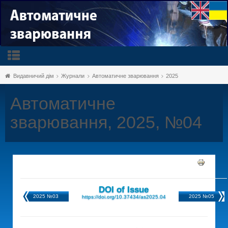
Видавничий дім
Журнали
Автоматичне зварювання
2025
Автоматичне
зварювання, 2025, №04
DOI of Issue
2025 №03
2025 №05
https://doi.org/10.37434/as2025.04