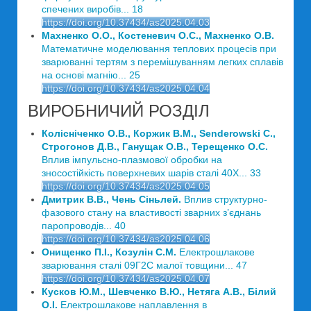
спечених виробів... 18
https://doi.org/10.37434/as2025.04.03
Махненко О.О., Костеневич О.С., Махненко О.В.
Математичне моделювання теплових процесів при
зварюванні тертям з перемішуванням легких сплавів
на основі магнію... 25
https://doi.org/10.37434/as2025.04.04
ВИРОБНИЧИЙ РОЗДІЛ
Колісніченко О.В., Коржик В.М., Senderowski C.,
Строгонов Д.В., Ганущак О.В., Терещенко О.С.
Вплив імпульсно-плазмової обробки на
зносостійкість поверхневих шарів сталі 40Х... 33
https://doi.org/10.37434/as2025.04.05
Дмитрик В.В., Чень Сіньлей.
Вплив структурно-
фазового стану на властивості зварних з’єднань
паропроводів... 40
https://doi.org/10.37434/as2025.04.06
Онищенко П.І., Козулін С.М.
Електрошлакове
зварювання сталі 09Г2С малої товщини... 47
https://doi.org/10.37434/as2025.04.07
Кусков Ю.М., Шевченко В.Ю., Нетяга А.В., Білий
О.І.
Електрошлакове наплавлення в