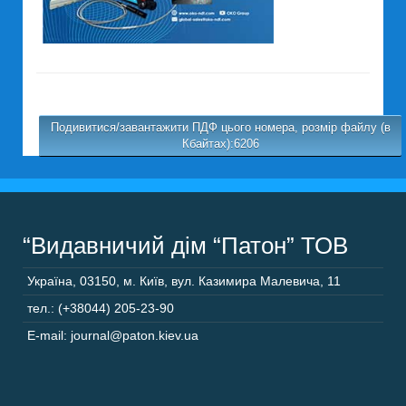
Подивитися/завантажити ПДФ цього номера, розмір файлу (в
Кбайтах):6206
“Видавничий дім “Патон” ТОВ
Україна
,
03150
,
м. Київ,
вул. Казимира Малевича, 11
тел.: (+38044) 205-23-90
E-mail: journal@paton.kiev.ua