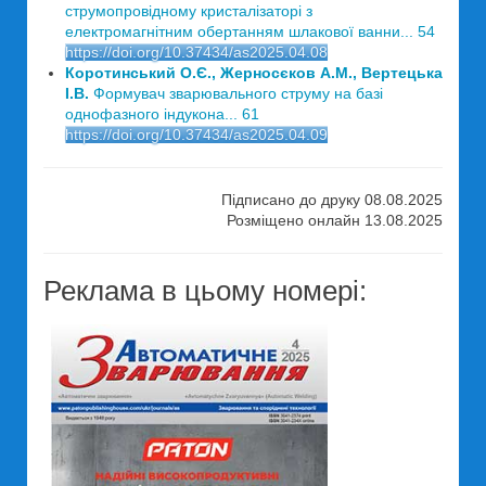
струмопровідному кристалізаторі з
електромагнітним обертанням шлакової ванни... 54
https://doi.org/10.37434/as2025.04.08
Коротинський О.Є., Жерносєков А.М., Вертецька
І.В.
Формувач зварювального струму на базі
однофазного індукона... 61
https://doi.org/10.37434/as2025.04.09
Підписано до друку 08.08.2025
Розміщено онлайн 13.08.2025
Реклама в цьому номері: