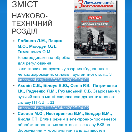
ЗМІСТ
НАУКОВО-
ТЕХНІЧНИЙ
РОЗДІЛ
Лобанов Л.М., Пащин
М.О., Міходуй О.Л.,
Тимошенко О.М.
Електродинамічна обробка
для регулювання
залишкових напружень у зварних з’єднаннях із
легких жароміцних сплавів і аустенітної сталі... 3
https://doi.org/10.37434/as2025.04.01
Ахонін С.В., Білоус В.Ю., Селін Р.В., Петриченко
І.К., Радченко Л.М., Руханський С.Б.
Зварювання у
вузький зазор магнітокерованою дугою титанового
сплаву ПТ-3В ... 11
https://doi.org/10.37434/as2025.04.02
Сисоєв М.О., Нестеренков В.М., Бондар В.М.,
Кисла Г.П.
Вплив режимів електронно-променевої
обробки порошкових заготовок зі сплаву ВК8 на
формування мікроструктури та властивостей