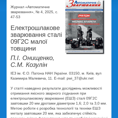
Журнал «Автоматичне
зварювання», № 4, 2025, с.
47-53
Електрошлакове
зварювання сталі
09Г2С малої
товщини
П.І. Онищенко,
С.М. Козулін
ІЕЗ ім. Є.О. Патона НАН України. 03150, м. Київ, вул
Казимира Малевича, 11. E-mail: pwi_37@ukr.net
У статті наведено результати досліджень можливості
отримання якісного зварного з’єднання при
електрошлаковому зварюванні (ЕШЗ) сталі 09Г2С
завтовшки 20 мм дротами діаметром 1,6; 2,0 та 3,0 мм.
Метою роботи є розробка технології та техніки ЕШЗ
металу завтовшки 20 мм, яка забезпечує стійкість