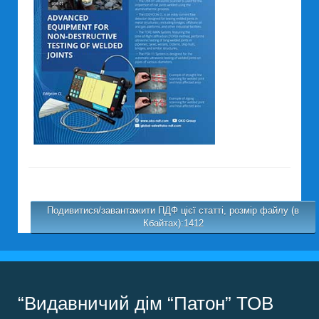
Подивитися/завантажити ПДФ цієї статті, розмір файлу (в
Кбайтах):1412
“Видавничий дім “Патон” ТОВ