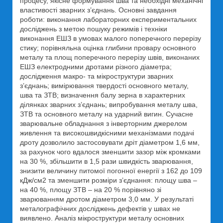
процесу, якісне формування шва та необхідні механічні
властивості зварних з’єднань. Основні завдання
роботи: виконання лабораторних експериментальних
досліджень з метою пошуку режимів і техніки
виконання ЕШЗ в умовах малого поперечного перерізу
стику; порівняльна оцінка глибини провару основного
металу та площ поперечного перерізу швів, виконаних
ЕШЗ електродними дротами різного діаметра;
дослідження макро- та мікроструктури зварних
з’єднань; вимірювання твердості основного металу,
шва та ЗТВ; визначення балу зерна в характерних
ділянках зварних з’єднань; випробування металу шва,
ЗТВ та основного металу на ударний вигин. Сучасне
зварювальне обладнання з інверторним джерелом
живлення та високошвидкісними механізмами подачі
дроту дозволило застосовувати дріт діаметром 1,6 мм,
за рахунок чого вдалося зменшити зазор між кромками
на 30 %, збільшити в 1,5 рази швидкість зварювання,
знизити величину питомої погонної енергії з 162 до 109
кДж/см2 та зменшити розміри з’єднання: площу шва –
на 40 %, площу ЗТВ – на 20 % порівняно зі
зварюванням дротом діаметром 3,0 мм. У результаті
металографічних досліджень дефектів у швах не
виявлено. Аналіз мікроструктури металу основних