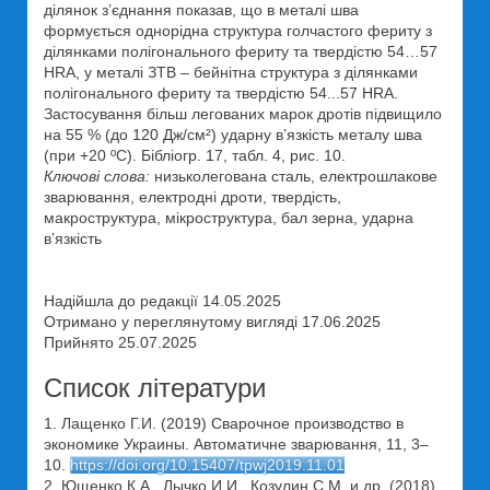
ділянок з’єднання показав, що в металі шва
формується однорідна структура голчастого фериту з
ділянками полігонального фериту та твердістю 54…57
HRA, у металі ЗТВ – бейнітна структура з ділянками
полігонального фериту та твердістю 54...57 HRA.
Застосування більш легованих марок дротів підвищило
на 55 % (до 120 Дж/см²) ударну в’язкість металу шва
(при +20 ºС). Бібліогр. 17, табл. 4, рис. 10.
Ключові слова:
низьколегована сталь, електрошлакове
зварювання, електродні дроти, твердість,
макроструктура, мікроструктура, бал зерна, ударна
в’язкість
Надійшла до редакції 14.05.2025
Отримано у переглянутому вигляді 17.06.2025
Прийнято 25.07.2025
Список літератури
1. Лащенко Г.И. (2019) Сварочное производство в
экономике Украины. Автоматичне зварювання, 11, 3–
10.
https://doi.org/10.15407/tpwj2019.11.01
2. Ющенко К.А., Лычко И.И., Козулин С.М. и др. (2018)