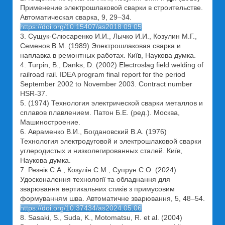
Применение электрошлаковой сварки в строительстве.
Автоматическая сварка, 9, 29–34.
https://doi.org/10.15407/as2018.09.05
3. Сущук-Слюсаренко И.И., Лычко И.И., Козулин М.Г.,
Семенов В.М. (1989) Электрошлаковая сварка и
наплавка в ремонтных работах. Київ, Наукова думка.
4. Turpin, B., Danks, D. (2002) Electroslag field welding of
railroad rail. IDEA program final report for the period
September 2002 to November 2003. Contract number
HSR-37.
5. (1974) Технология электрической сварки металлов и
сплавов плавлением. Патон Б.Е. (ред.). Москва,
Машиностроение.
6. Авраменко В.И., Богдановский В.А. (1976)
Технология электродуговой и электрошлаковой сварки
углеродистых и низколегированных сталей. Київ,
Наукова думка.
7. Резнік С.А., Козулін С.М., Супрун С.О. (2024)
Удосконалення технології та обладнання для
зварювання вертикальних стиків з примусовим
формуванням шва. Автоматичне зварювання, 5, 48–54.
https://doi.org/10.37434/as2024.05.06
8. Sasaki, S., Suda, K., Motomatsu, R. et al. (2004)