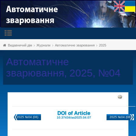
Видавничий дім
Журнали
Автоматичне зварювання
2025
Автоматичне
зварювання, 2025, №04
DOI of Article
2025 №04 (06)
2025 №04 (08)
10.37434/as2025.04.07