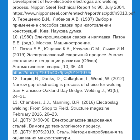
Development of two-electrode electrogas arc welding
process. Nippon Steel Technical Report № 90, July 2004.
https://www.nipponsteel.com/en/tech/report/nsc/pdf/n9013.pdf
9. Терещенко В.И., Либанов А.В. (1987) Выбор и
применение способов сварки при изготовлении
конструкций. Київ, Наукова думка.
10. (1980) Электрошлаковая сварка и наплавка. Патон
Б.Е. (ред.). Москва, Машиностроение.
11. Патон Б.Е., Ющенко К.А., Козулин С.М., Лычко И.И.
(2019) Электрошлаковый сварочный процесс. Анализ
состояния и тенденции развития (Обзор).
Автоматическая сварка, 10, 36–46.
https://doi.org/10.15407/tpwj2019.10.05
12. Turpin, B., Danks, D., Callaghan, I., Wood, W. (2012)
Narrow gap electroslag is process of choice for welding
San Francisco-Oakland Bay Bridge. Welding J., 91(5),
24–31.
13. Chambers, J.J., Manning, B.R. (2016) Electroslag
welding: From Shop to Field. Structure magazine,
February 2016, 20–23.
14. ДСТУ 3490-96. Електрошлакове зварювання
сталей. Вимоги до технологічного процесу.
15. ДСТУ 8975:2019. Сталь. Методи випробування та
оцінювання макроструктури.