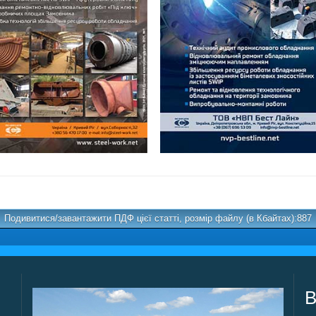
Подивитися/завантажити ПДФ цієї статті, розмір файлу (в Кбайтах):887
В