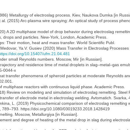
(1986) Metallurgy of electroslag process. Kiev, Naukova Dumka [in Russi
et al. (2015) Arc-plasma wire spraying: An optical study of process ph
(2020) A 2D multiphase model of drop behavior during electroslag remel
es, drops and particles. New-York, London, Academic Press.
ps: Their motion, heat and mass transfer. World Scientific Publ.
B. Medovar, Ya.V. Gusiev (2020) Mass Transfer in Electroslag Processe
https://doi.org/10.15407/ufm.21.04.481
nder small Reynolds numbers. Moscow, Mir [in Russian].
rajectory and residence time of metal droplets in slag–metal–gas emuls
05-0044-x
t transfer phenomena of spheroid particles at moderate Reynolds and
02.001.
of multiphase reactors with continuous liquid phase. Academic Press.
2018) Review on modeling and simulation of electroslag remelting. Steel 
ransfer of electrode metal in electroslag welding. Avtomatich. Svarka, 
mkina, L. (2019) Physicochemical comparison of electroslag remelting w
8), 789–793. https://doi.org/10.1080/03019233.2018.1428419
melting. Moscow, Metallurgiya [in Russian].
ement and degree of heating of the metal drop in slag during electrosla