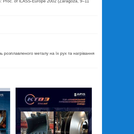
In: Proc. of ILASS-Europe 2002 (Zaragoza, 9–11
.
ль розплавленого металу на їх рух та нагрівання