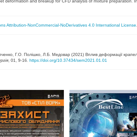
et deformation and breakup for CFD analysis of mixture preparation. 
s Attribution-NonCommercial-NoDerivatives 4.0 International License
овпченко, Г.О. Полішко, Л.Б. Медовар (2021) Вплив деформації крапе
ргія
, 01, 9-16.
https://doi.org/10.37434/sem2021.01.01