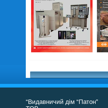
“Видавничий дім “Патон”