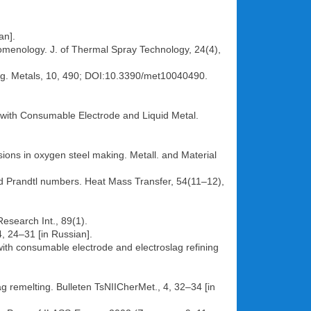
an].
enomenology. J. of Thermal Spray Technology, 24(4),
ting. Metals, 10, 490; DOI:10.3390/met10040490.
s with Consumable Electrode and Liquid Metal.
ions in oxygen steel making. Metall. and Material
 Prandtl numbers. Heat Mass Transfer, 54(11–12),
Research Int., 89(1).
4, 24–31 [in Russian].
ith consumable electrode and electroslag refining
g remelting. Bulleten TsNIICherMet., 4, 32–34 [in