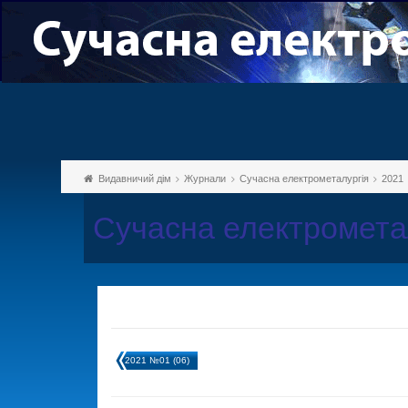
Видавничий дім
Журнали
Сучасна електрометалургія
2021
Сучасна електромета
2021 №01 (06)