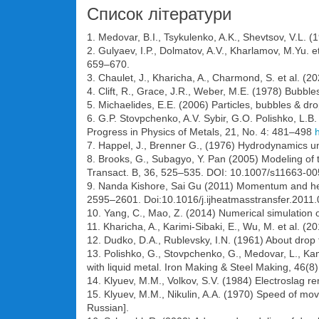
Список літератури
1. Medovar, B.I., Tsykulenko, A.K., Shevtsov, V.L. 
2. Gulyaev, I.P., Dolmatov, A.V., Kharlamov, M.Yu. 
659–670.
3. Chaulet, J., Kharicha, A., Charmond, S. et al. 
4. Clift, R., Grace, J.R., Weber, M.E. (1978) Bubbl
5. Michaelides, E.E. (2006) Particles, bubbles & dro
6. G.P. Stovpchenko, A.V. Sybir, G.O. Polishko, L.
Progress in Physics of Metals, 21, No. 4: 481–498
7. Happel, J., Brenner G., (1976) Hydrodynamics u
8. Brooks, G., Subagyo, Y. Pan (2005) Modeling of t
Transact. B, 36, 525–535. DOI: 10.1007/s11663-0
9. Nanda Kishore, Sai Gu (2011) Momentum and hea
2595–2601. Doi:10.1016/j.ijheatmasstransfer.2011.
10. Yang, C., Mao, Z. (2014) Numerical simulation 
11. Kharicha, A., Karimi-Sibaki, E., Wu, M. et al. (
12. Dudko, D.A., Rublevsky, I.N. (1961) About drop t
13. Polishko, G., Stovpchenko, G., Medovar, L., Ka
with liquid metal. Iron Making & Steel Making, 46(
14. Klyuev, M.M., Volkov, S.V. (1984) Electroslag re
15. Klyuev, M.M., Nikulin, A.A. (1970) Speed of mov
Russian].