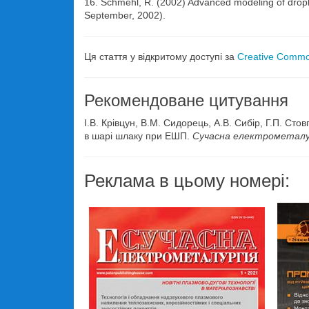
16. Schmehl, R. (2002) Advanced modeling of dropl
September, 2002).
Ця стаття у відкритому доступі за
Creative Common
Рекомендоване цитування
І.В. Крівцун, В.М. Сидорець, А.В. Сибір, Г.П. Ст
в шарі шлаку при ЕШП.
Сучасна електрометалу
Реклама в цьому номері: