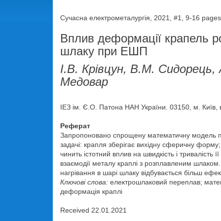
Сучасна електрометалургія, 2021, #1, 9-16 pages
Вплив деформації крапель ро
шлаку при ЕШП
І.В. Крівцун, В.М. Сидорець,
Медовар
ІЕЗ ім. Є.О. Патона НАН України. 03150, м. Київ, 
Реферат
Запропоновано спрощену математичну модель про
задачі: крапля зберігає вихідну сферичну форму
чинить істотний вплив на швидкість і тривалість ї
взаємодії металу краплі з розплавленим шлаком.
нагрівання в шарі шлаку відбувається більш ефект
Ключові слова:
електрошлаковий переплав; матема
деформація краплі
Received 22.01.2021