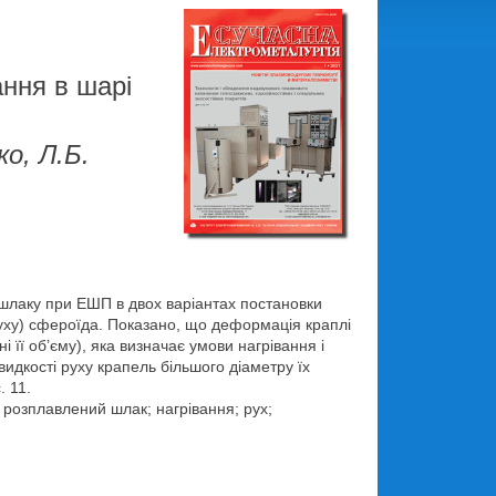
ання в шарі
ко, Л.Б.
шлаку при ЕШП в двох варіантах постановки
уху) сфероїда. Показано, що деформація краплі
і її об’єму), яка визначає умови нагрівання і
идкості руху крапель більшого діаметру їх
. 11.
розплавлений шлак; нагрівання; рух;