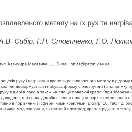
зплавленого металу на їх рух та нагрів
 А.В. Сибір, Г.П. Стовпченко, Г.О. Поліш
вул. Казимира Малевича, 11. E-mail: office@paton.kiev.ua
цесів руху і нагрівання крапель розплавленого металу в рідкому 
; крапля деформується і набуває форму сплюснутого (в напрямку р
ї руху в шарі шлаку, а також на площу поверхні краплі (при збереженн
 Доведено, що внаслідок збільшення площі поверхні і зменшення шв
ивно в порівнянні зі сферичними краплями. Біблігр. 16, табл. 2, рис
тичне моделювання; витратний електрод; крапля рідкого металу; 