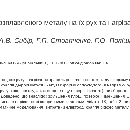
зплавленого металу на їх рух та нагрів
 А.В. Сибір, Г.П. Стовпченко, Г.О. Поліш
вул. Казимира Малевича, 11. E-mail: office@paton.kiev.ua
цесів руху і нагрівання крапель розплавленого металу в рідкому 
; крапля деформується і набуває форму сплюснутого (в напрямку р
ї руху в шарі шлаку, а також на площу поверхні краплі (при збереженн
 Доведено, що внаслідок збільшення площі поверхні і зменшення шв
ивно в порівнянні зі сферичними краплями. Біблігр. 16, табл. 2, рис
тичне моделювання; витратний електрод; крапля рідкого металу; 