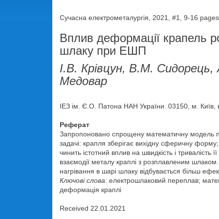
Сучасна електрометалургія, 2021, #1, 9-16 pages
Вплив деформації крапель ро
шлаку при ЕШП
І.В. Крівцун, В.М. Сидорець,
Медовар
ІЕЗ ім. Є.О. Патона НАН України. 03150, м. Київ, 
Реферат
Запропоновано спрощену математичну модель про
задачі: крапля зберігає вихідну сферичну форму
чинить істотний вплив на швидкість і тривалість ї
взаємодії металу краплі з розплавленим шлаком.
нагрівання в шарі шлаку відбувається більш ефект
Ключові слова:
електрошлаковий переплав; матема
деформація краплі
Received 22.01.2021