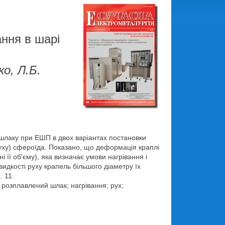
ання в шарі
ко, Л.Б.
шлаку при ЕШП в двох варіантах постановки
уху) сфероїда. Показано, що деформація краплі
і її об’єму), яка визначає умови нагрівання і
идкості руху крапель більшого діаметру їх
. 11.
розплавлений шлак; нагрівання; рух;