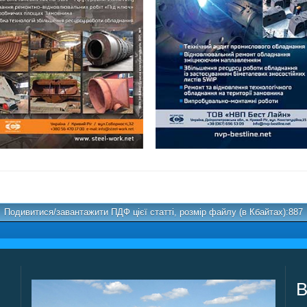
Подивитися/завантажити ПДФ цієї статті, розмір файлу (в Кбайтах):887
В