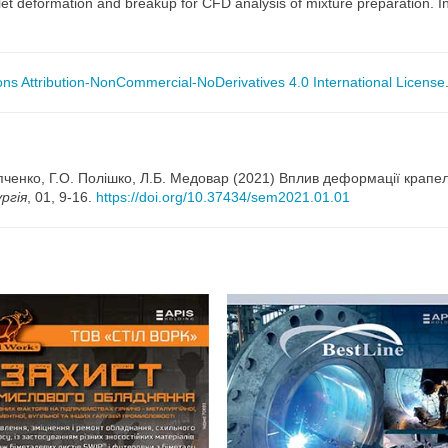
et deformation and breakup for CFD analysis of mixture preparation. 
s Attribution-NonCommercial-NoDerivatives 4.0 International License
овпченко, Г.О. Полішко, Л.Б. Медовар (2021) Вплив деформації крапе
ргія
, 01, 9-16.
https://doi.org/10.37434/sem2021.01.01