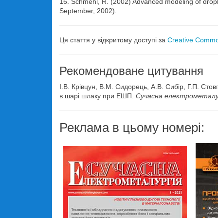
16. Schmehl, R. (2002) Advanced modeling of dropl
September, 2002).
Ця стаття у відкритому доступі за
Creative Common
Рекомендоване цитування
І.В. Крівцун, В.М. Сидорець, А.В. Сибір, Г.П. Ст
в шарі шлаку при ЕШП.
Сучасна електрометалу
Реклама в цьому номері: