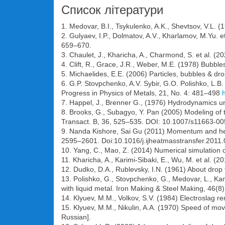
Список літератури
1. Medovar, B.I., Tsykulenko, A.K., Shevtsov, V.L. 
2. Gulyaev, I.P., Dolmatov, A.V., Kharlamov, M.Yu. 
659–670.
3. Chaulet, J., Kharicha, A., Charmond, S. et al. 
4. Clift, R., Grace, J.R., Weber, M.E. (1978) Bubbl
5. Michaelides, E.E. (2006) Particles, bubbles & dro
6. G.P. Stovpchenko, A.V. Sybir, G.O. Polishko, L.
Progress in Physics of Metals, 21, No. 4: 481–498
7. Happel, J., Brenner G., (1976) Hydrodynamics u
8. Brooks, G., Subagyo, Y. Pan (2005) Modeling of t
Transact. B, 36, 525–535. DOI: 10.1007/s11663-0
9. Nanda Kishore, Sai Gu (2011) Momentum and hea
2595–2601. Doi:10.1016/j.ijheatmasstransfer.2011.
10. Yang, C., Mao, Z. (2014) Numerical simulation 
11. Kharicha, A., Karimi-Sibaki, E., Wu, M. et al. (
12. Dudko, D.A., Rublevsky, I.N. (1961) About drop t
13. Polishko, G., Stovpchenko, G., Medovar, L., Ka
with liquid metal. Iron Making & Steel Making, 46(
14. Klyuev, M.M., Volkov, S.V. (1984) Electroslag re
15. Klyuev, M.M., Nikulin, A.A. (1970) Speed of mov
Russian].