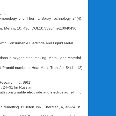
an].
enomenology. J. of Thermal Spray Technology, 24(4),
ting. Metals, 10, 490; DOI:10.3390/met10040490.
s with Consumable Electrode and Liquid Metal.
ions in oxygen steel making. Metall. and Material
 Prandtl numbers. Heat Mass Transfer, 54(11–12),
Research Int., 89(1).
4, 24–31 [in Russian].
ith consumable electrode and electroslag refining
g remelting. Bulleten TsNIICherMet., 4, 32–34 [in