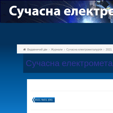
Видавничий дім
Журнали
Сучасна електрометалургія
2021
Сучасна електромета
2021 №01 (06)