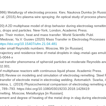
(1986) Metallurgy of electroslag process. Kiev, Naukova Dumka [in Russi
et al. (2015) Arc-plasma wire spraying: An optical study of process ph
(2020) A 2D multiphase model of drop behavior during electroslag remel
es, drops and particles. New-York, London, Academic Press.
ps: Their motion, heat and mass transfer. World Scientific Publ.
B. Medovar, Ya.V. Gusiev (2020) Mass Transfer in Electroslag Processe
https://doi.org/10.15407/ufm.21.04.481
nder small Reynolds numbers. Moscow, Mir [in Russian].
rajectory and residence time of metal droplets in slag–metal–gas emuls
05-0044-x
t transfer phenomena of spheroid particles at moderate Reynolds and
02.001.
of multiphase reactors with continuous liquid phase. Academic Press.
2018) Review on modeling and simulation of electroslag remelting. Steel 
ransfer of electrode metal in electroslag welding. Avtomatich. Svarka, 
mkina, L. (2019) Physicochemical comparison of electroslag remelting w
8), 789–793. https://doi.org/10.1080/03019233.2018.1428419
melting. Moscow, Metallurgiya [in Russian].
ement and degree of heating of the metal drop in slag during electrosla