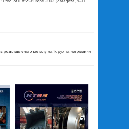
In: Proc. of ILASS-Europe 2002 (Zaragoza, 9–11
.
ль розплавленого металу на їх рух та нагрівання