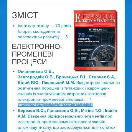
ЗМІСТ
Інституту титану — 70 років.
Історія, сьогодення та
перспективи розвитку ... 3
ЕЛЕКТРОННО-
ПРОМЕНЕВІ
ПРОЦЕСИ
Овчинников О.В.,
Завгородній О.В., Бронецька В.І., Сторчак Є.А.,
Білий Р.Ю., Пясецький М.М.
Відцентрове плазмове
розпилення порошків із титанових і жароміцних
сплавів із застосуванням витратних заготовок
електронно-променевої виплавки ... 7
https://doi.org/10.37434/sem2026.02.01
Березос В.О., Галєнкова О.Б., Мітіна Т.О., Іванів
А.М.
Введення рідкісноземельних елементів при
електронно-променевому виплавлені зливків
алюмініду титану, що застосовуються для лопаток