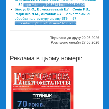
за технологією селективного лазерного плавлення
... 52
https://doi.org/10.37434/sem2026.02.06
Білоус В.Ю., Вржижевський Е.Л., Селін Р.В.,
Радченко Л.М., Антонюк С.Л.
Вплив термічної
обробки на структуру сплаву ВТ9 ... 57
https://doi.org/10.37434/sem2026.02.07
Підписано до друку 20.05.2026
Розміщено онлайн 27.05.2026
Реклама в цьому номері: