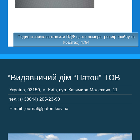
Подивитися/завантажити ПДФ цього номера, розмір файлу (в
Кбайтах):4794
“Видавничий дім “Патон” ТОВ
Україна
,
03150
,
м. Київ,
вул. Казимира Малевича, 11
тел.: (+38044) 205-23-90
E-mail: journal@paton.kiev.ua