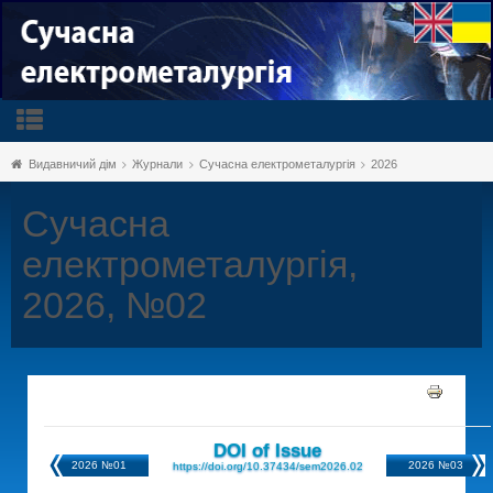
Видавничий дім
Журнали
Сучасна електрометалургія
2026
Сучасна
електрометалургія,
2026, №02
DOI of Issue
2026 №01
2026 №03
https://doi.org/10.37434/sem2026.02