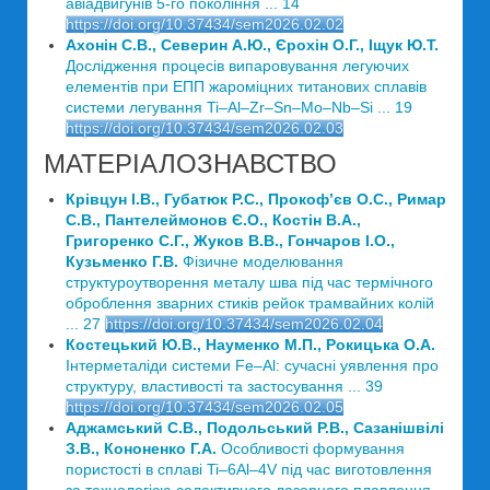
авіадвигунів 5-го покоління ... 14
https://doi.org/10.37434/sem2026.02.02
Ахонін С.В., Северин А.Ю., Єрохін О.Г., Іщук Ю.Т.
Дослідження процесів випаровування легуючих
елементів при ЕПП жароміцних титанових сплавів
системи легування Ti–Al–Zr–Sn–Mo–Nb–Si ... 19
https://doi.org/10.37434/sem2026.02.03
МАТЕРІАЛОЗНАВСТВО
Крівцун І.В., Губатюк Р.С., Прокоф’єв О.С., Римар
С.В., Пантелеймонов Є.О., Костін В.А.,
Григоренко С.Г., Жуков В.В., Гончаров І.О.,
Кузьменко Г.В.
Фізичне моделювання
структуроутворення металу шва під час термічного
оброблення зварних стиків рейок трамвайних колій
... 27
https://doi.org/10.37434/sem2026.02.04
Костецький Ю.В., Науменко М.П., Рокицька О.А.
Інтерметаліди системи Fe–Al: сучасні уявлення про
структуру, властивості та застосування ... 39
https://doi.org/10.37434/sem2026.02.05
Аджамський C.В., Подольський Р.В., Сазанішвілі
З.В., Кононенко Г.А.
Особливості формування
пористості в сплаві Ti–6Al–4V під час виготовлення