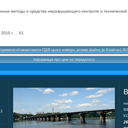
ые методы и средства неразрушающего контроля и технической ди
10 г. ... 61
одивитися/завантажити ПДФ цього номера, розмір файлу (в Кбайтах):36
Інформація про ціни на передплату
В
на
М
11
К
26