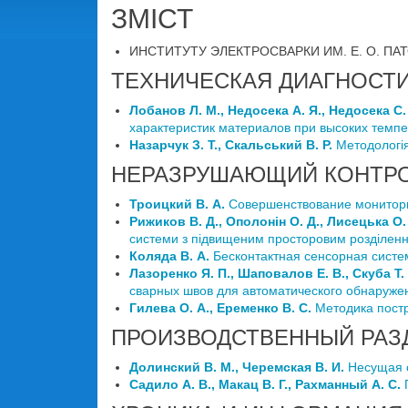
ЗМІСТ
ИНСТИТУТУ ЭЛЕКТРОСВАРКИ ИМ. Е. О. ПАТО
ТЕХНИЧЕСКАЯ ДИАГНОСТ
Лобанов Л. М., Недосека А. Я., Недосека С. 
характеристик материалов при высоких темпе
Назарчук З. Т., Скальський В. Р.
Методологія 
НЕРАЗРУШАЮЩИЙ КОНТР
Троицкий В. А.
Совершенствование мониторин
Рижиков В. Д., Ополонін О. Д., Лисецька О. 
системи з підвищеним просторовим розділення
Коляда В. А.
Бесконтактная сенсорная систе
Лазоренко Я. П., Шаповалов Е. В., Скуба Т. 
сварных швов для автоматического обнаружен
Гилева О. А., Еременко В. С.
Методика пост
ПРОИЗВОДСТВЕННЫЙ РАЗ
Долинский В. М., Черемская В. И.
Несущая с
Садило А. В., Макац В. Г., Рахманный А. С.
П