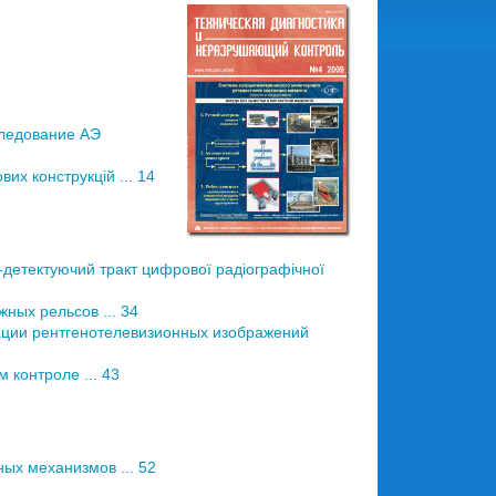
ледование АЭ
их конструкцій ... 14
етектуючий тракт цифрової радіографічної
ных рельсов ... 34
ции рентгенотелевизионных изображений
контроле ... 43
х механизмов ... 52