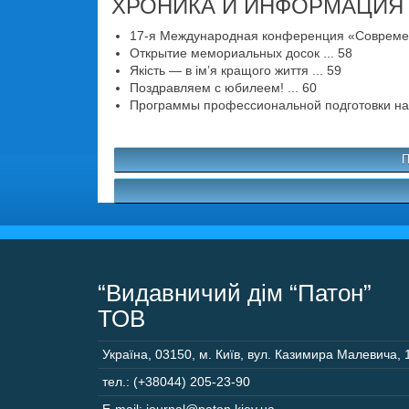
ХРОНИКА И ИНФОРМАЦИЯ
17-я Международная конференция «Современн
Открытие мемориальных досок ... 58
Якість — в ім’я кращого життя ... 59
Поздравляем с юбилеем! ... 60
Программы профессиональной подготовки на 20
П
“Видавничий дім “Патон”
ТОВ
Україна
,
03150
,
м. Київ,
вул. Казимира Малевича, 
тел.: (+38044) 205-23-90