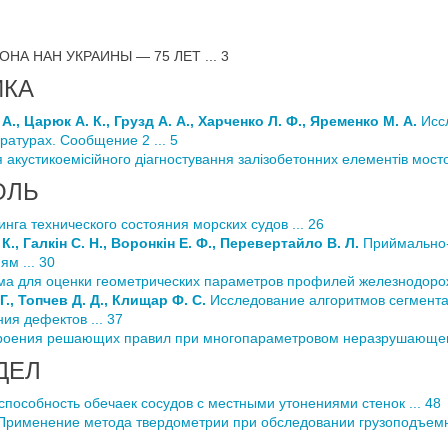
НА НАН УКРАИНЫ — 75 ЛЕТ ... 3
ИКА
А., Царюк А. К., Грузд А. А., Харченко Л. Ф., Яременко М. А.
Исс
ратурах. Сообщение 2 ... 5
акустикоемісійного діагностування залізобетонних елементів мостов
ОЛЬ
га технического состояния морских судов ... 26
К., Галкін С. Н., Воронкін Е. Ф., Перевертайло В. Л.
Приймально-д
м ... 30
ма для оценки геометрических параметров профилей железнодорож
Г., Топчев Д. Д., Клищар Ф. С.
Исследование алгоритмов сегмента
ия дефектов ... 37
роения решающих правил при многопараметровом неразрушающем 
ДЕЛ
пособность обечаек сосудов с местными утонениями стенок ... 48
рименение метода твердометрии при обследовании грузоподъемны