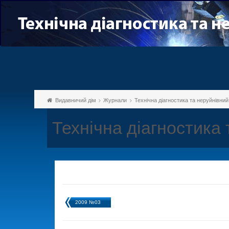
Видавничий дім
Журнали
Технічна діагностика та неруйнівни
Технічна діагностика
2009 №03