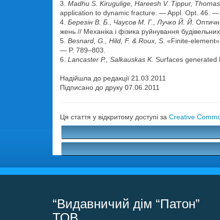
3.
Madhu S. Kirugulige, Hareesh V. Tippur, Thomas
ap­plication to dynamic fracture. — Appl. Opt. 46.
4.
Березін В. Б., Чаусов М. Г., Лучко Й. Й.
Оптични
жень // Механіка і фізика руйнування будівельних 
5.
Besnard, G., Hild, F. & Roux, S
. «Finite-element»
— P. 789–803.
6.
Lancaster P., Salkauskas K
. Surfaces generated
Надійшла до редакції 21.03.2011
Підписано до друку 07.06.2011
Ця стаття у відкритому доступі за
Creative Common
“Видавничий дім “Патон”
ТОВ