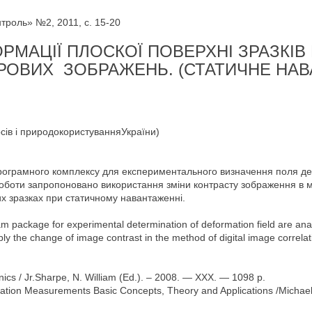
роль» №2, 2011, с. 15-20
МАЦІЇ ПЛОСКОЇ ПОВЕРХНІ ЗРАЗКІВ 
РОВИХ ЗОБРАЖЕНЬ. (СТАТИЧНЕ НА
рсів і природокористуванняУкраїни)
програмного комплексу для експериментального визначення поля д
оботи запропоновано використання зміни контрасту зображення в м
 зразках при статичному навантаженні.
m package for experimental determination of deformation field are anal
ply the change of image contrast in the method of digital image correl
cs / Jr.Sharpe, N. William (Ed.). – 2008. — XXX. — 1098 p.
tion Measurements Basic Concepts, Theory and Applications /Michael A