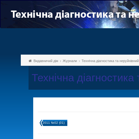
Видавничий дім
Журнали
Технічна діагностика та неруйнівни
Технічна діагностика
2011 №02 (01)