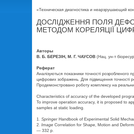
«Техническая диагностика и неарзрушающий конт
ДОСЛІДЖЕННЯ ПОЛЯ ДЕФОР
МЕТОДОМ КОРЕЛЯЦІЇ ЦИФ
Авторы
В. Б. БЕРЕЗІН, М. Г. ЧАУСОВ
(Нац. ун-т біоресу
Реферат
Аналізуються показники точності розробленого 
цифрових зображень. Для підвищення точності р
Продемонстровано роботу комплексу на реальних
Characteristics of accuracy of the developed progra
To improve operation accuracy, it is proposed to ap
samples at static loading.
1.
Springer
Handbook of Experimental Solid Mechani
2.
Image
Correlation for Shape, Motion and Deforma
— 332 p.