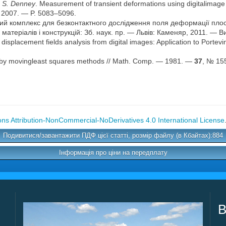
 S. Den­ney
. Measurement of transient deformations using digitalimag
 — 2007. — P. 5083–5096.
й комп­лекс для безконтактного дослідження поля деформації плос
ма­теріалів і конструкцій: Зб. наук. пр. — Львів: Каменяр, 2011. — В
 displace­ment fields analysis from digital images: Application to Por­
 by movingleast squares methods // Math. Comp. — 1981. —
37
, № 15
s Attribution-NonCommercial-NoDerivatives 4.0 International License
Подивитися/завантажити ПДФ цієї статті, розмір файлу (в Кбайтах):884
Інформація про ціни на передплату
В