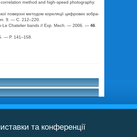
e correlation method and high-speed photography:
кої поверхні методом кореляції цифрових зобра­
ип. 9. — С. 212–220.
tevin-Le Chatelier bands // Exp. Mech. — 2006. —
46
.
5. — P. 141–158.
.
иставки та конференції