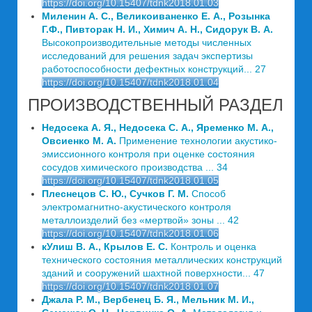
https://doi.org/10.15407/tdnk2018.01.03
Миленин А. С., Великоиваненко Е. А., Розынка
Г.Ф., Пивторак Н. И., Химич А. Н., Сидорук В. А.
Высокопроизводительные методы численных
исследований для решения задач экспертизы
работоспособности дефектных конструкций... 27
https://doi.org/10.15407/tdnk2018.01.04
ПРОИЗВОДСТВЕННЫЙ РАЗДЕЛ
Недосека А. Я., Недосека С. А., Яременко М. А.,
Овсиенко М. А.
Применение технологии акустико-
эмиссионного контроля при оценке состояния
сосудов химического производства ... 34
https://doi.org/10.15407/tdnk2018.01.05
Плеснецов С. Ю., Сучков Г. М.
Способ
электромагнитно-акустического контроля
металлоизделий без «мертвой» зоны ... 42
https://doi.org/10.15407/tdnk2018.01.06
кУлиш В. А., Крылов Е. С.
Контроль и оценка
технического состояния металлических конструкций
зданий и сооружений шахтной поверхности... 47
https://doi.org/10.15407/tdnk2018.01.07
Джала Р. М., Вербенец Б. Я., Мельник М. И.,