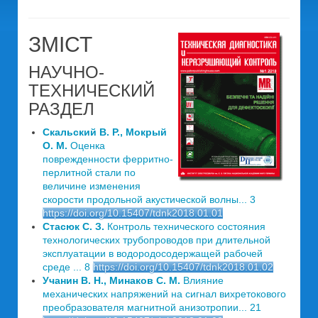
ЗМІСТ
НАУЧНО-
ТЕХНИЧЕСКИЙ
РАЗДЕЛ
Скальский В. Р., Мокрый
О. М.
Оценка
поврежденности ферритно-
перлитной стали по
величине изменения
скорости продольной акустической волны... 3
https://doi.org/10.15407/tdnk2018.01.01
Стасюк С. З.
Контроль технического состояния
технологических трубопроводов при длительной
эксплуатации в водородосодержащей рабочей
среде ... 8
https://doi.org/10.15407/tdnk2018.01.02
Учанин В. Н., Минаков С. М.
Влияние
механических напряжений на сигнал вихретокового
преобразователя магнитной анизотропии... 21