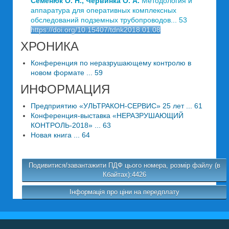
Семенюк О. Н., Червинка О. А.
Методология и
аппаратура для оперативных комплексных
обследований подземных трубопроводов... 53
https://doi.org/10.15407/tdnk2018.01.08
ХРОНИКА
Конференция по неразрушающему контролю в
новом формате ... 59
ИНФОРМАЦИЯ
Предприятию «УЛЬТРАКОН-СЕРВИС» 25 лет ... 61
Конференция-выставка «НЕРАЗРУШАЮЩИЙ
КОНТРОЛЬ-2018» ... 63
Новая книга ... 64
Подивитися/завантажити ПДФ цього номера, розмір файлу (в
Кбайтах):4426
Інформація про ціни на передплату