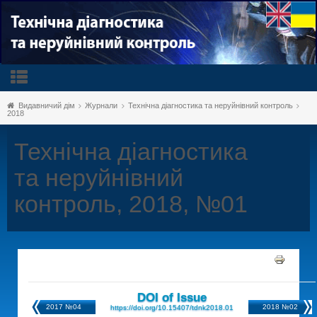
Видавничий дім
Журнали
Технічна діагностика та неруйнівний контроль
2018
Технічна діагностика
та неруйнівний
контроль, 2018, №01
DOI of Issue
2017 №04
2018 №02
https://doi.org/10.15407/tdnk2018.01