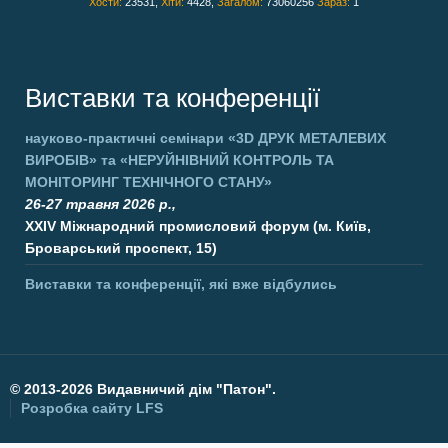
Хости:
23531,
Хіти:
4428,
Загалом:
73060256
Зараз:
1
Виставки та конференції
науково-практичні семінари
«3D ДРУК МЕТАЛЕВИХ
ВИРОБІВ»
та
«НЕРУЙНІВНИЙ КОНТРОЛЬ ТА
МОНІТОРИНГ ТЕХНІЧНОГО СТАНУ»
26-27 травня 2026 р.,
XXIV Міжнародний промисловий форум (м. Київ,
Броварський проспект, 15)
Виставки та конференції, які вже відбулись
©
2013-2026 Видавничий дім "Патон".
Розробка сайту
LFS