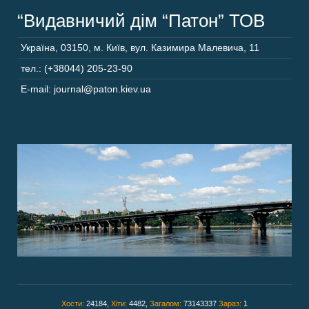
“Видавничий дім “Патон” ТОВ
Україна
,
03150
,
м. Київ,
вул. Казимира Малевича, 11
тел.: (+38044) 205-23-90
E-mail: journal@paton.kiev.ua
Хости:
24184,
Хіти:
4482,
Загалом:
73143337
Зараз:
1