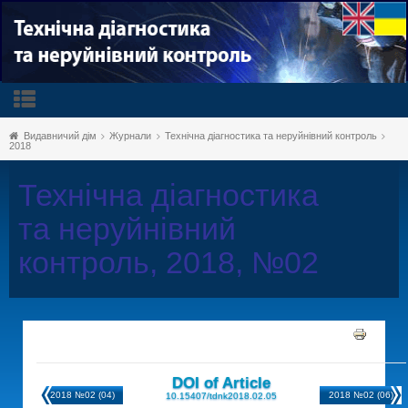
Видавничий дім
Журнали
Технічна діагностика та неруйнівний контроль
2018
Технічна діагностика
та неруйнівний
контроль, 2018, №02
DOI of Article
2018 №02 (04)
2018 №02 (06)
10.15407/tdnk2018.02.05