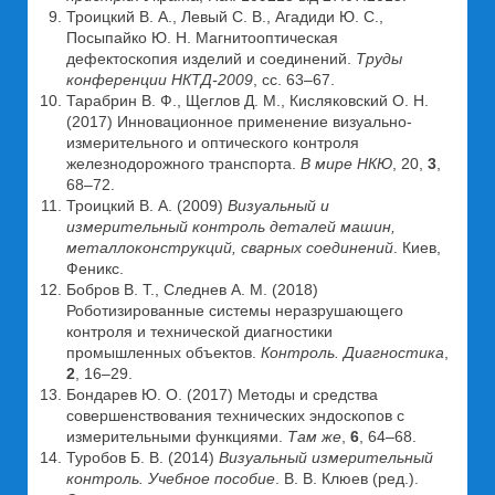
Троицкий В. А., Левый С. В., Агадиди Ю. С.,
Посыпайко Ю. Н. Магнитооптическая
дефектоскопия изделий и соединений.
Труды
конференции НКТД-2009
, сс. 63–67.
Тарабрин В. Ф., Щеглов Д. М., Кисляковский О. Н.
(2017) Инновационное применение визуально-
измерительного и оптического контроля
железнодорожного транспорта.
В мире НКЮ
, 20,
3
,
68–72.
Троицкий В. А. (2009)
Визуальный и
измерительный контроль деталей машин,
металлоконструкций, сварных соединений
. Киев,
Феникс.
Бобров В. Т., Следнев А. М. (2018)
Роботизированные системы неразрушающего
контроля и технической диагностики
промышленных объектов.
Контроль. Диагностика
,
2
, 16–29.
Бондарев Ю. О. (2017) Методы и средства
совершенствования технических эндоскопов с
измерительными функциями.
Там же
,
6
, 64–68.
Туробов Б. В. (2014)
Визуальный измерительный
контроль. Учебное пособие
. В. В. Клюев (ред.).