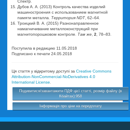
Спектр.
Дубов А. А. (2013) Контроль качества изделий
машиностроения с использованием магнитной
памяти металла.
Территория NDT
, 62–64.
Троицкий В. А. (2015) Разнонаправленное
намагничивание металлоконструкций при
магнитопорошковом контроле.
Там
же
,
2
, 78–83.
Поступила в редакцию 11.05.2018
Подписано к печати 24.05.2018
Ця стаття у відкритому доступі за
Creative Commons
Attribution-NonCommercial-NoDerivatives 4.0
International License
.
Подивитися/завантажити ПДФ цієї статті, розмір файлу (в
Кбайтах):958
Інформація про ціни на передплату