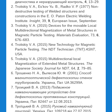
диагностика и неразрушающий контроль,
4
, 13–29.
Troitskiy V. A., Es’kov Yu. B., Radko V. P. (1977) Non-
destructive testing of Welded structures and
constructions in the E. O. Paton Electric Welding
Institute.
Insight
, 39,
9
, European Issue, September.
Troitskiy V. A. (2015) Devices for the movable Local
Multidirectional Magnetization of Metal Structures in
Magnetic Particle Testing.
Materials Evaluation
, 73,
6
,
676–683.
Troitskiy V. A. (2015) New Technology for Magnetic
Particle Testing.
The NDT Technician
.
(TNT) ASNT
,
USA.
Troitskiy V. A. (2015) Multidirectional local
Magnetization of Extended Metal Structures.
The
Japanese Society Journal for NDT
, 64,
2
, 79–85.
Трошенко Н. А., Вылесов Ю. Ф. (2001)
Способ
магнитооптической
дефектоскопии
стенок
трубопровода
. Украина, Пат. UA 36299А.
Троицкий В. А. (2013)
Подвижное
намагничивающее устройство для
дефектоскопии протяженных конструкций
.
Украина, Пат. 82447 от 12.08.2013.
Троїцький В. А. (2015)
Рухомий намагнічуючий
пристрій
. Україна, Пат. 109218 від 27.07.2015.