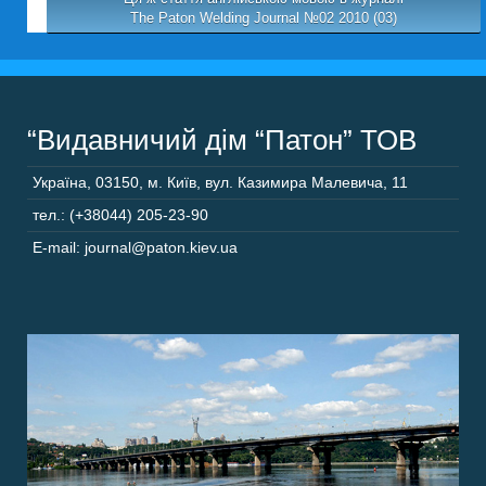
The Paton Welding Journal №02 2010 (03)
“Видавничий дім “Патон” ТОВ
Україна
,
03150
,
м. Київ,
вул. Казимира Малевича, 11
тел.: (+38044) 205-23-90
E-mail: journal@paton.kiev.ua