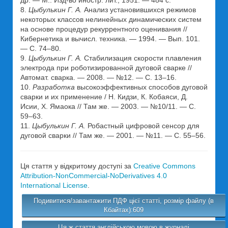
др. — М.: Изд-во иностр. лит., 1951. — 484 с.
8.
Цыбулькин Г. А.
Анализ установившихся режимов
некоторых классов нелинейных динамических систем
на основе процедур рекуррентного оценивания //
Кибернетика и вычисл. техника. — 1994. — Вып. 101.
— С. 74–80.
9.
Цыбулькин Г. А.
Стабилизация скорости плавления
электрода при роботизированной дуговой сварке //
Автомат. сварка. — 2008. — №12. — С. 13–16.
10.
Разработка
высокоэффективных способов дуговой
сварки и их применение / Н. Кидзи, К. Кобаяси, Д.
Исии, Х. Ямаока // Там же. — 2003. — №10/11. — С.
59–63.
11.
Цыбулькин Г. А.
Робастный цифровой сенсор для
дуговой сварки // Там же. — 2001. — №11. — С. 55–56.
Ця стаття у відкритому доступі за
Creative Commons
Attribution-NonCommercial-NoDerivatives 4.0
International License
.
Подивитися/завантажити ПДФ цієї статті, розмір файлу (в
Кбайтах):609
Ця ж стаття англійською мовою в журналі