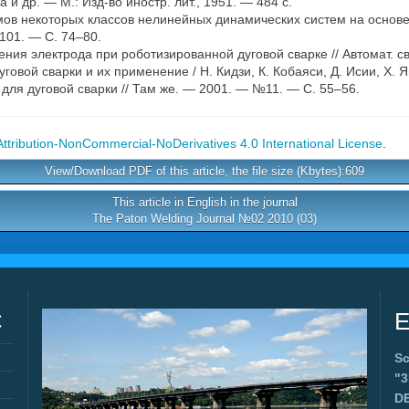
и др. — М.: Изд-во иностр. лит., 1951. — 484 с.
ов некоторых классов нелинейных динамических систем на основе 
101. — С. 74–80.
ния электрода при роботизированной дуговой сварке // Автомат. с
вой сварки и их применение / Н. Кидзи, К. Кобаяси, Д. Исии, Х. 
ля дуговой сварки // Там же. — 2001. — №11. — С. 55–56.
tribution-NonCommercial-NoDerivatives 4.0 International License
.
View/Download PDF of this article, the file size (Kbytes):609
This article in English in the journal
The Paton Welding Journal №02 2010 (03)
C
E
Sc
"
D