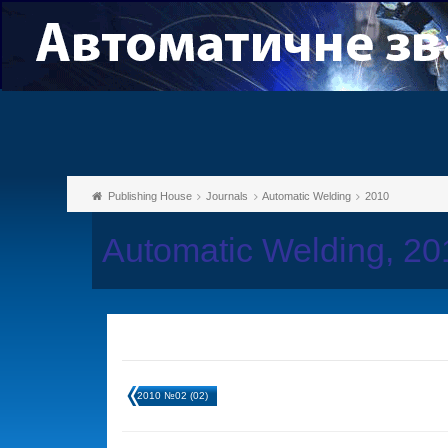
Publishing House
Journals
Automatic Welding
2010
Automatic Welding, 2
2010 №02 (02)