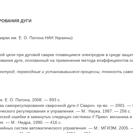
РОВАНИЯ ДУГИ
осварки им. Е. О. Патона НАН Украины)
й цепи при дуговой сварке плавящимся электродом в среде защит
рования дуги, основанный на применении метода коэффициентов о
электрод, переходные и установившиеся процессы, точность сам
 Е. О. Патона, 2008. — 893 с.
а саморегулирования сварочной дуги // Свароч. пр-во. — 2001. —
еского регулирования и управления. — М.: Наука, 1987. — 256 с.
кой ошибки в замкнутых следящих системах // Прикл. механика и
. — М.: Недра, 1990. — 416 с.
ейных систем автоматического управления. — М.: МГИЭМ, 2005. —