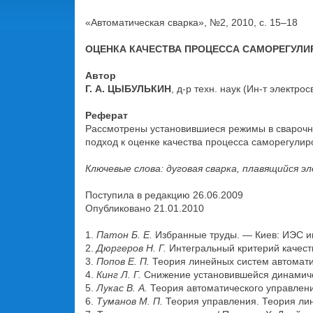
«Автоматическая сварка», №2, 2010, с. 15–18
ОЦЕНКА КАЧЕСТВА ПРОЦЕССА САМОРЕГУЛИ
Автор
Г. А. ЦЫБУЛЬКИН
, д-р техн. наук (Ин-т электр
Реферат
Рассмотрены установившиеся режимы в сварочно
подход к оценке качества процесса саморегули
Ключевые слова: дуговая сварка, плавящийся 
Поступила в редакцию 26.06.2009
Опубликовано 21.01.2010
1.
Патон Б. Е.
Избранные труды. — Киев: ИЭС им.
2.
Дюргеров Н. Г.
Интегральный критерий качеств
3.
Попов Е. П.
Теория линейных систем автоматич
4.
Кинг Л. Г.
Снижение установившейся динамичес
5.
Лукас В. А.
Теория автоматического управления
6.
Туманов М. П.
Теория управления. Теория лин