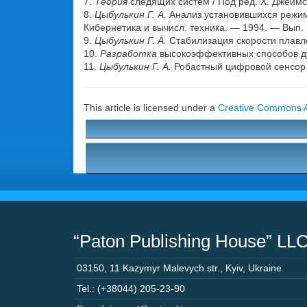
7.
Теория
следящих систем / Под ред. Х. Джеймса 
8.
Цыбулькин Г. А.
Анализ установившихся режим
Кибернетика и вычисл. техника. — 1994. — Вып. 
9.
Цыбулькин Г. А.
Стабилизация скорости плавле
10.
Разработка
высокоэффективных способов дуго
11.
Цыбулькин Г. А.
Робастный цифровой сенсор д
This article is licensed under a
Creative Commons At
“Paton Publishing House” LL
03150
,
11 Kazymyr Malevych str.
,
Kyiv
,
Ukraine
Tel.: (+38044) 205-23-90