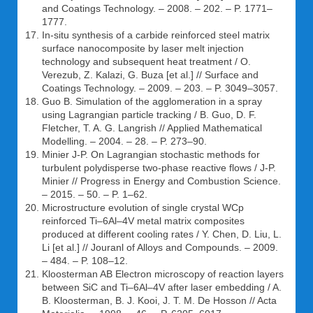
and Coatings Technology. – 2008. – 202. – P. 1771–
1777.
In-situ synthesis of a carbide reinforced steel matrix
surface nanocomposite by laser melt injection
technology and subsequent heat treatment / O.
Verezub, Z. Kalazi, G. Buza [et al.] // Surface and
Coatings Technology. – 2009. – 203. – P. 3049–3057.
Guo B. Simulation of the agglomeration in a spray
using Lagrangian particle tracking / B. Guo, D. F.
Fletcher, T. A. G. Langrish // Applied Mathematical
Modelling. – 2004. – 28. – P. 273–90.
Minier J-P. On Lagrangian stochastic methods for
turbulent polydisperse two-phase reactive flows / J-P.
Minier // Progress in Energy and Combustion Science.
– 2015. – 50. – P. 1–62.
Microstructure evolution of single crystal WCp
reinforced Ti–6Al–4V metal matrix composites
produced at different cooling rates / Y. Chen, D. Liu, L.
Li [et al.] // Jouranl of Alloys and Compounds. – 2009.
– 484. – P. 108–12.
Kloosterman AB Electron microscopy of reaction layers
between SiC and Ti–6Al–4V after laser embedding / A.
B. Kloosterman, B. J. Kooi, J. T. M. De Hosson // Acta