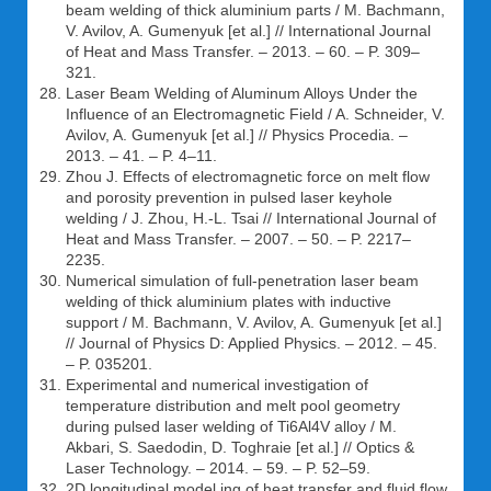
beam welding of thick aluminium parts / M. Bachmann,
V. Avilov, A. Gumenyuk [et al.] // International Journal
of Heat and Mass Transfer. – 2013. – 60. – P. 309–
321.
Laser Beam Welding of Aluminum Alloys Under the
Influence of an Electromagnetic Field / A. Schneider, V.
Avilov, A. Gumenyuk [et al.] // Physics Procedia. –
2013. – 41. – P. 4–11.
Zhou J. Effects of electromagnetic force on melt flow
and porosity prevention in pulsed laser keyhole
welding / J. Zhou, H.-L. Tsai // International Journal of
Heat and Mass Transfer. – 2007. – 50. – P. 2217–
2235.
Numerical simulation of full-penetration laser beam
welding of thick aluminium plates with inductive
support / M. Bachmann, V. Avilov, A. Gumenyuk [et al.]
// Journal of Physics D: Applied Physics. – 2012. – 45.
– P. 035201.
Experimental and numerical investigation of
temperature distribution and melt pool geometry
during pulsed laser welding of Ti6Al4V alloy / M.
Akbari, S. Saedodin, D. Toghraie [et al.] // Optics &
Laser Technology. – 2014. – 59. – P. 52–59.
2D longitudinal model ing of heat transfer and fluid flow