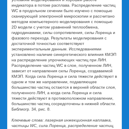
индикатора в потоке расплава. Распределение частиц
WC в продольном сечении было изучено с помощью
сканирующей электронной микроскопии и рассчитано
методом компьютерного моделирования с помощью
2D модели с учетом уравнений теплообмена,
гидродинамики, силы сопротивления, силы Лоренца и
фазового перехода. Результаты моделирования с
достаточной точностью соответствуют
экспериментальным данным. Исследованиями
установлено наличие синергетического влияния КМЭП
на распределение упрочняющих частиц при ЛИН.
Распределение частиц WC в слое, полученном ЛИН,
зависит от направления силы Лоренца, создаваемой
КМЭП. Когда сила Лоренца и сила тяжести действуют в
одном и том же направлении, подавляющее
большинство частиц остаются в верхней области слоя,
полученного ЛИН, а когда сила Лоренца и сила
тяжести действуют в противоположном направлении,
большинство частиц сосредоточены в нижней области.
Библиогр. 34, рис. 8.
Ключевые слова: лазерная инжекционная наплавка,
частицы WC, сила Лоренца, распределение частиц,