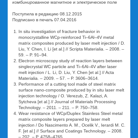
комбинированное
магнитное и электрическое поле
Поступила в редакцию 08.12.2015
Подписано в печать 07.04.2016
In situ investigation of fracture behavior in
monocrystalline WCp-reinforced Ti–6Al–4V metal
matrix composites produced by laser melt injection / D.
Liu, Y. Chen, l. Li [et al.] // Scripta Materialia. – 2008. –
59. – P. 91–94.
Electron microscopy study of reaction layers between
singlecrystal WC particle and Ti–6Al–4V after laser
melt injection / L. Li, D. Liu, Y. Chen [et al.] // Acta
Materialia. – 2009. – 57. – P. 3606–3614.
Performance of a cutting tool made of steel matrix
surface nano-composite produced by in situ laser melt
injection technology / O. Verezub, Z. Kalazi, A.
Sytcheva [et al.] // Journal of Materials Processing
Technology. – 2011. – 211. – P. 750–758.
Wear resistance of WCp/Duplex Stainless Steel metal
matrix composite layers prepared by laser melt
injection / Do Nascimento A. M., Ocelik V., Ierardi M. C.
F. [et al.] // Surface and Coatings Technology. – 2008.
– 202. – P. 4758–4765.