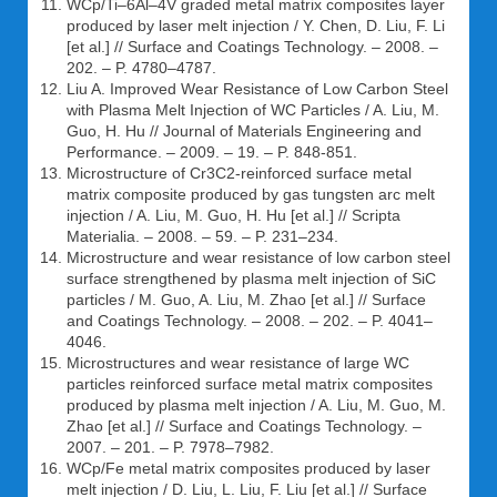
WCp/Ti–6Al–4V graded metal matrix composites layer
produced by laser melt injection / Y. Chen, D. Liu, F. Li
[et al.] // Surface and Coatings Technology. – 2008. –
202. – P. 4780–4787.
Liu A. Improved Wear Resistance of Low Carbon Steel
with Plasma Melt Injection of WC Particles / A. Liu, M.
Guo, H. Hu // Journal of Materials Engineering and
Performance. – 2009. – 19. – P. 848-851.
Microstructure of Cr3C2-reinforced surface metal
matrix composite produced by gas tungsten arc melt
injection / A. Liu, M. Guo, H. Hu [et al.] // Scripta
Materialia. – 2008. – 59. – P. 231–234.
Microstructure and wear resistance of low carbon steel
surface strengthened by plasma melt injection of SiC
particles / M. Guo, A. Liu, M. Zhao [et al.] // Surface
and Coatings Technology. – 2008. – 202. – P. 4041–
4046.
Microstructures and wear resistance of large WC
particles reinforced surface metal matrix composites
produced by plasma melt injection / A. Liu, M. Guo, M.
Zhao [et al.] // Surface and Coatings Technology. –
2007. – 201. – P. 7978–7982.
WCp/Fe metal matrix composites produced by laser
melt injection / D. Liu, L. Liu, F. Liu [et al.] // Surface