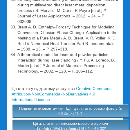
during multilayered direct laser metal deposition
process / S. Morville, M. Carin, P. Peyre [et al.] //
Journal of Laser Applications. – 2012. – 24. – P.
032008.
Brent A. D. Enthalpy-Porosity Technique for Modeling
Convection-Diffusion Phase Change: Application to the
Melting of a Pure Metal / A. D. Brent, V. R. Voller, K. J.
Reid // Numerical Heat Transfer Part B-fundamentals.
– 1988. – 13. – P. 297–318.
A theoretical model for laser and powder particles
interaction during laser cladding / Y. Fu, A. Loredo, B.
Martin [et al.] // Journal of Materials Processing
Technology. – 2002. – 128. – P. 106–112.
Ця стаття у відкритому доступі за
Creative Commons
Attribution-NonCommercial-NoDerivatives 4.0
International License
.
Подивитися/завантажити ПДФ цієї статті, розмір файлу (в
Кбайтах):1121
Ця ж стаття англійською мовою в журналі
The Paton Welding Journal №04 2016 (02)