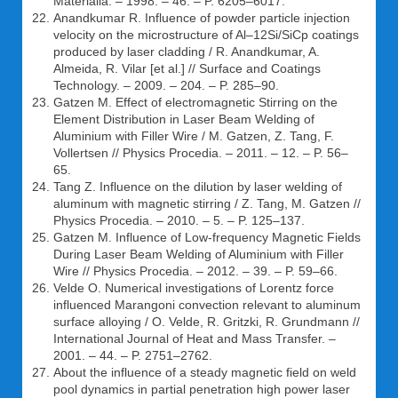
Materialia. – 1998. – 46. – P. 6205–6017.
Anandkumar R. Influence of powder particle injection
velocity on the microstructure of Al–12Si/SiCp coatings
produced by laser cladding / R. Anandkumar, A.
Almeida, R. Vilar [et al.] // Surface and Coatings
Technology. – 2009. – 204. – P. 285–90.
Gatzen M. Effect of electromagnetic Stirring on the
Element Distribution in Laser Beam Welding of
Aluminium with Filler Wire / M. Gatzen, Z. Tang, F.
Vollertsen // Physics Procedia. – 2011. – 12. – P. 56–
65.
Tang Z. Influence on the dilution by laser welding of
aluminum with magnetic stirring / Z. Tang, M. Gatzen //
Physics Procedia. – 2010. – 5. – P. 125–137.
Gatzen M. Influence of Low-frequency Magnetic Fields
During Laser Beam Welding of Aluminium with Filler
Wire // Physics Procedia. – 2012. – 39. – P. 59–66.
Velde O. Numerical investigations of Lorentz force
influenced Marangoni convection relevant to aluminum
surface alloying / O. Velde, R. Gritzki, R. Grundmann //
International Journal of Heat and Mass Transfer. –
2001. – 44. – P. 2751–2762.
About the influence of a steady magnetic field on weld
pool dynamics in partial penetration high power laser