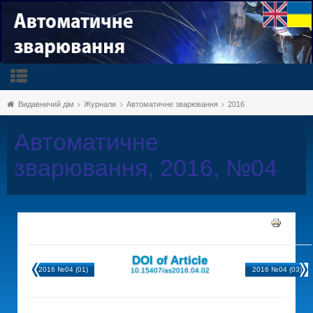
Видавничий дім
Журнали
Автоматичне зварювання
2016
Автоматичне
зварювання, 2016, №04
DOI of Article
2016 №04 (01)
2016 №04 (03)
10.15407/as2016.04.02