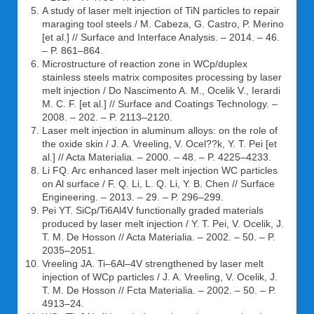
A study of laser melt injection of TiN particles to repair
maraging tool steels / M. Cabeza, G. Castro, P. Merino
[et al.] // Surface and Interface Analysis. – 2014. – 46.
– P. 861–864.
Microstructure of reaction zone in WCp/duplex
stainless steels matrix composites processing by laser
melt injection / Do Nascimento A. M., Ocelik V., Ierardi
M. C. F. [et al.] // Surface and Coatings Technology. –
2008. – 202. – P. 2113–2120.
Laser melt injection in aluminum alloys: on the role of
the oxide skin / J. A. Vreeling, V. Ocel??k, Y. T. Pei [et
al.] // Acta Materialia. – 2000. – 48. – P. 4225–4233.
Li FQ. Arc enhanced laser melt injection WC particles
on Al surface / F. Q. Li, L. Q. Li, Y. B. Chen // Surface
Engineering. – 2013. – 29. – P. 296–299.
Pei YT. SiCp/Ti6Al4V functionally graded materials
produced by laser melt injection / Y. T. Pei, V. Ocelik, J.
T. M. De Hosson // Acta Materialia. – 2002. – 50. – P.
2035–2051.
Vreeling JA. Ti–6Al–4V strengthened by laser melt
injection of WCp particles / J. A. Vreeling, V. Ocelik, J.
T. M. De Hosson // Fcta Materialia. – 2002. – 50. – P.
4913–24.