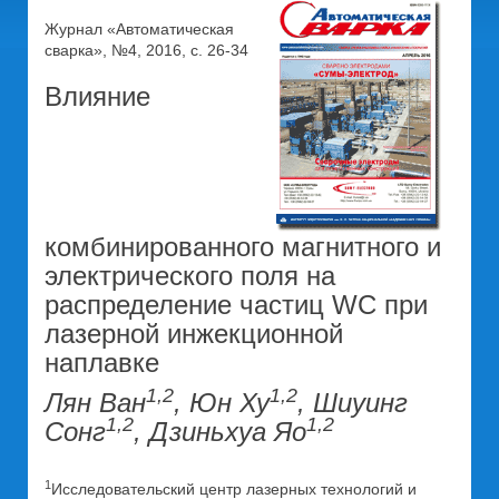
Журнал «Автоматическая
сварка», №4, 2016, с. 26-34
Влияние
комбинированного магнитного и
электрического поля на
распределение частиц WC при
лазерной инжекционной
наплавке
1,2
1,2
Лян Ван
, Юн Ху
, Шиуинг
1,2
1,2
Сонг
, Дзиньхуа Яо
1
Исследовательский центр лазерных технологий и