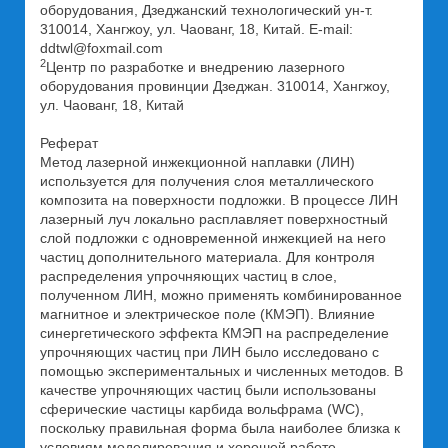
оборудования, Дзеджанский технологический ун-т.
310014, Хангжоу, ул. Чаованг, 18, Китай. E-mail:
ddtwl@foxmail.com
2
Центр по разработке и внедрению лазерного
оборудования провинции Дзеджан. 310014, Хангжоу,
ул. Чаованг, 18, Китай
Реферат
Метод лазерной инжекционной наплавки (ЛИН)
используется для получения слоя металлического
композита на поверхности подложки. В процессе ЛИН
лазерный луч локально расплавляет поверхностный
слой подложки с одновременной инжекцией на него
частиц дополнительного материала. Для контроля
распределения упрочняющих частиц в слое,
полученном ЛИН, можно применять комбинированное
магнитное и электрическое поле (КМЭП). Влияние
синергетического эффекта КМЭП на распределение
упрочняющих частиц при ЛИН было исследовано с
помощью экспериментальных и численных методов. В
качестве упрочняющих частиц были использованы
сферические частицы карбида вольфрама (WC),
поскольку правильная форма была наиболее близка к
условиям моделирования и хорошей работе