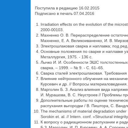
Поступила в редакцию 16.02.2015
Подписано в печать 07.04.2016
Irradiation effects on the evolution of the micr
2000-00103.
Махненко О. В. Перераспределение остаточны
Махненко, Е. А. Великоиваненко, И. В. Мирзов 
Электрошлаковая сварка и наплавка; под ред. 
Основные положения по сварке и наплавке узл
Металлургия, 1975. - 136 с.
Лычко И. И. Особенности ЭШС толстостенных п
сварка. – 1999. – № 9. - С. 61–65.
Сварка сталей электрошлаковая. Требования 
Влияние нейтронного облучения на механическ
Курсевич и др. // Вопросы материаловедения. -
Марголин Б. З. Анализ влияния вида напряже
И. Мурашова, В. С. Неустроев // Проблемы проч
Дополнительные работы по оценке техническ
распухания выгородки / В. Пиштора, С. Вандлик
The mechanisms of material degradation under ne
Sorokin et. al. // Intern. conf. «Structural integ
К вопросу о радиационном распухании и ради
Б.З. Марголин, И. П. Курсевич, А. А. Сорокин 