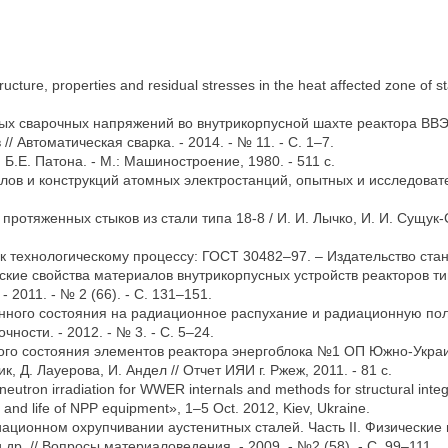
ostructure, properties and residual stresses in the heat affected zone o
х сварочных напряжений во внутрикорпусной шахте реактора ВВЭР-
// Автоматическая сварка. - 2014. - № 11. - С. 1–7.
Б.Е. Патона. - М.: Машиностроение, 1980. - 511 с.
ов и конструкций атомных электростанций, опытных и исследовател
ротяженных стыков из стали типа 18-8 / И. И. Лычко, И. И. Сущук
к технологическому процессу: ГОСТ 30482–97. – Издательство стан
ие свойства материалов внутрикорпусных устройств реакторов тип
 2011. - № 2 (66). - С. 131–151.
нного состояния на радиационное распухание и радиационную ползу
ности. - 2012. - № 3. - С. 5–24.
ого состояния элементов реактора энергоблока №1 ОП Южно-Украи
, Д. Лауерова, И. Андел // Отчет ИЯИ г. Ржеж, 2011. - 81 с.
utron irradiation for WWER internals and methods for structural integr
rity and life of NPP equipment», 1–5 Oct. 2012, Kiev, Ukraine.
ационном охрупчивании аустенитных сталей. Часть II. Физические
и др. // Вопросы материаловедения. - 2009. - №2 (58). - С. 99–111.