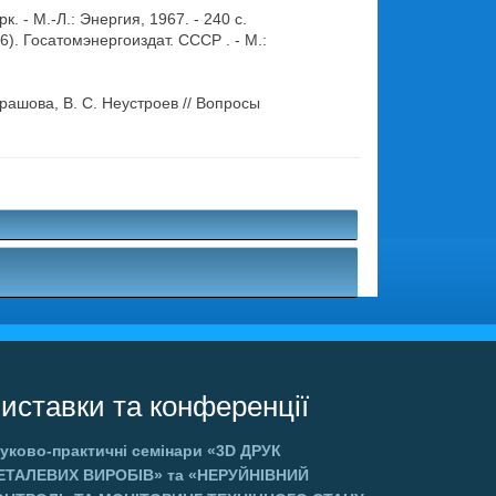
 - М.-Л.: Энергия, 1967. - 240 c.
. Госатомэнергоиздат. СССР . - М.:
рашова, В. С. Неустроев // Вопросы
.
иставки та конференції
уково-практичні семінари
«3D ДРУК
ЕТАЛЕВИХ ВИРОБІВ»
та
«НЕРУЙНІВНИЙ