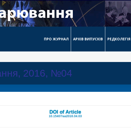
ПРО ЖУРНАЛ
АРХІВ ВИПУСКІВ
РЕДКОЛЕГІЯ
ння, 2016, №04
DOI of Article
10.15407/as2016.04.03