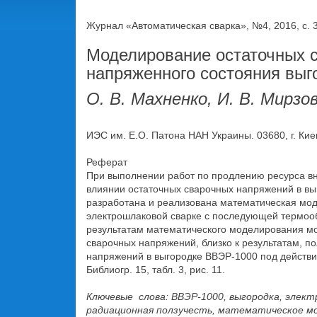
Журнал «Автоматическая сварка», №4, 2016, с. 
Моделирование остаточных с
напряженного состояния выг
О. В. Махненко, И. В. Мирзов
ИЭС им. Е.О. Патона НАН Украины. 03680, г. Киев
Реферат
При выполнении работ по продлению ресурса вн
влиянии остаточных сварочных напряжений в выг
разработана и реализована математическая мо
электрошлаковой сварке с последующей термооб
результатам математического моделирования мож
сварочных напряжений, близко к результатам, п
напряжений в выгородке ВВЭР-1000 под действи
Библиогр. 15, табл. 3, рис. 11.
Ключевые слова: ВВЭР-1000, выгородка, элек
радиационная ползучесть, математическое м