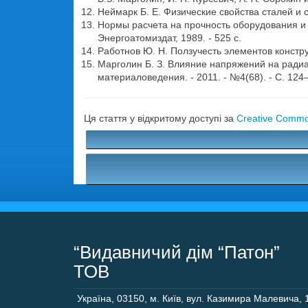
Неймарк Б. Е. Физические свойства сталей и сп
Нормы расчета на прочность оборудования и 
Энергоатомиздат, 1989. - 525 с.
Работнов Ю. Н. Ползучесть элементов конструк
Марголин Б. З. Влияние напряжений на радиац
материаловедения. - 2011. - №4(68). - С. 124
Ця стаття у відкритому доступі за
Creative Common
“Видавничий дім “Патон”
ТОВ
Україна
,
03150
,
м. Київ,
вул. Казимира Малевича, 