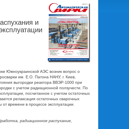
аспухания и
эксплуатации
оке Южноукраинской АЭС возник вопрос о
осварки им. Е.О. Патона НАНУ, г. Киев,
тояния выгородки реактора ВВЭР-1000 при
родки с учетом радиационной ползучести. По
ксплуатации, посчитанное с учетом остаточных
ивается релаксация остаточных сварочных
 от времени в процессе эксплуатации.
работка, радиационное распухание,