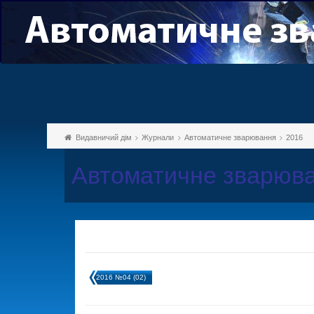
Видавничий дім
Журнали
Автоматичне зварювання
2016
Автоматичне зварюва
2016 №04 (02)