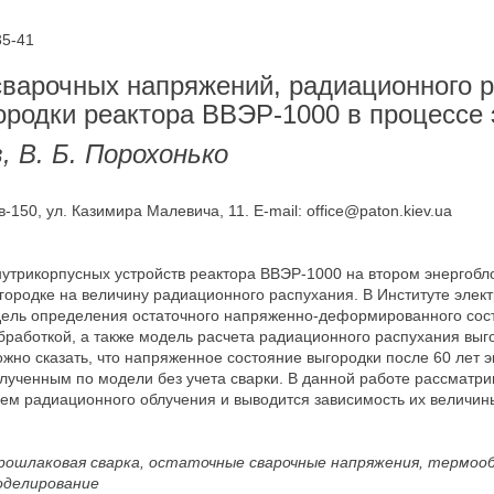
35-41
варочных напряжений, радиационного р
ородки реактора ВВЭР-1000 в процессе 
, В. Б. Порохонько
-150, ул. Казимира Малевича, 11. E-mail: office@paton.kiev.ua
утрикорпусных устройств реактора ВВЭР-1000 на втором энергобл
ородке на величину радиационного распухания. В Институте электр
дель определения остаточного напряженно-деформированного сос
работкой, а также модель расчета радиационного распухания выго
но сказать, что напряженное состояние выгородки после 60 лет э
олученным по модели без учета сварки. В данной работе рассматр
ем радиационного облучения и выводится зависимость их величины
трошлаковая сварка, остаточные сварочные напряжения, термооб
оделирование