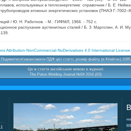
лавов, используемых в теплоэнергетике: справочник / Б. Е. Неймарк.
трубопроводов атомных энергетических установок (ПНАЭ Г-7002–86)
ций / Ю. Н. Работнов. - М.: ГИФМЛ, 1966. - 752 с.
ионное распухание аустенитных сталей / Б. З. Марголин, А. И. Му
–139.
s Attribution-NonCommercial-NoDerivatives 4.0 International License
Подивитися/завантажити ПДФ цієї статті, розмір файлу (в Кбайтах):1095
Ця ж стаття англійською мовою в журналі
The Paton Welding Journal №04 2016 (03)
В
на
М
11