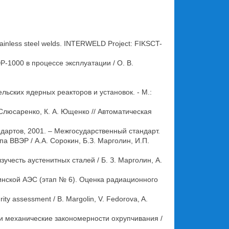
f stainless steel welds. INTERWELD Project: FIKSCT-
1000 в процессе эксплуатации / О. В.
ьских ядерных реакторов и установок. - М.:
-Слюсаренко, К. А. Ющенко // Автоматическая
дартов, 2001. – Межгосударственный стандарт.
а ВВЭР / А.А. Сорокин, Б.З. Марголин, И.П.
честь аустенитных сталей / Б. З. Марголин, А.
нской АЭС (этап № 6). Оценка радиационного
ity assessment / B. Margolin, V. Fedorova, A.
 и механические закономерности охрупчивания /