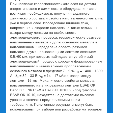
При наплавке коррозионностойкого слоя на детали
энергетического и химического оборудования часто
возникает необходимость получения заданного
химического состава и свойств наплавленного металла
уже в первом слое. Исследовано влияние тока,
напряжения и скорости наплавки, а также величины
зазора между лентами на стабильность
электрошлакового процесса, геометрические размеры
наплавленных валиков и долю основного металла в
наплавленном. Определена область режимов
наплавки двумя нержавеющими лентами сечением
0,5×60 мм, при которых наблюдается устойчивый
электрошлаковый процесс с хорошим формированием
наплавленного и минимальным проплавлением
основного металла в пределах 7…9 %:
I
= 1400…1500
н
A;
U
= 32…33 В; ν
= 14…17 м/час; зазор между
н
н
лентами - 16 мм. Механические свойства металла,
наплавленного на этих режимах лентами ESAB ОK
Band 309LNb ESW и Св-08Х19Н10Г2Б под флюсом
ESAB OK 10.10, находятся на достаточно высоком
уровне и отвечают предъявляемым к ним
требованиям. Полученные результаты могут быть
использованы при выборе или разработке материалов