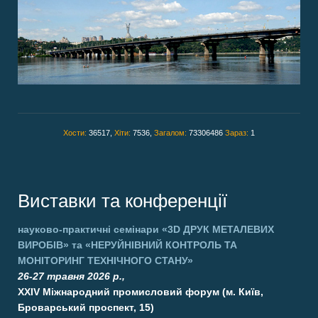
Хости:
36517,
Хіти:
7536,
Загалом:
73306486
Зараз:
1
Виставки та конференції
науково-практичні семінари
«3D ДРУК МЕТАЛЕВИХ
ВИРОБІВ»
та
«НЕРУЙНІВНИЙ КОНТРОЛЬ ТА
МОНІТОРИНГ ТЕХНІЧНОГО СТАНУ»
26-27 травня 2026 р.,
XXIV Міжнародний промисловий форум (м. Київ,
Броварський проспект, 15)