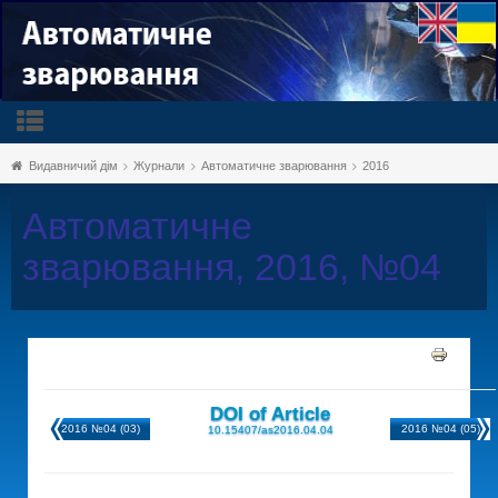
Видавничий дім
Журнали
Автоматичне зварювання
2016
Автоматичне
зварювання, 2016, №04
DOI of Article
2016 №04 (03)
2016 №04 (05)
10.15407/as2016.04.04