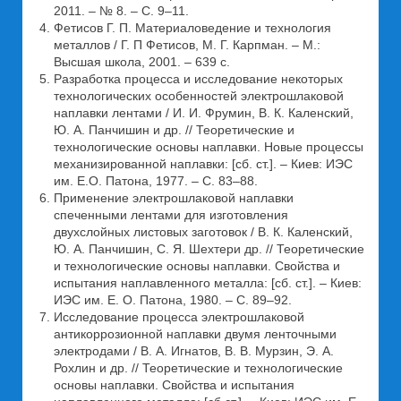
2011. – № 8. – С. 9–11.
Фетисов Г. П. Материаловедение и технология
металлов / Г. П Фетисов, М. Г. Карпман. – М.:
Высшая школа, 2001. – 639 с.
Разработка процесса и исследование некоторых
технологических особенностей электрошлаковой
наплавки лентами / И. И. Фрумин, В. К. Каленский,
Ю. А. Панчишин и др. // Теоретические и
технологические основы наплавки. Новые процессы
механизированной наплавки: [сб. ст.]. – Киев: ИЭС
им. Е.О. Патона, 1977. – С. 83–88.
Применение электрошлаковой наплавки
спеченными лентами для изготовления
двухслойных листовых заготовок / В. К. Каленский,
Ю. А. Панчишин, С. Я. Шехтери др. // Теоретические
и технологические основы наплавки. Свойства и
испытания наплавленного металла: [сб. ст.]. – Киев:
ИЭС им. Е. О. Патона, 1980. – С. 89–92.
Исследование процесса электрошлаковой
антикоррозионной наплавки двумя ленточными
электродами / В. А. Игнатов, В. В. Мурзин, Э. А.
Рохлин и др. // Теоретические и технологические
основы наплавки. Свойства и испытания