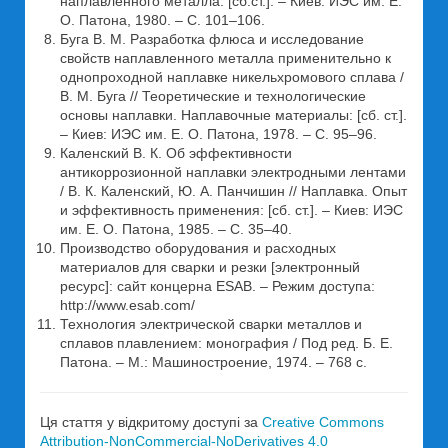
наплавленного металла: [сб.ст.]. – Киев: ИЭС им. Е.
О. Патона, 1980. – С. 101–106.
Буга В. М. Разработка флюса и исследование
свойств наплавленного металла применительно к
однопроходной наплавке никельхромового сплава /
В. М. Буга // Теоретические и технологические
основы наплавки. Наплавочные материалы: [сб. ст.].
– Киев: ИЭС им. Е. О. Патона, 1978. – С. 95–96.
Каленский В. К. Об эффективности
антикоррозионной наплавки электродными лентами
/ В. К. Каленский, Ю. А. Панчишин // Наплавка. Опыт
и эффективность применения: [сб. ст.]. – Киев: ИЭС
им. Е. О. Патона, 1985. – С. 35–40.
Производство оборудования и расходных
материалов для сварки и резки [электронный
ресурс]: сайт концерна ESAB. – Режим доступа:
http://www.esab.com/
Технология электрической сварки металлов и
сплавов плавлением: монография / Под ред. Б. Е.
Патона. – М.: Машиностроение, 1974. – 768 с.
Ця стаття у відкритому доступі за
Creative Commons
Attribution-NonCommercial-NoDerivatives 4.0