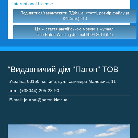
International License
.
Подивитися/завантажити ПДФ цієї статті, розмір файлу (в
Кбайтах):813
Ця ж стаття англійською мовою в журналі
The Paton Welding Journal №04 2016 (04)
“Видавничий дім “Патон” ТОВ
Україна
,
03150
,
м. Київ,
вул. Казимира Малевича, 11
тел.: (+38044) 205-23-90
E-mail: journal@paton.kiev.ua