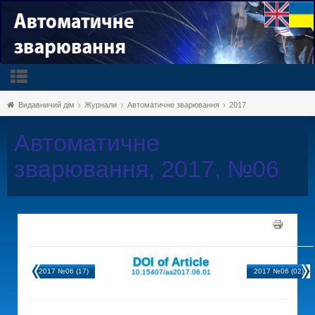
Видавничий дім
Журнали
Автоматичне зварювання
2017
Автоматичне
зварювання, 2017, №06
DOI of Article
2017 №06 (17)
2017 №06 (02)
10.15407/as2017.06.01