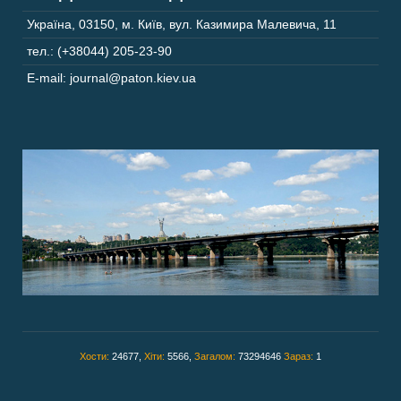
Україна
,
03150
,
м. Київ,
вул. Казимира Малевича, 11
тел.: (+38044) 205-23-90
E-mail: journal@paton.kiev.ua
Хости:
24677,
Хіти:
5566,
Загалом:
73294646
Зараз:
1