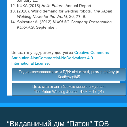
January 21.
KUKA (2015)
Hello Future
. Annual Report.
(2016). World demand for welding robots.
The Japan
Welding News for the World
, 20,
77
, 9.
Spitzauer A. (2012)
KUKA AG Company Presentation.
KUKA AG
, September.
Ця стаття у відкритому доступі за
Creative Commons
Attribution-NonCommercial-NoDerivatives 4.0
International License
.
Подивитися/завантажити ПДФ цієї статті, розмір файлу (в
Кбайтах):845
Ця ж стаття англійською мовою в журналі
The Paton Welding Journal №06 2017 (01)
“Видавничий дім “Патон” ТОВ