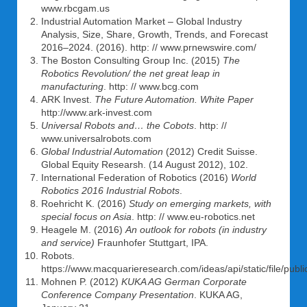
www.rbcgam.us
Industrial Automation Market – Global Industry
Analysis, Size, Share, Growth, Trends, and Forecast
2016–2024. (2016). http: // www.prnewswire.com/
The Boston Consulting Group Inc. (2015)
The
Robotics Revolution/ the net great leap in
manufacturing
. http: // www.bcg.com
ARK Invest.
The Future Automation. White Paper
http://www.ark-invest.com
Universal Robots and… the Cobots
. http: //
www.universalrobots.com
Global Industrial Automation
(2012) Credit Suisse.
Global Equity Researsh. (14 August 2012), 102.
International Federation of Robotics (2016)
World
Robotics 2016 Industrial Robots
.
Roehricht K. (2016)
Study on emerging markets, with
special focus on Asia
. http: // www.eu-robotics.net
Heagele M. (2016)
An outlook for robots (in industry
and service)
Fraunhofer Stuttgart, IPA.
Robots.
https://www.macquarieresearch.com/ideas/api/static/file/pu
Mohnen P. (2012)
KUKA AG German Corporate
Conference Company Presentation
. KUKA AG,