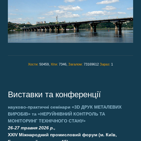
Хости:
50459,
Хіти:
7346,
Загалом:
73169612
Зараз:
1
Виставки та конференції
науково-практичні семінари
«3D ДРУК МЕТАЛЕВИХ
ВИРОБІВ»
та
«НЕРУЙНІВНИЙ КОНТРОЛЬ ТА
МОНІТОРИНГ ТЕХНІЧНОГО СТАНУ»
26-27 травня 2026 р.,
XXIV Міжнародний промисловий форум (м. Київ,