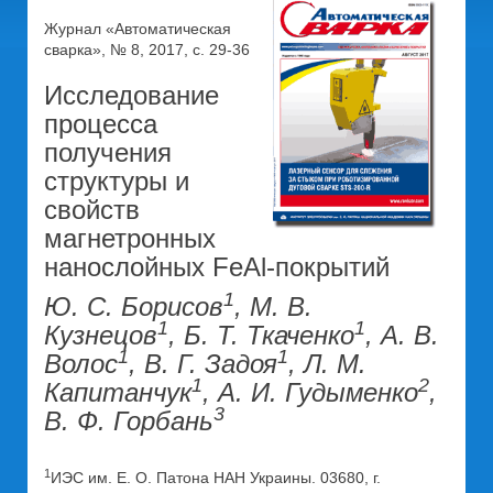
Журнал «Автоматическая
сварка», № 8, 2017, с. 29-36
Исследование
процесса
получения
структуры и
свойств
магнетронных
нанослойных FeAl-покрытий
1
Ю. С. Борисов
, М. В.
1
1
Кузнецов
, Б. Т. Ткаченко
, А. В.
1
1
Волос
, В. Г. Задоя
, Л. М.
1
2
Капитанчук
, А. И. Гудыменко
,
3
В. Ф. Горбань
1
ИЭС им. Е. О. Патона НАН Украины. 03680, г.