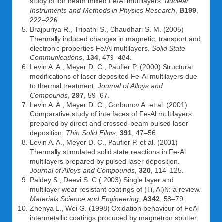
study of ion beam mixed Fe/Al multilayers.
Nuclear
Instruments and Methods in Physics Research
,
B199
,
222–226.
Brajpuriya R., Tripathi S., Chaudhari S. M. (2005)
Thermally induced changes in magnetic, transport and
electronic properties Fe/Al multilayers.
Solid State
Communications
,
134
, 479–484.
Levin A. A., Meyer D. C., Paufler P. (2000) Structural
modifications of laser deposited Fe-Al multilayers due
to thermal treatment.
Journal of Alloys and
Compounds
,
297
, 59–67.
Levin A. A., Meyer D. C., Gorbunov A. et al. (2001)
Comparative study of interfaces of Fe-Al multilayers
prepared by direct and crossed-beam pulsed laser
deposition.
Thin Solid Films
,
391
, 47–56.
Levin A. A., Meyer D. C., Paufler P. et al. (2001)
Thermally stimulated solid state reactions in Fe-Al
multilayers prepared by pulsed laser deposition.
Journal of Alloys and Compounds
,
320
, 114–125.
Paldey S., Deevi S. C.( 2003) Single layer and
multilayer wear resistant coatings of (Ti, Al)N: a review.
Materials Science and Engineering
,
A342
, 58–79.
Zhenya L., Wei G. (1998) Oxidation behaviour of FeAl
intermetallic coatings produced by magnetron sputter