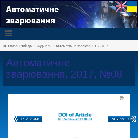
Видавничий дім
Журнали
Автоматичне зварювання
2017
Автоматичне
зварювання, 2017, №08
DOI of Article
2017 №08 (03)
2017 №08 (05)
10.15407/as2017.08.04