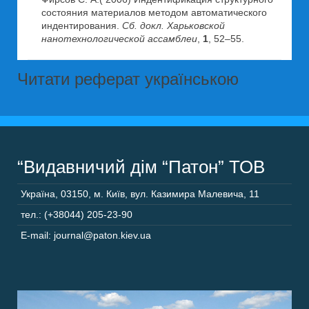
состояния материалов методом автоматического
индентирования.
Сб. докл. Харьковской
нанотехнологической ассамблеи
,
1
, 52–55.
Читати реферат українською
“Видавничий дім “Патон” ТОВ
Україна
,
03150
,
м. Київ,
вул. Казимира Малевича, 11
тел.: (+38044) 205-23-90
E-mail: journal@paton.kiev.ua