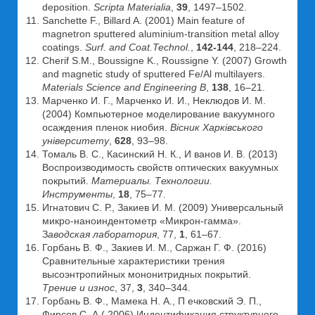
deposition.
Scripta Materialia
,
39
, 1497–1502.
Sanchette F., Billard A. (2001) Main feature of
magnetron sputtered aluminium-transition metal alloy
coatings.
Surf. and Coat.Technol.
,
142-144
, 218–224.
Cherif S.M., Boussigne K., Roussigne Y. (2007) Growth
and magnetic study of sputtered Fe/Al multilayers.
Materials Science and Engineering B
,
138
, 16–21.
Марченко И. Г., Марченко И. И., Неклюдов И. М.
(2004) Компьютерное моделирование вакуумного
осаждения пленок ниобия.
Вісник Харківського
університету
,
628
, 93–98.
Томаль В. С., Касинский Н. К., И ванов И. В. (2013)
Воспроизводимость свойств оптических вакуумных
покрытий.
Материалы. Технологии.
Инструменты
,
18
, 75–77.
Игнатович С. Р., Закиев И. М. (2009) Универсальный
микро-наноиндентометр «Микрон-гамма».
З
аводская лаборатория
, 77,
1
, 61–67.
Горбань В. Ф., Закиев И. М., Саржан Г. Ф. (2016)
Сравнительные характеристики трения
высоэнтропийных мононитридных покрытий.
Трение и износ
, 37,
3
, 340–344.
Горбань В. Ф., Мамека Н. А., П ечковский Э. П.,
Фирсов С. А.( 2006) Индентификация структурного