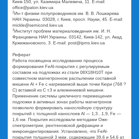
Киев-150, ул. Казимира Малевича, 11. E-mail:
office@paton.kiev.ua
2
Ин-т физики полупроводников им. В. В. Лошкарева
НАН Украины. 03028, г. Киев, просп. Науки, 45. E-mail:
mickle@semicond.kiev.ua
3
Институт проблем материаловедения им. И. Н.
Францевича НАН Украины. 03142, Киев-142, ул. Акад.
Кржижановского, 3. E-mail: post@ipms.kiev.ua
Реферат
Работа посвящена исследованию процесса
формирования FeAl-покрытия с регулируемым
составом на подложках из стали 08Х18Н10Т при
совместном магнетронном распылении составной
мишени Al + Fe с нагреваемой выше точки Кюри (768 ?
С) вставкой из С т.3 и алюминиевой мишени.
Применение системы цикличного перемещения
подложки в активных зонах работы магнетронов
позволило формировать нанослойную структуру
покрытий с толщиной нанослоев Al — 1,3...1,9, Fe —
1,6 нм. Покрытия исследовали методами Оже-
спектрометрии, рентгеновской дифракции и
микроиндентирования. Установлено, что FeAl-
покрытия толщиной 3 мкм, содержащие 39,6 и 54,6 ат.