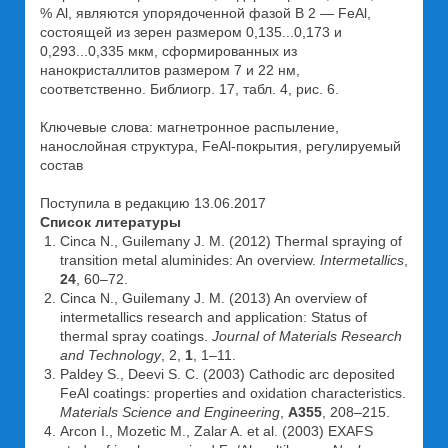
% Al, являются упорядоченной фазой В 2 — FeAl,
состоящей из зерен размером 0,135...0,173 и
0,293...0,335 мкм, сформированных из
нанокристаллитов размером 7 и 22 нм,
соответственно. Библиогр. 17, табл. 4, рис. 6.
Ключевые слова: магнетронное распыление,
нанослойная структура, FeAl-покрытия, регулируемый
состав
Поступила в редакцию 13.06.2017
Список литературы
Cinca N., Guilemany J. M. (2012) Thermal spraying of
transition metal aluminides: An overview.
Intermetallics
,
24
, 60–72.
Cinca N., Guilemany J. M. (2013) An overview of
intermetallics research and application: Status of
thermal spray coatings.
Journal of Materials Research
and Technology
, 2,
1
, 1–11.
Paldey S., Deevi S. C. (2003) Cathodic arc deposited
FeAl coatings: properties and oxidation characteristics.
Materials Science and Engineering
,
A355
, 208–215.
Arcon I., Mozetic M., Zalar A. et al. (2003) EXAFS