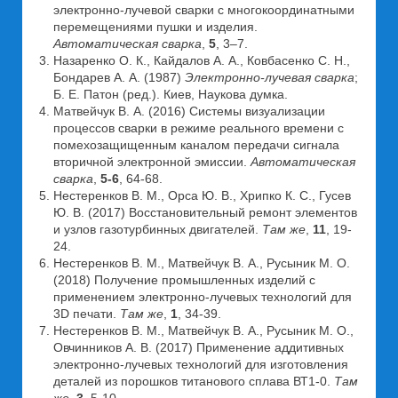
электронно-лучевой сварки с многокоординатными
перемещениями пушки и изделия.
Автоматическая сварка
,
5
, 3–7.
Назаренко О. К., Кайдалов А. А., Ковбасенко С. Н.,
Бондарев А. А. (1987)
Электронно-лучевая сварка
;
Б. Е. Патон (ред.). Киев, Наукова думка.
Матвейчук В. А. (2016) Системы визуализации
процессов сварки в режиме реального времени с
помехозащищенным каналом передачи сигнала
вторичной электронной эмиссии.
Автоматическая
сварка
,
5-6
, 64-68.
Нестеренков В. М., Орса Ю. В., Хрипко К. С., Гусев
Ю. В. (2017) Восстановительный ремонт элементов
и узлов газотурбинных двигателей.
Там же
,
11
, 19-
24.
Нестеренков В. М., Матвейчук В. А., Русыник М. О.
(2018) Получение промышленных изделий с
применением электронно-лучевых технологий для
3D печати.
Там же
,
1
, 34-39.
Нестеренков В. М., Матвейчук В. А., Русыник М. О.,
Овчинников А. В. (2017) Применение аддитивных
электронно-лучевых технологий для изготовления
деталей из порошков титанового сплава ВТ1-0.
Там