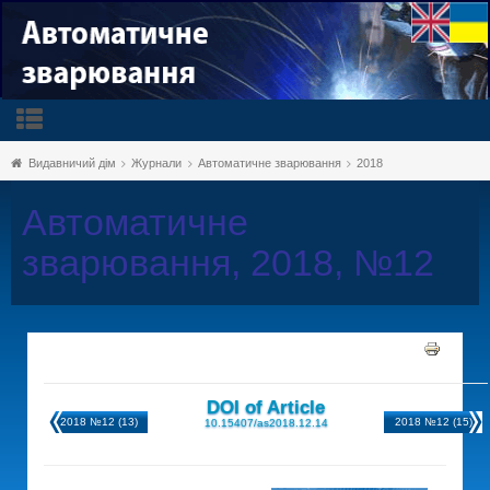
Видавничий дім
Журнали
Автоматичне зварювання
2018
Автоматичне
зварювання, 2018, №12
DOI of Article
2018 №12 (13)
2018 №12 (15)
10.15407/as2018.12.14