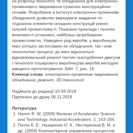
на розробці технології та обладнання для електронно-
променевого зварювання сучасних конструкційних
сплавів. Розроблене в Інституті електронно-променеве
обладнання дозволяє вирішувати завдання по
з’єднанню елементів складних конструкцій різних
галузей промисловості. Показано приклади і технічні
можливості установок, найбільш затребуваних
промисловістю. Наведено ряд виробів, у виробництві
яких успішно застосовано як обладнання, так і нові
технологічні процеси, до яких відноситься
відновлювальний ремонт частин газотурбінних двигунів
і технології пошарового виробництва виробів методом
швидкого прототипування. Бібл. 7, рис. 15.
Ключові слова
: електронно-променеве зварювання,
обладнання, ремонт, 3D технології
Надійшла до редакції 10.09.2018
Підписано до друку 06.11.2018
Литература
Hamm R. W. (2008) Reviews of Accelerator Science
and Technology.
Industrial Accelerators
, 1, 163-184.
Патон Б. Е., Назаренко О. К., Нестеренков В. М. и
др. (2004) Компьютерное управление процессом