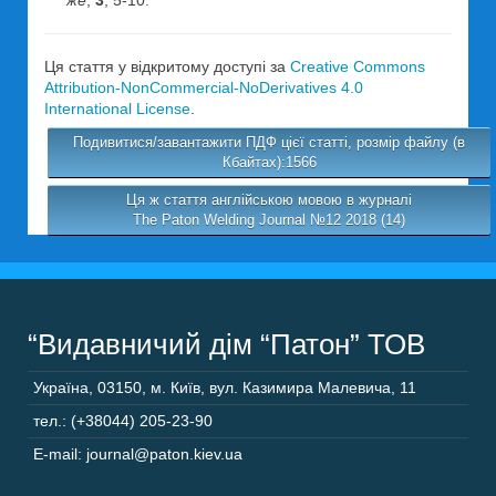
же
,
3
, 5-10.
Ця стаття у відкритому доступі за
Creative Commons
Attribution-NonCommercial-NoDerivatives 4.0
International License
.
Подивитися/завантажити ПДФ цієї статті, розмір файлу (в
Кбайтах):1566
Ця ж стаття англійською мовою в журналі
The Paton Welding Journal №12 2018 (14)
“Видавничий дім “Патон” ТОВ
Україна
,
03150
,
м. Київ,
вул. Казимира Малевича, 11
тел.: (+38044) 205-23-90
E-mail: journal@paton.kiev.ua