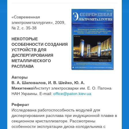
«Современная
электрометаллургия», 2009,
№ 2, с. 35-38
НЕКОТОРЫЕ
ОСОБЕННОСТИ СОЗДАНИЯ
УСТРОЙСТВ ДЛЯ
ДИСПЕРГИРОВАНИЯ
МЕТАЛЛИЧЕСКОГО
РАСПЛАВА
Авторы
В. А. Шаповалов, И. В. Шейко, Ю. А.
Микитенко
Институт электросварки им. Е. О. Патона
НАН Украины. E-mail:
office@paton.kiev.ua
Реферат
Исследована работоспособность модулей для
диспергирования расплава при индукционной плавке в
секционном кристаллизаторе. Рассмотрены
особенности эксплуатации диска-холодильника с