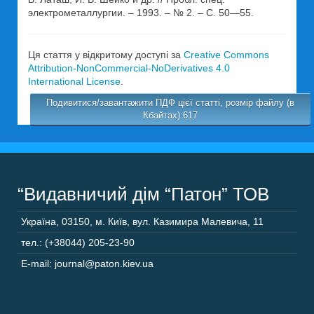
электрометаллургии. – 1993. – № 2. – С. 50—55.
Ця стаття у відкритому доступі за
Creative Commons
Attribution-NonCommercial-NoDerivatives 4.0
International License
.
Подивитися/завантажити ПДФ цієї статті, розмір файлу (в
Кбайтах):617
“Видавничий дім “Патон” ТОВ
Україна
,
03150
,
м. Київ,
вул. Казимира Малевича, 11
тел.: (+38044) 205-23-90
E-mail: journal@paton.kiev.ua