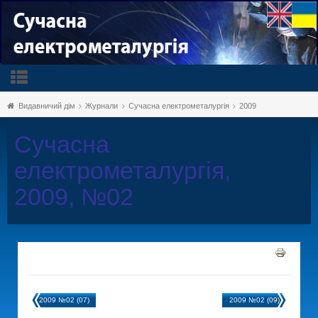
Видавничий дім
Журнали
Сучасна електрометалургія
2009
Сучасна
електрометалургія,
2009, №02
2009 №02 (07)
2009 №02 (09)