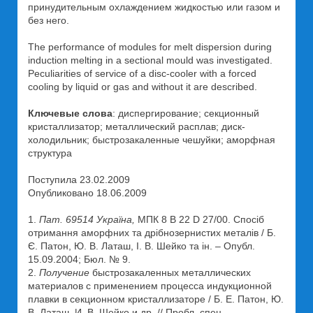
принудительным охлаждением жидкостью или газом и
без него.
The performance of modules for melt dispersion during
induction melting in a sectional mould was investigated.
Peculiarities of service of a disc-cooler with a forced
cooling by liquid or gas and without it are described.
Ключевые слова
: диспергирование; секционный
кристаллизатор; металлический расплав; диск-
холодильник; быстрозакаленные чешуйки; аморфная
структура
Поступила 23.02.2009
Опубликовано 18.06.2009
1.
Пат. 69514 Україна,
МПК 8 В 22 D 27/00. Спосіб
отримання аморфних та дрібнозернистих металів / Б.
Є. Патон, Ю. В. Латаш, І. В. Шейко та ін. – Опубл.
15.09.2004; Бюл. № 9.
2.
Получение
быстрозакаленных металлических
материалов с применением процесса индукционной
плавки в секционном кристаллизаторе / Б. Е. Патон, Ю.
В. Латаш, И. В. Шейко и др. // Пробл. спец.