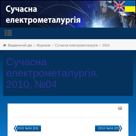
Видавничий дім
Журнали
Сучасна електрометалургія
2010
Сучасна
електрометалургія,
2010, №04
2010 №04 (03)
2010 №04 (05)