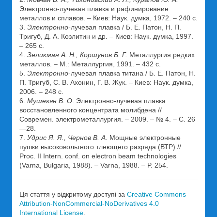
Электронно-лучевая плавка и рафинирование
металлов и сплавов. – Киев: Наук. думка, 1972. – 240 с.
3.
Электронно-
лучевая плавка / Б. Е. Патон, Н. П.
Тригуб, Д. А. Козлитин и др. – Киев: Наук. думка, 1997.
– 265 с.
4.
Зеликман А. Н., Коршунов Б. Г.
Металлургия редких
металлов. – М.: Металлургия, 1991. – 432 с.
5.
Электронно
-лучевая плавка титана / Б. Е. Патон, Н.
П. Тригуб, С. В. Ахонин, Г. В. Жук. – Киев: Наук. думка,
2006. – 248 с.
6.
Мушегян В. О
. Электронно-лучевая плавка
восстановленного концентрата молибдена //
Современ. электрометаллургия. – 2009. – № 4. – С. 26
—28.
7.
Удрис Я. Я., Чернов В. А.
Мощные электронные
пушки высоковольтного тлеющего разряда (ВТР) //
Proc. II Intern. conf. on electron beam technologies
(Varna, Bulgaria, 1988). – Varna, 1988. – P. 254.
Ця стаття у відкритому доступі за
Creative Commons
Attribution-NonCommercial-NoDerivatives 4.0
International License
.