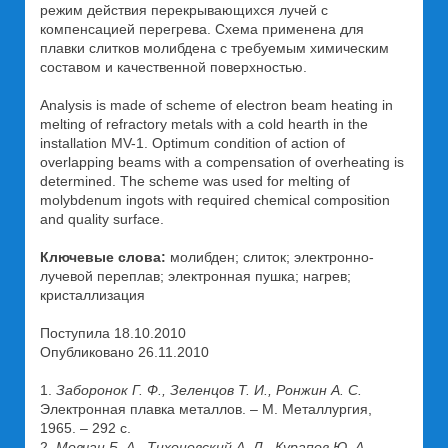
режим действия перекрывающихся лучей с
компенсацией перегрева. Схема применена для
плавки слитков молибдена с требуемым химическим
составом и качественной поверхностью.
Analysis is made of scheme of electron beam heating in
melting of refractory metals with a cold hearth in the
installation MV-1. Optimum condition of action of
overlapping beams with a compensation of overheating is
determined. The scheme was used for melting of
molybdenum ingots with required chemical composition
and quality surface.
Ключевые слова:
молибден; слиток; электронно-
лучевой переплав; электронная пушка; нагрев;
кристаллизация
Поступила 18.10.2010
Опубликовано 26.11.2010
1.
Заборонок Г. Ф., Зеленцов Т. И., Ронжин А. С.
Электронная плавка металлов. – М. Металлургия,
1965. – 292 с.
2.
Мовчан Б. А., Тихоновский А. Л., Курапов Ю. А.