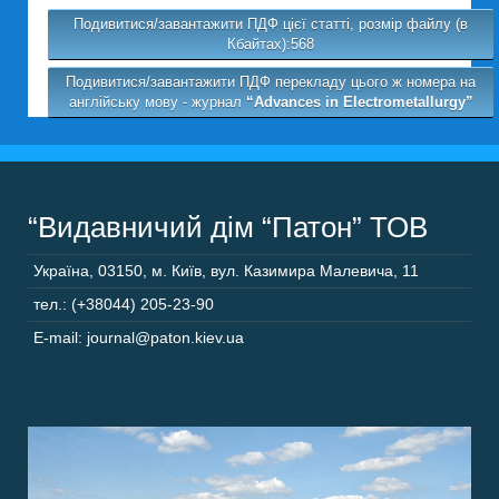
Подивитися/завантажити ПДФ цієї статті, розмір файлу (в
Кбайтах):568
Подивитися/завантажити ПДФ перекладу цього ж номера на
англійську мову - журнал
“Advances in Electrometallurgy”
“Видавничий дім “Патон” ТОВ
Україна
,
03150
,
м. Київ,
вул. Казимира Малевича, 11
тел.: (+38044) 205-23-90
E-mail: journal@paton.kiev.ua