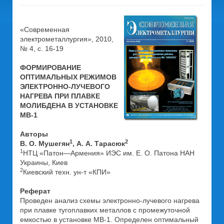
«Современная
электрометаллургия», 2010,
№ 4, с. 16-19
ФОРМИРОВАНИЕ
ОПТИМАЛЬНЫХ РЕЖИМОВ
ЭЛЕКТРОННО-ЛУЧЕВОГО
НАГРЕВА ПРИ ПЛАВКЕ
МОЛИБДЕНА В УСТАНОВКЕ
МВ-1
Авторы
1
2
В. О. Мушегян
, А. А. Тарасюк
1
НТЦ «Патон—Армения» ИЭС им. Е. О. Патона НАН
Украины, Киев
2
Киевский техн. ун-т «КПИ»
Реферат
Проведен анализ схемы электронно-лучевого нагрева
при плавке тугоплавких металлов с промежуточной
емкостью в установке МВ-1. Определен оптимальный