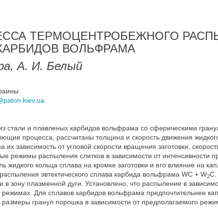
ЦЕССА ТЕРМОЦЕНТРОБЕЖНОГО РАСП
КАРБИДОВ ВОЛЬФРАМА
ра, А. И. Белый
краины
@paton.kiev.ua
из стали и плавленых карбидов вольфрама со сферическими гран
ющие процесса, рассчитаны толщина и скорость движения жидког
 их зависимость от угловой скорости вращения заготовки, скорости
е режимы распыления слитков в зависимости от интенсивности п
ь жидкого кольца сплава на кромке заготовки и его влияние на ка
распыления эвтектического сплава карбида вольфрама WC + W
C.
2
и в зону плазменной дуги. Установлено, что распыление в зависим
м режимах. Для сплавов карбидов вольфрама предпочтительнее к
змеры гранул порошка в зависимости от предполагаемого режима р