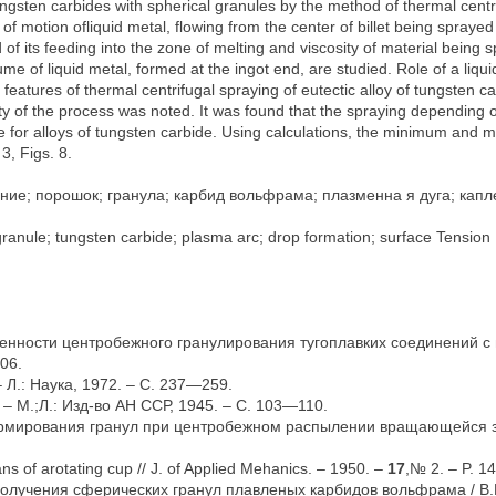
ngsten carbides with spherical granules by the method of thermal cent
 motion ofliquid metal, flowing from the center of billet being sprayed i
 of its feeding into the zone of melting and viscosity of material being
 of liquid metal, formed at the ingot end, are studied. Role of a liquid r
features of thermal centrifugal spraying of eutectic alloy of tungsten 
ity of the process was noted. It was found that the spraying depending 
le for alloys of tungsten carbide. Using calculations, the minimum an
3, Figs. 8.
ие; порошок; гранула; карбид вольфрама; плазменна я дуга; кап
granule; tungsten carbide; plasma arc; drop formation; surface Tension
енности центробежного гранулирования тугоплавких соединений с
06.
 Л.: Наука, 1972. – С. 237—259.
 – М.;Л.: Изд-во АН ССР, 1945. – С. 103—110.
рмирования гранул при центробежном распылении вращающейся заг
ans of arotating cup // J. of Applied Mehanics. – 1950. –
17
,№ 2. – P. 
лучения сферических гранул плавленых карбидов вольфрама / В.И