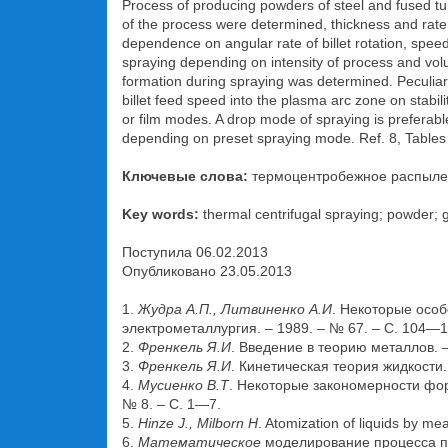
Process of producing powders of steel and fused tu
of the process were determined, thickness and rate of
dependence on angular rate of billet rotation, speed
spraying depending on intensity of process and volume
formation during spraying was determined. Peculiar 
billet feed speed into the plasma arc zone on stabil
or film modes. A drop mode of spraying is preferab
depending on preset spraying mode. Ref. 8, Tables 
Ключевые слова:
термоцентробежное распылен
Key words:
thermal centrifugal spraying; powder; 
Поступила 06.02.2013
Опубликовано 23.05.2013
1.
Жудра А.П., Литвиненко А.И
. Некоторые особ
электрометаллургия. – 1989. – № 67. – С. 104—1
2.
Френкель Я.И
. Введение в теорию металлов. –
3.
Френкель Я.И
. Кинетическая теория жидкости.
4.
Мусиенко В.Т
. Некоторые закономерности фо
№ 8. – С. 1—7.
5.
Hinze J., Milborn H
. Atomization of liquids by me
6.
Математическое
моделирование процесса по