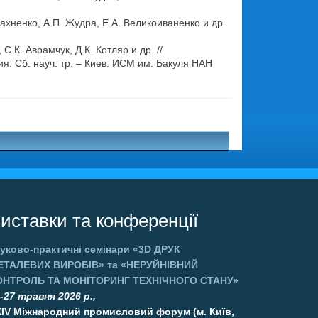
хненко, А.П. Жудра, Е.А. Великоиваненко и др.
К. Аврамчук, Д.К. Котляр и др. //
 Сб. науч. тр. – Киев: ИСМ им. Бакуля НАН
.
иставки та конференції
уково-практичні семінари
«3D ДРУК
ЕТАЛЕВИХ ВИРОБІВ»
та
«НЕРУЙНІВНИЙ
ОНТРОЛЬ ТА МОНІТОРИНГ ТЕХНІЧНОГО СТАНУ»
-27 травня 2026 р.,
XIV Міжнародний промисловий форум (м. Київ,