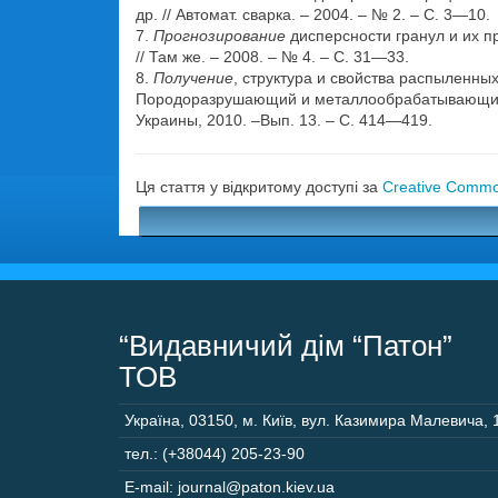
др. // Автомат. сварка. – 2004. – № 2. – С. 3—10.
7.
Прогнозирование
дисперсности гранул и их п
// Там же. – 2008. – № 4. – С. 31—33.
8.
Получение
, структура и свойства распыленных
Породоразрушающий и металлообрабатывающий ин
Украины, 2010. –Вып. 13. – С. 414—419.
Ця стаття у відкритому доступі за
Creative Common
“Видавничий дім “Патон”
ТОВ
Україна
,
03150
,
м. Київ,
вул. Казимира Малевича, 
тел.: (+38044) 205-23-90
E-mail: journal@paton.kiev.ua