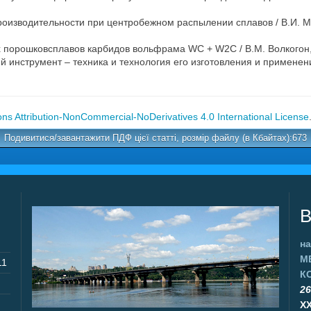
роизводительности при центробежном распылении сплавов / В.И. Ма
 порошковсплавов карбидов вольфрама WC + W2C / В.М. Волкогон, С.
струмент – техника и технология его изготовления и применения:
s Attribution-NonCommercial-NoDerivatives 4.0 International License
Подивитися/завантажити ПДФ цієї статті, розмір файлу (в Кбайтах):673
В
на
М
11
К
26
X