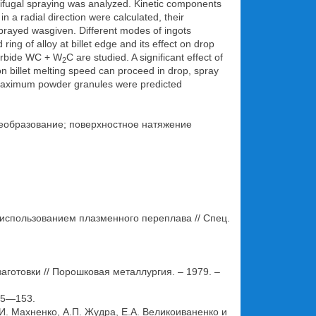
rifugal spraying was analyzed. Kinetic components
n a radial direction were calculated, their
 sprayed wasgiven. Different modes of ingots
ing of alloy at billet edge and its effect on drop
carbide WC + W
C are studied. A significant effect of
2
on billet melting speed can proceed in drop, spray
d maximum powder granules were predicted
леобразование; поверхностное натяжение
 использованием плазменного переплава // Спец.
отовки // Порошковая металлургия. – 1979. –
145—153.
. Махненко, А.П. Жудра, Е.А. Великоиваненко и