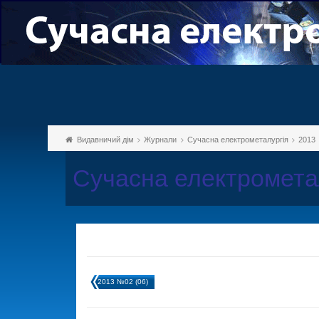
Видавничий дім
Журнали
Сучасна електрометалургія
2013
Сучасна електромета
2013 №02 (06)