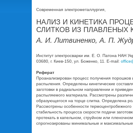
Современная электрометаллургия,
НАЛИЗ И КИНЕТИКА ПРО
СЛИТКОВ ИЗ ПЛАВЛЕНЫХ 
А. И. Литвиненко, А. П. Жуд
Институт электросварки им. Е. О. Патона НАН У
03680, г. Киев-150, ул. Боженко, 11. E-mail:
office
Реферат
Проанализирован процесс получения порошков 
распыления. Определены кинетические составля
заготовки в радиальном направлении и приведена
распыляемого материала. Рассмотрены различны
образующегося на торце слитка. Определена рол
Рассмотрены особенности термоцентробежного 
стабильность процесса скорости подачи заготовк
протекать в капельном, струйном или пленочно
спрогнозированы минимальные и максимальные ра