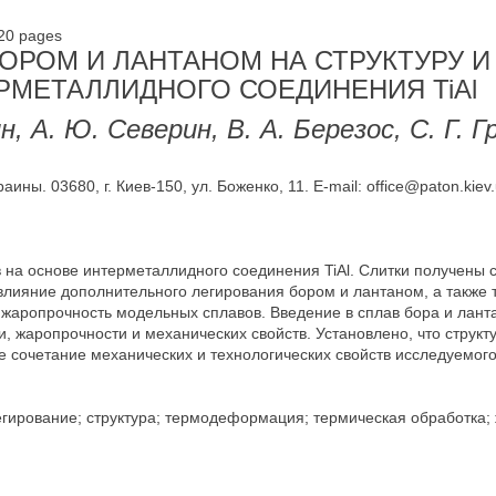
-20 pages
ОРОМ И ЛАНТАНОМ НА СТРУКТУРУ И
РМЕТАЛЛИДНОГО СОЕДИНЕНИЯ TiAl
ин, А. Ю. Северин, В. А. Березос, С. Г. 
ины. 03680, г. Киев-150, ул. Боженко, 11. E-mail: office@paton.kiev
 на основе интерметаллидного соединения TiAl. Слитки получены 
лияние дополнительного легирования бором и лантаном, а также
 жаропрочность модельных сплавов. Введение в сплав бора и лант
, жаропрочности и механических свойств. Установлено, что струк
сочетание механических и технологических свойств исследуемого сп
гирование; структура; термодеформация; термическая обработка;