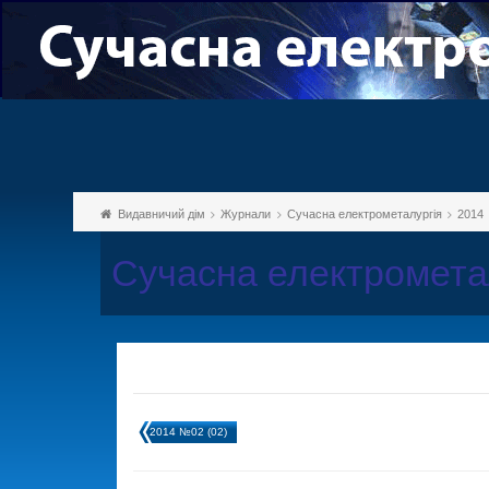
Видавничий дім
Журнали
Сучасна електрометалургія
2014
Сучасна електромета
2014 №02 (02)