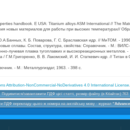
operties handbook. Е USA: Titanium alloys ASM International // The Mate
ния новых материалов для работы при высоких температурах// Обра
.А.Банных, К. Б. Поварова, Г. С. Браславская идр. // МиТОМ. - 1996.
ановые сплавы. Состав, структура, свойства: Справочник. - М.: ВИЛС
ронно-лучевая плавка тугоплавких и высокореакционных металлов. - К
Г.М.Григоренко, В. В. Лакомский, И. И. Статкевич идр. // Титан в С
чник. - М.: Металлургиздат, 1963. - 398 с.
s Attribution-NonCommercial-NoDerivatives 4.0 International License
Подивитися/завантажити ПДФ цієї статті, розмір файлу (в Кбайтах):763
и ПДФ перекладу цього ж номера на англійську мову - журнал
“Advances