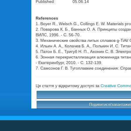
Published: 05.06.14
References
1. Boyer R., Welsch G., Collings E. W. Materials pr
2. Поварова К. Б., Банных О. А. Принципы созда
ВИЛС, 1996. - С. 56-70.
3. Механические свойства литых сплавов g-TiAl/ О
4. Ильин А. А., Колачев Б. А., Полькин И. С. Тит
5. Патон Б. Е., Тригуб Н. П., Ахонин С. В. Элект
6. Зонная перекристаллизация алюминида титана / 
- Екатеринбург, 2010. - С. 132-139.
7. Самсонов Г. В. Тугоплавкие соединения: Справо
Ця стаття у відкритому доступі за
Creative Common
Подивитися/завантажит