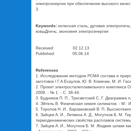
электроэнергии при обеспечении высокого качес
3.
Keywords:
колесная сталь; дуговая электропеч
ковшДпечь; экономия электроэнергии
Received: 02.12.13
Published: 05.06.14
References
1. Исследование методом РСМА состава и прир
заготовок / Г.А.Есаулов, Ю. В. Климчик, М. И. Гаси
2. Проект электросталеплавильного комплекса ОО
2008. - № 1. - С. 38-44.
3. Будников П. П., Тресветский С. Г. Диаграмма 
4. Эйтель В. Физическая химия силикатов. - М.: И
5. Торопов Н. И., Барзаковский В. П. Высокотемп
6. Зайцев А. И., Литвина А. Д., Могутнов Б. М.
термодинамических свойства расплавов системы C
7. Зайцев А. И., Могутнов Б. М. Жидкие шлаки 