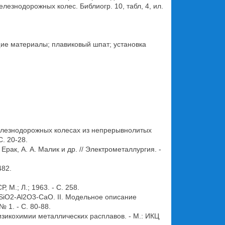
езнодорожных колес. Библиогр. 10, табл, 4, ил.
ие материалы; плавиковый шпат; установка
елезнодорожных колесах из непрерывнолитых
С. 20-28.
рак, А. А. Малик и др. // Электрометаллургия. -
482.
 М.; Л.; 1963. - С. 258.
-SiO2-Al2O3-CaO. II. Модельное описание
 1. - С. 80-88.
изикохимии металлических расплавов. - М.: ИКЦ