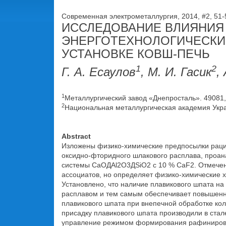
Современная электрометаллургия, 2014, #2, 51
ИССЛЕДОВАНИЕ ВЛИЯНИЯ
ЭНЕРГОТЕХНОЛОГИЧЕСКИЕ
УСТАНОВКЕ КОВШ-ПЕЧЬ
1
2
Г. А. Есаулов
, М. И. Гасик
,
1
Металлургический завод «Днепросталь». 49081, г.
2
Национальная металлургическая академия Украин
Abstract
Изложены физико-химические предпосылки рац
оксидно-фторидного шлакового расплава, проа
системы CaОДAl2O3ДSiO2 с 10 % CaF2. Отмечено
ассоциатов, но определяет физико-химические 
Установлено, что наличие плавикового шпата н
расплавом и тем самым обеспечивает повышен
плавикового шпата при внепечной обработке кол
присадку плавикового шпата производили в ста
управление режимом формирования рафинировочн