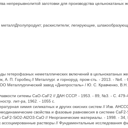
тва непрерывнолитой заготовки для производства цельнокатаных жел
ь; металлДполупродукт; раскислители; легирующие, шлакообразующ
оды гетерофазных неметаллических включений в цельнокатаных ж
к, А. П. Горобец // Металлург. и горноруд. пром-сть. - 2013. - №4. - 
О Металлургический завод «Днепросталь» / Ю. С. Кравченко, В.Н. Е
плавкости ситемы CaO-CaF2 // ДАН СССР. - 1953. - 89, №3. - С. 479-
ностр. лит-ра, 1962. - 1055 с.
ературная химия силикатных и других окисних систем // Изв. АНСССР,
 Термодинамические свойства и фазовые равновесия в системе CaF2
aF2-SiO2-Al2O3-CaO // Неорганические материалы. - 1998. - 34, №
как ассоциированные растворы // Фундаментальные исследования ф