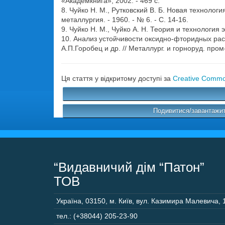
«Академкнига», 2002. - 469 с.
8. Чуйко Н. М., Рутковский В. Б. Новая технол
металлургия. - 1960. - № 6. - С. 14-16.
9. Чуйко Н. М., Чуйко А. Н. Теория и технология э
10. Анализ устойчивости оксидно-фторидных рас
А.П.Горобец и др. // Металлург. и горноруд. пром-с
Ця стаття у відкритому доступі за
Creative Common
Подивитися/завантажит
“Видавничий дім “Патон”
ТОВ
Україна
,
03150
,
м. Київ,
вул. Казимира Малевича, 
тел.: (+38044) 205-23-90