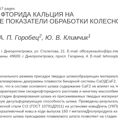
-57 pages
 ФТОРИДА КАЛЬЦИЯ НА
 ПОКАЗАТЕЛИ ОБРАБОТКИ КОЛЕСН
2
1
 А. П. Горобец
, Ю. В. Климчик
 Днепропетровск, ул. Столетова, 21. E-mail: officeyesaulov@ips.inte
ы. 49600, г. Днепропетровск, просп. Гагарина, 4. E-mail: tehnosp
ионального режима присадок твердых шлакообразующих материал
нализированы диаграммы плавкости бинарной системы CaOДCaF2,
, что в составе основного шлака содержание СаF2 не влияет на 
характеристики оксиднофторидного расплава и кинетику массообм
а стадии формирования шлака из присаживаемых твердых материа
ную десульфурирующую способность шлака. Приведены результа
есной стали Ст2 (ГОСТ 10791Д2011) на установке ковшДпечь (УКП)
леразливочный ковш в ходе выпуска 160 т металлаДполупродукта и
ого шлака присадками плавикового шпата позволяет на стадии УК