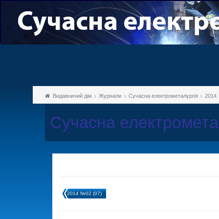
Видавничий дім
Журнали
Сучасна електрометалургія
2014
Сучасна електромета
2014 №02 (07)