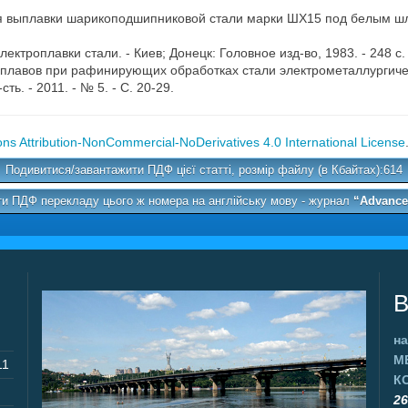
огия выплавки шарикоподшипниковой стали марки ШХ15 под белым шла
лектроплавки стали. - Киев; Донецк: Головное изд-во, 1983. - 248 с.
плавов при рафинирующих обработках стали электрометаллургическ
ть. - 2011. - № 5. - С. 20-29.
s Attribution-NonCommercial-NoDerivatives 4.0 International License
Подивитися/завантажити ПДФ цієї статті, розмір файлу (в Кбайтах):614
и ПДФ перекладу цього ж номера на англійську мову - журнал
“Advances
В
на
М
11
К
26