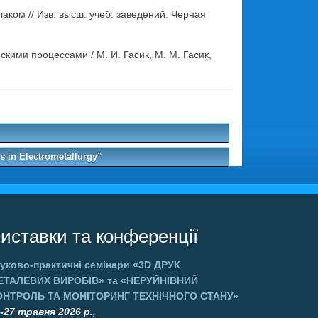
ком // Изв. высш. учеб. заведений. Черная
ими процессами / М. И. Гасик, М. М. Гасик,
.
 in Electrometallurgy”
иставки та конференції
уково-практичні семінари
«3D ДРУК
ЕТАЛЕВИХ ВИРОБІВ»
та
«НЕРУЙНІВНИЙ
ОНТРОЛЬ ТА МОНІТОРИНГ ТЕХНІЧНОГО СТАНУ»
-27 травня 2026 р.,