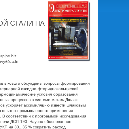
ОЙ СТАЛИ НА
rpipe.biz
lavy@ua.fm
ов в ковш и обсуждены вопросы формирования
 тернарной оксидно-фториднокальциевой
термодинамические условия образования
енных процессов в системе металлДшлак.
лов ускоряет ассимиляцию извести шлаковым
ты опытно-промышленного применения
. В соответствии с программой исследования
з печи ДСП-190. Научно обоснованное
П на 30...35 % сократить расход