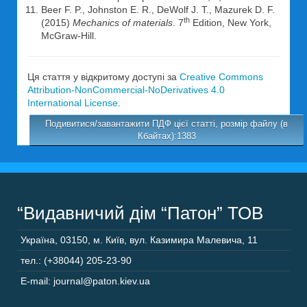
Beer F. P., Johnston E. R., DeWolf J. T., Mazurek D. F.
th
(2015)
Mechanics of materials
. 7
Edition, New York,
McGraw-Hill.
Ця стаття у відкритому доступі за
Creative Commons
Attribution-NonCommercial-NoDerivatives 4.0
International License
.
Подивитися/завантажити ПДФ цієї статті, розмір файлу (в
Кбайтах):1383
“Видавничий дім “Патон” ТОВ
Україна
,
03150
,
м. Київ,
вул. Казимира Малевича, 11
тел.: (+38044) 205-23-90
E-mail: journal@paton.kiev.ua