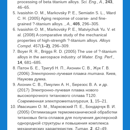
processing of beta titanium alloys.
Sci. Eng., A.
,
243
,
46–65.
Ivasishin O. M., Markovsky P. E., Semiatin S. L., Ward
C. H. (2005) Aging response of coarse- and fine-
grained ?-titanium alloys.
, A.
,
405
, 296–305.
Ivasishin O. M., Markovsky P. E., Matviychuk Yu. V. et
al. (2008) A comparative study of the mechanical
properties of high-strength ?-titanium alloys.
Alloys
Compd
. 457(
1–2)
, 296–309.
Boyer R. R., Briggs R. D. (2005) The use of ?-titanium
alloys in the aerospace industry.
of Mater. Eng. Perf
.,
14
, 681–685.
Патон Б. Е., Тригуб Н. П., Ахонин С. В., Жук Г. В.
(2006)
Электронно-лучевая плавка титана
. Киев,
Наукова думка.
Ахонин С. В., Пикулин А. Н., Березос В. А. и др.
(2017) Электронно-лучевая плавка нового
высокопрочного титанового сплава Т120.
Современная электрометаллургия
,
1
, 15–21.
Ивасишин О. М., Марковский П. Е., Бондарчук В. И.
(2005) Оптимизация термомеханической обработки
титановых бета-сплавов для получения дисперсной
однородной структуры и повышения комплекса
механических характеристик.
Титан
,
2
, 42–49.