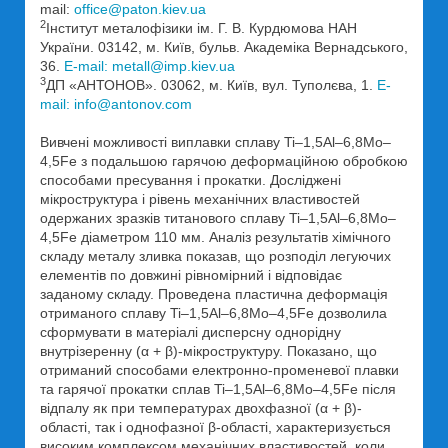
mail:
office@paton.kiev.ua
2
Інститут металофізики ім. Г. В. Курдюмова НАН
України. 03142, м. Київ, бульв. Академіка Вернадського,
36.
E-mail: metall@imp.kiev.ua
3
ДП «АНТОНОВ». 03062, м. Київ, вул. Туполєва, 1.
E-
mail: info@antonov.com
Вивчені можливості виплавки сплаву Ti–1,5Al–6,8Mo–
4,5Fe з подальшою гарячою деформаційною обробкою
способами пресування і прокатки. Досліджені
мікроструктура і рівень механічних властивостей
одержаних зразків титанового сплаву Ti–1,5Al–6,8Mo–
4,5Fe діаметром 110 мм. Аналіз результатів хімічного
складу металу зливка показав, що розподіл легуючих
елементів по довжині рівномірний і відповідає
заданому складу. Проведена пластична деформація
отриманого сплаву Ti–1,5Al–6,8Mo–4,5Fe дозволила
сформувати в матеріалі дисперсну однорідну
внутрізеренну (α + β)-мікроструктуру. Показано, що
отриманий способами електронно-променевої плавки
та гарячої прокатки сплав Ti–1,5Al–6,8Mo–4,5Fe після
відпалу як при температурах двохфазної (α + β)-
області, так і однофазної β-області, характеризується
високим комплексом механічних властивостей, коли