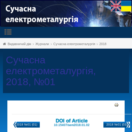
Видавничий дім
Журнали
Сучасна електрометалургія
2018
Сучасна
електрометалургія,
2018, №01
DOI of Article
2018 №01 (01)
2018 №01 (03)
10.15407/sem2018.01.02