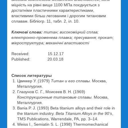
міцність на рівні вище 1100 МПа поєднується з
достатніми пластичними характеристиками,
властивими більш легованим і дорогим титановим
сплавам. Бібліогр. 11, табл. 2, іл. 10.
Ключові слова:
титан; високоміцний сплав;
електронно-променева плавка; пресування; прокат;
мікроструктура; механічні властивості
Received: 15.12.17
Published: 20.03.18
Список литературы
Цвиккер У. (1979)
Титан и его сплавы
. Москва,
Металлургия.
Глазунов С. Г., Моисеев В. Н. (1969)
Конструкционные титановые сплавы
. Москва,
Металлургия.
Bania P. J. (1993) Beta titanium alloys and their role in
the titanium industry.
Beta Titanium Alloys in the 90’s
,
TMS Publications, Warrendale, PA, pp. 3–14.
Weiss I., Semiatin S. L. (1998) Thermomechanical