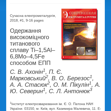
Сучасна електрометалургія,
2018, #1, 9-16 pages
Одержання
високоміцного
титанового
сплаву Ti–1,5Al–
6,8Mo–4,5Fe
способом ЕПП
1
С. В. Ахонін
, П. Є.
2
1
Марковський
, В. О. Березос
,
2
1
А. А. Стасюк
, О. М. Пікулін
, А.
1
3
Ю. Северин
, С. Л. Антонюк
1
Інститут електрозварювання ім. Є. О. Патона НАН
України. 03150, м. Київ, вул. Казимира Малевича, 11. E-