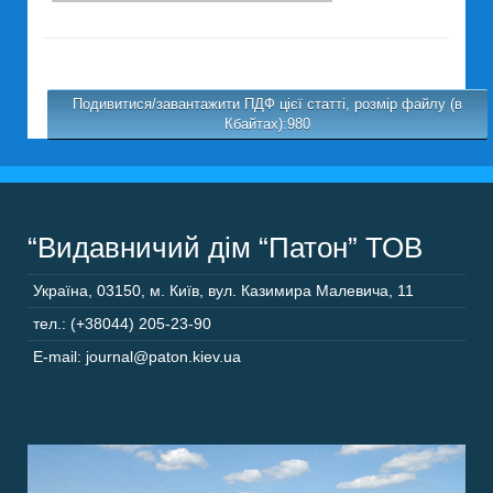
Подивитися/завантажити ПДФ цієї статті, розмір файлу (в
Кбайтах):980
“Видавничий дім “Патон” ТОВ
Україна
,
03150
,
м. Київ,
вул. Казимира Малевича, 11
тел.: (+38044) 205-23-90
E-mail: journal@paton.kiev.ua