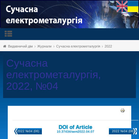
Видавничий дім
Журнали
Сучасна електрометалургія
2022
Сучасна
електрометалургія,
2022, №04
DOI of Article
2022 №04 (06)
2022 №04 (08)
10.37434/sem2022.04.07