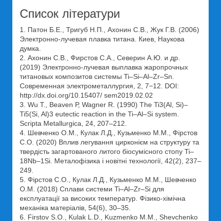
Список літератури
1. Патон Б.Е., Тригуб Н.П., Ахонин С.В., Жук Г.В. (2006)
Электронно-лучевая плавка титана. Киев, Наукова
думка.
2. Ахонин С.В., Фирстов С.А., Северин А.Ю. и др.
(2019) Электронно-лучевая выплавка жаропрочных
титановых композитов системы Ti–Si–Al–Zr–Sn.
Современная электрометаллургия, 2, 7−12. DOI:
http://dx.doi.org/10.15407/ sem2019.02.02
3. Wu T., Beaven Р, Wagner R. (1990) The Ti3(Al, Si)–
Ti5(Si, Al)3 eutectic reaction in the Ti–Al–Si system.
Scripta Metallurgica, 24, 207–212.
4. Шевченко О.М., Кулак Л.Д., Кузьменко М.М., Фірстов
С.О. (2020) Вплив легування цирконієм на структуру та
твердість загартованого литого біосумісного стопу Ti–
18Nb–1Si. Металофізика і новітні технології, 42(2), 237–
249.
5. Фірстов С.О., Кулак Л.Д., Кузьменко М.М., Шевченко
О.М. (2018) Сплави системи Ti–Al–Zr–Si для
експлуатації за високих температур. Фізико-хімічна
механіка матеріалів, 54(6), 30–35.
6. Firstov S.O., Kulak L.D., Kuzmenko M.M., Shevchenko