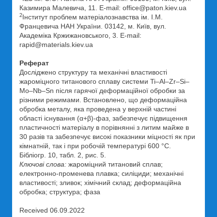
Казимира Малевича, 11. E-mail: office@paton.kiev.ua
2
Інститут проблем матеріалознавства ім. І.М.
Францевича НАН України. 03142, м. Київ, вул.
Академіка Кржижановського, 3. E-mail:
rapid@materials.kiev.ua
Реферат
Досліджено структуру та механічні властивості
жароміцного титанового сплаву системи Ti–Al–Zr–Si–
Mo–Nb–Sn після гарячої деформаційної обробки за
різними режимами. Встановлено, що деформаційна
обробка металу, яка проведена у верхній частині
області існування (α+β)-фаз, забезпечує підвищення
пластичності матеріалу в порівнянні з литим майже в
30 разів та забезпечує високі показники міцності як при
кімнатній, так і при робочій температурі 600 °С.
Бібліогр. 10, табл. 2, рис. 5.
Ключові слова:
жароміцний титановий сплав;
електронно-променева плавка; силіциди; механічні
властивості; зливок; хімічний склад; деформаційна
обробка; структура; фаза
Received 06.09.2022