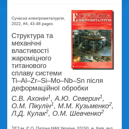
Сучасна електрометалургія,
2022, #4, 43-48 pages
Структура та
механічні
властивості
жароміцного
титанового
сплаву системи
Ti–Al–Zr–Si–Mo–Nb–Sn після
деформаційної обробки
1
1
С.В. Ахонін
, А.Ю. Северин
,
1
2
О.М. Пікулін
, М.М. Кузьменко
,
2
2
Л.Д. Кулак
, О.М. Шевченко
1
ІЕЗ ім. Є.О. Патона НАН України. 03150, м. Київ, вул.