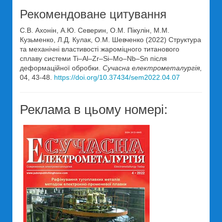
Рекомендоване цитування
С.В. Ахонін, А.Ю. Северин, О.М. Пікулін, М.М.
Кузьменко, Л.Д. Кулак, О.М. Шевченко (2022) Структура
та механічні властивості жароміцного титанового
сплаву системи Ti–Al–Zr–Si–Mo–Nb–Sn після
деформаційної обробки.
Сучасна електрометалургія
,
04, 43-48.
https://doi.org/10.37434/sem2022.04.07
Реклама в цьому номері: