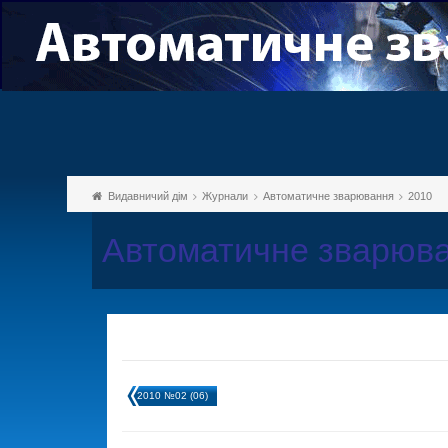
Видавничий дім
Журнали
Автоматичне зварювання
2010
Автоматичне зварюва
2010 №02 (06)