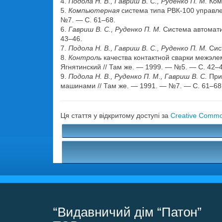
4.
Подола Н. В., Гавриш В. С., Руденко П. М.
Комп
5.
Компьютерная
система типа РВК-100 управлен
№7. — С. 61–68.
6.
Гавриш В. С., Руденко П. М.
Система автоматич
43–46.
7.
Подола Н. В., Гавриш В. С., Руденко П. М.
Сист
8.
Контроль
качества контактной сварки межэлем
Ягнятинский // Там же. — 1999. — №5. — С. 42–4
9.
Подола Н. В., Руденко П. М., Гавриш В. С.
Прим
машинами // Там же. — 1991. — №7. — С. 61–68
Ця стаття у відкритому доступі за
Creative Common
“Видавничий дім “Патон”