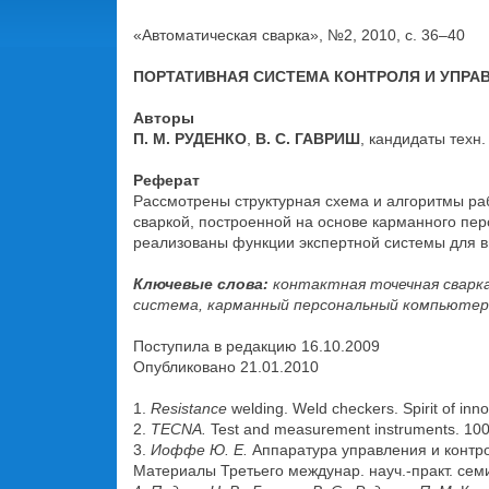
«Автоматическая сварка», №2, 2010, с. 36–40
ПОРТАТИВНАЯ СИСТЕМА КОНТРОЛЯ И УПРА
Авторы
П. М. РУДЕНКО
,
В. С. ГАВРИШ
, кандидаты техн.
Реферат
Рассмотрены структурная схема и алгоритмы ра
сваркой, построенной на основе карманного пер
реализованы функции экспертной системы для в
Ключевые слова:
контактная точечная сварка,
система, карманный персональный компьютер
Поступила в редакцию 16.10.2009
Опубликовано 21.01.2010
1.
Resistance
welding. Weld checkers. Spirit of inn
2.
TECNA.
Test and measurement instruments. 100
3.
Иоффе Ю. Е.
Аппаратура управления и контрол
Материалы Третьего междунар. науч.-практ. семи