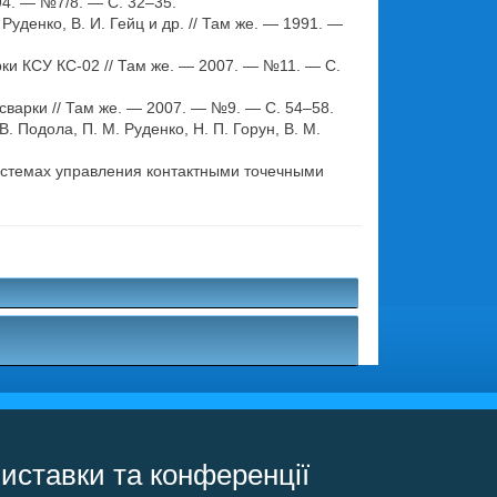
94. — №7/8. — С. 32–35.
уденко, В. И. Гейц и др. // Там же. — 1991. —
ки КСУ КС-02 // Там же. — 2007. — №11. — С.
сварки // Там же. — 2007. — №9. — С. 54–58.
 Подола, П. М. Руденко, Н. П. Горун, В. М.
истемах управления контактными точечными
.
иставки та конференції