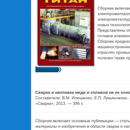
Сборник включае
электрометалл
электрометаллур
новых технологи
Представлены об
сплавов алюмини
Сборник предназ
машиностроении,
отраслях промыш
полезен также п
ТИТАН. 2014
Больше
Сварка и наплавка меди и сплавов на ее осн
Составители: В.М. Илюшенко, Е.П. Лукьянченко
«Сварка», 2013. — 396 с.
Сборник включает основные публикации — стат
материалы и изобретения в области сварки и на