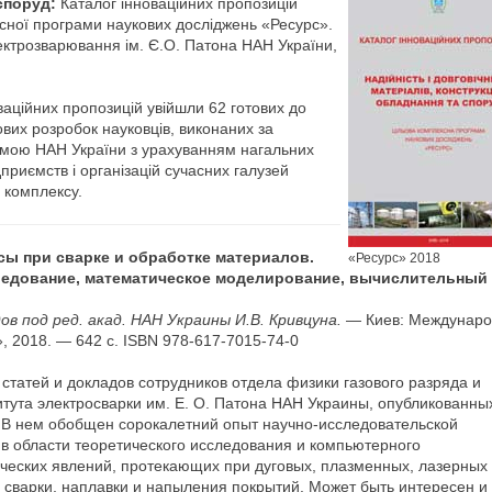
споруд:
Каталог інноваційних пропозицій
ксної програми наукових досліджень «Ресурс».
лектрозварювання ім. Є.О. Патона НАН України,
ваційних пропозицій увійшли 62 готових до
вих розробок науковців, виконаних за
мою НАН України з урахуванням нагальних
приємств і організацій сучасних галузей
 комплексу.
ы при сварке и обработке материалов.
«Ресурс» 2018
ледование, математическое моделирование, вычислительный
ов под ред. акад. НАН Украины И.В. Кривцуна.
— Киев: Междунаро
, 2018. — 642 с. ISBN 978-617-7015-74-0
статей и докладов сотрудников отдела физики газового разряда и
тута электросварки им. Е. О. Патона НАН Украины, опубликованны
. В нем обобщен сорокалетний опыт научно-исследовательской
 в области теоретического исследования и компьютерного
еских явлений, протекающих при дуговых, плазменных, лазерных
 сварки, наплавки и напыления покрытий. Может быть интересен и