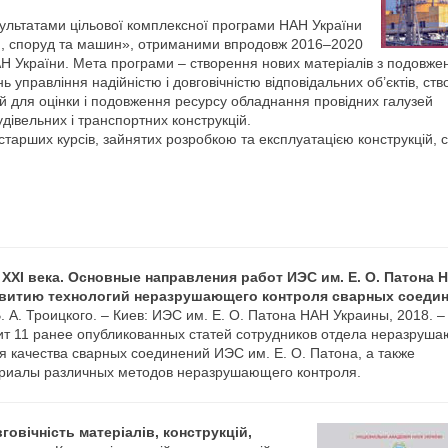
результатами цільової комплексної програми НАН України
кцій, споруд та машин», отриманими впродовж 2016–2020
 НАН України. Мета програми – створення нових матеріалів з подовж
управління надійністю і довговічністю відповідальних об’єктів, ст
гій для оцінки і подовження ресурсу обладнання провідних галузей
удівельних і транспортних конструкцій.
в старших курсів, зайнятих розробкою та експлуатацією конструкцій, 
XXI века. Основные направления работ ИЭС им. Е. О. Патона 
звитию технологий неразрушающего контроля сварных соеди
. А. Троицкого. – Киев: ИЭС им. Е. О. Патона НАН Украины, 2018. – 
т 11 ранее опубликованных статей сотрудников отдела неразруш
я качества сварных соединений ИЭС им. Е. О. Патона, а также
риалы различных методов неразрушающего контроля.
вговічність матеріалів, конструкцій,