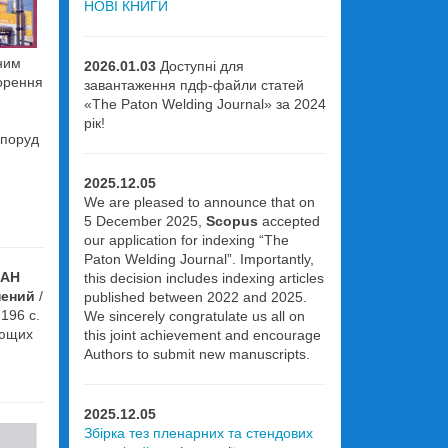
НОВІ КНИГИ
еним
2026.01.03
Доступні для
ворення
завантаження пдф-файли статей
«The Paton Welding Journal» за 2024
рік!
споруд
2025.12.05
We are pleased to announce that on
5 December 2025,
Scopus
accepted
our application for indexing “The
Paton Welding Journal”. Importantly,
НАН
this decision includes indexing articles
нений
/
published between 2022 and 2025.
196 с.
We sincerely congratulate us all on
ающих
this joint achievement and encourage
Authors to submit new manuscripts.
2025.12.05
Збірка тез пленарних та стендових