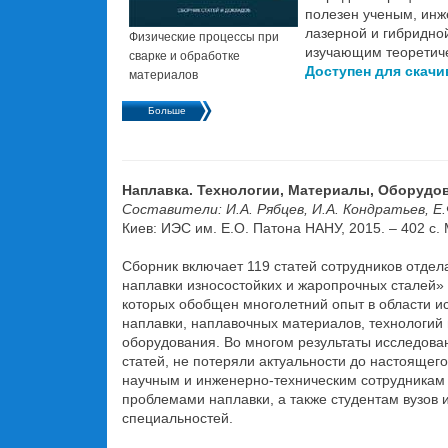
полезен ученым, инж
лазерной и гибридной
Физические процессы при
изучающим теоретиче
сварке и обработке
Доступен для скач
материалов
Больше
Наплавка. Технологии, Материалы, Оборудо
Составители: И.А. Рябцев, И.А. Кондратьев, Е
Киев: ИЭС им. Е.О. Патона НАНУ, 2015. – 402 с.
Сборник включает 119 статей сотрудников отде
наплавки износостойких и жаропрочных сталей» 
которых обобщен многолетний опыт в области и
наплавки, наплавочных материалов, технологий
оборудования. Во многом результаты исследован
статей, не потеряли актуальности до настоящег
научным и инженерно-техническим сотрудникам
проблемами наплавки, а также студентам вузов
специальностей.