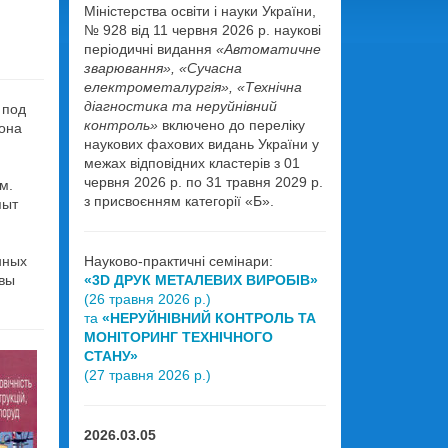
Міністерства освіти і науки України,
№ 928 від 11 червня 2026 р. наукові
періодичні видання
«Автоматичне
зварювання», «Сучасна
електрометалургія», «Технічна
діагностика та неруйнівний
 под
контроль»
включено до переліку
тона
наукових фахових видань України у
межах відповідних кластерів з 01
червня 2026 р. по 31 травня 2029 р.
м.
з присвоєнням категорії «Б».
пыт
нных
Науково-практичні семінари:
овы
«3D ДРУК МЕТАЛЕВИХ ВИРОБІВ»
(26 травня 2026 р.)
та
«НЕРУЙНІВНИЙ КОНТРОЛЬ ТА
МОНІТОРИНГ ТЕХНІЧНОГО
СТАНУ»
(27 травня 2026 р.)
2026.03.05