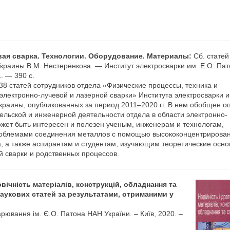
ая сварка. Технологии. Оборудование. Материалы:
Сб. статей
Украины В.М. Нестеренкова. — Институт электросварки им. Е.О. Па
. — 390 с.
38 статей сотрудников отдела «Физические процессы, техника и
электронно-лучевой и лазерной сварки» Института электросварки и
краины, опубликованных за период 2011–2020 гг. В нем обобщен о
ельской и инженерной деятельности отдела в области электронно-
ожет быть интересен и полезен ученым, инженерам и технологам,
блемами соединения металлов с помощью высококонцентрирова
а, а также аспирантам и студентам, изучающим теоретические осн
й сварки и родственных процессов.
овічність матеріалів, конструкцій, обладнання та
наукових статей за результатами, отриманими у
арювання ім. Є.О. Патона НАН України. – Київ, 2020. –