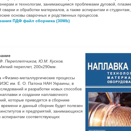
енерам и технологам, занимающимся проблемами дуговой, плазм
 сварки и обработки материалов, а также аспирантам и студентам,
ские основы сварочных и родственных процессов.
ивания ПДФ файл сборника (30Mb)
вание
.Ф. Переплетчиков, Ю.М. Кусков.
 Мягкий переплет, 200х290мм.
ла «Физико-металлургические процессы
ИЭС им. Е. О. Патона НАН Украины, в
сследований и разработки новых способов
 наплавки и создании наплавочного
ий, которые приводятся в сборнике
о времени и данный сборник будет полезен
 институтов и предприятий, занимающихся
 и аспирантам соответствующих