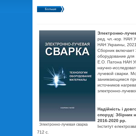
Больше
Электронно-лучев
ред. чл.-кор. НАН 
НАН Украины, 2021
Сборник включает 
оборудование для 
Е.О. Патона НАН У
научно-исследоват
лучевой сварки. М
занимающимся про
источников нагрев
электронно-лучево
Надійність і довг
споруд: Збірник 
2016-2020 рр.
Электронно-лучевая сварка
Інститут електрозв
712 с.