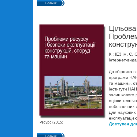
Больше
Цільова
Проблем
констру
К.: IE3 ім. Є
інтернет-вид
До збірника в
програми НАН 
та машин», от
інститути НАН
залишкового р
оцінки техніч
небезпечних о
Для наукових 
експлуатацією
Ресурс (2015)
Доступен дл
Больше