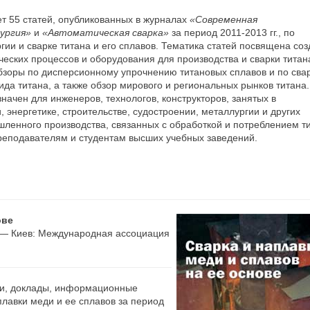
т 55 статей, опубликованных в журналах
«Современная
ургия»
и
«Автоматическая сварка»
за период 2011-2013 гг., по
гии и сварке титана и его сплавов. Тематика статей посвящена со
ческих процессов и оборудования для производства и сварки титан
зоры по дисперсионному упрочнению титановых сплавов и по сва
да титана, а также обзор мирового и региональных рынков титана.
начен для инженеров, технологов, конструкторов, занятых в
 энергетике, строительстве, судостроении, металлургии и других
ленного производства, связанных с обработкой и потреблением ти
реподавателям и студентам высших учебных заведений.
ове
. — Киев: Международная ассоциация
ьи, доклады, информационные
плавки меди и ее сплавов за период