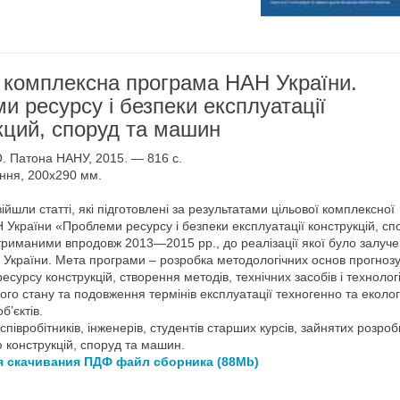
 комплексна програма НАН України.
и ресурсу i безпеки експлуатації
кций, споруд та машин
. О. Патона НАНУ, 2015. — 816 с.
ання, 200x290 мм.
війшли статті, які підготовлені за результатами цільової комплексної
України «Проблеми ресурсу і безпеки експлуатації конструкцій, сп
риманими впродовж 2013—2015 рр., до реалізації якої було залуче
 України. Мета програми – розробка методологічних основ прогноз
есурсу конструкцій, створення методів, технічних засобів і технолог
ного стану та подовження термінів експлуатації техногенно та еколог
б’єктів.
співробітників, інженерів, студентів старших курсів, зайнятих розро
 конструкцій, споруд та машин.
я скачивания ПДФ файл сборника (88Mb)