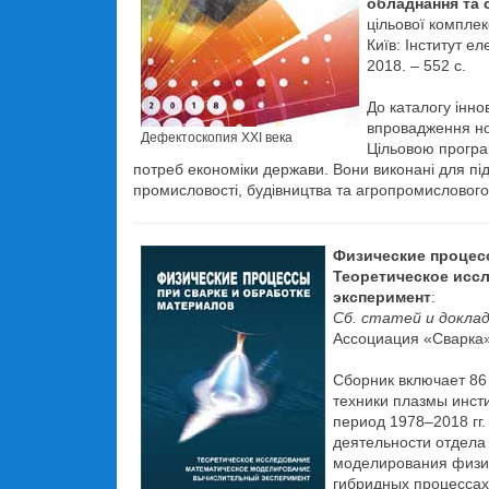
обладнання та 
цільової компле
Київ: Інститут е
2018. – 552 с.
До каталогу інно
впровадження но
Дефектоскопия XXI века
Цільовою програ
потреб економіки держави. Вони виконані для під
промисловості, будівництва та агропромислового
Физические процесс
Теоретическое исс
эксперимент
:
Сб. статей и доклад
Ассоциация «Сварка»
Сборник включает 86 
техники плазмы инсти
период 1978–2018 гг
деятельности отдела
моделирования физич
гибридных процессах