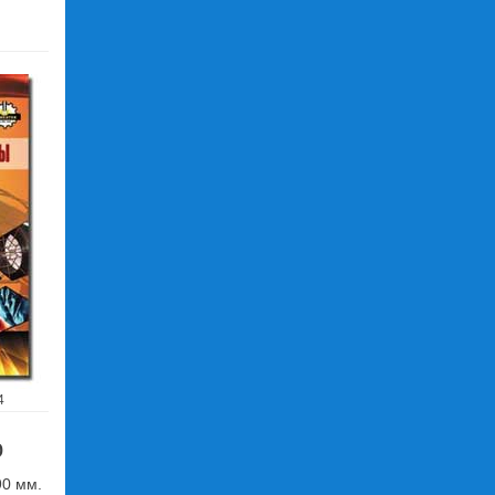
4
о
90 мм.