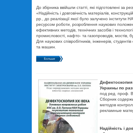
До збірника ввійшли статті, які підготовлені за 
«Надійність і довговічність матеріалів, констру
рр., до реалізації якої було залучено інститути
ресурсом роботи, розроблення наукових положень 
ефективних методів, технічних засобів і техноло
промисловості, нафто- та газопроводів, мостів, б
Для наукових співробітників, інженерів, студенті
та машин.
Больше
Дефектоскопия 
Украины по ра
под ред. проф. В
Сборник содержи
методов контрол
рекламные мате
Надійність і до