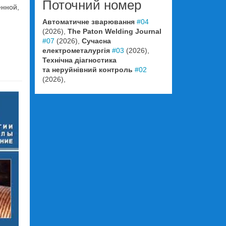
Поточний номер
енной,
Автоматичне зварювання
#04
(2026),
The Paton Welding Journal
#07
(2026),
Сучасна
електрометалургія
#03
(2026),
Технічна діагностика
та неруйнівний контроль
#02
(2026),