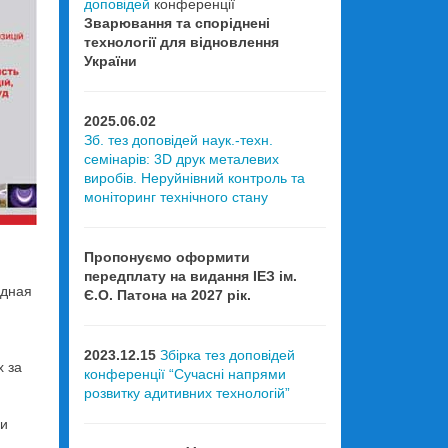
доповідей
конференції
Зварювання та споріднені
технології для відновлення
України
2025.06.02
Зб. тез доповідей наук.-техн.
семінарів: 3D друк металевих
виробів. Неруйнівний контроль та
моніторинг технічного стану
Пропонуємо оформити
передплату на видання ІЕЗ ім.
дная
Є.О. Патона на 2027 рік.
2023.12.15
Збірка тез доповідей
х за
конференції “Сучасні напрями
розвитку адитивних технологій”
 и