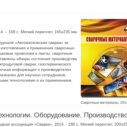
. – 168 с. Мягкий переплет, 165х235 мм.
журнале «Автоматическая сварка» за
, изготовления и применения сварочных
шковые проволоки и ленты, сварочные
тавлены обзоры состояния производства
тродуговой сварки, газотермического
вочная информация о производителях
назначен для научных сотрудников,
ными технологиями и их применением.
Сварочные материалы, 201
ехнологии. Оборудование. Производств
дная ассоциация «Сварка», 2014. - 280 с. Мягкий переплет, 200х2