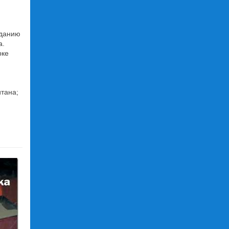
зданию
а.
рке
тана;