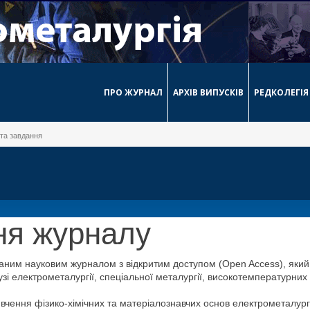
ПРО ЖУРНАЛ
АРХІВ ВИПУСКІВ
РЕДКОЛЕГІЯ
та завдання
ня журналу
ним науковим журналом з відкритим доступом (Open Access), який 
і електрометалургії, спеціальної металургії, високотемпературних т
чення фізико-хімічних та матеріалознавчих основ електрометалургі