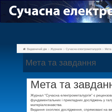
Видавничий дім
Журнали
Сучасна електрометалургія
Мета 
Мета та завдання
Мета та завдан
Журнал “Сучасна електрометалургія” є рецензова
фундаментальних і прикладних досліджень у галуз
матеріалознавства.
Видання охоплює дослідження, спрямовані на вив