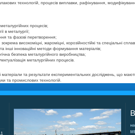
лакових технологій, процесів виплавки, рафінування, модифікуванн
металургійних процесів;
ії в металургії;
ення та фазові перетворення;
 зокрема високоміцні, жароміцні, корозійностійкі та спеціальні сплав
 та інші інноваційні методи формування матеріалів;
гічна безпека металургійного виробництва;
ектуалізація металургійних процесів.
чні матеріали та результати експериментальних досліджень, що мають
ауки та промислових технологій.
В
на
М
11