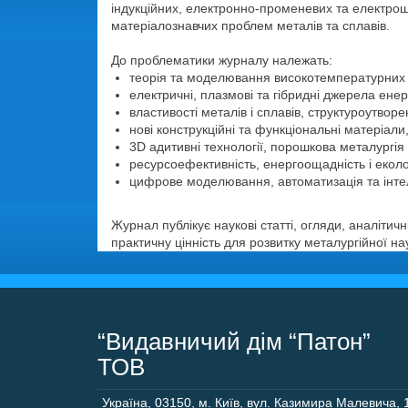
індукційних, електронно-променевих та електрош
матеріалознавчих проблем металів та сплавів.
До проблематики журналу належать:
теорія та моделювання високотемпературних 
електричні, плазмові та гібридні джерела енерг
властивості металів і сплавів, структуроутвор
нові конструкційні та функціональні матеріали,
3D адитивні технології, порошкова металургія
ресурсоефективність, енергоощадність і еколо
цифрове моделювання, автоматизація та інтел
Журнал публікує наукові статті, огляди, аналіти
практичну цінність для розвитку металургійної н
“Видавничий дім “Патон”
ТОВ
Україна
,
03150
,
м. Київ,
вул. Казимира Малевича, 