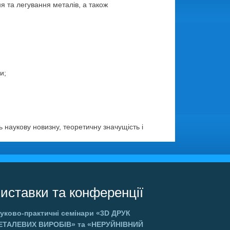
я та легування металів, а також
и;
 наукову новизну, теоретичну значущість і
иставки та конференції
уково-практичні семінари
«3D ДРУК
ЕТАЛЕВИХ ВИРОБІВ»
та
«НЕРУЙНІВНИЙ