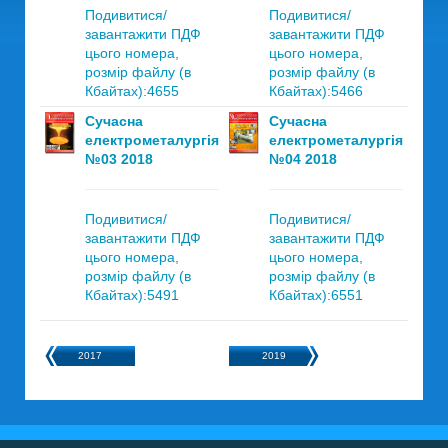
Подивитися/
Подивитися/
завантажити ПДФ
завантажити ПДФ
цього номера,
цього номера,
розмір файлу (в
розмір файлу (в
Кбайтах):4655
Кбайтах):5466
Сучасна
Сучасна
електрометалургія
електрометалургія
№03 2018
№04 2018
Подивитися/
Подивитися/
завантажити ПДФ
завантажити ПДФ
цього номера,
цього номера,
розмір файлу (в
розмір файлу (в
Кбайтах):5491
Кбайтах):6551
2017
2019