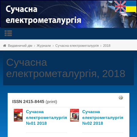
Видавничий дім
Журнали
Сучасна електрометалургія
2018
Сучасна
електрометалургія, 2018
ISSN 2415-8445
(print)
Сучасна
Сучасна
електрометалургія
електрометалургія
№01 2018
№02 2018