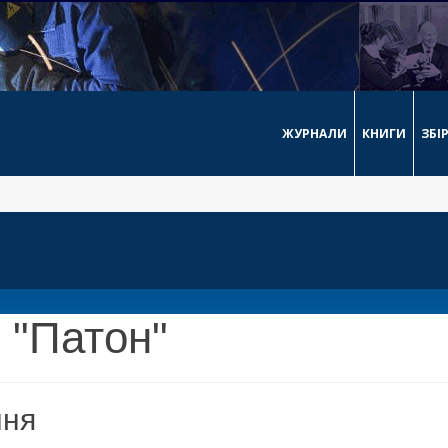
ЖУРНАЛИ
КНИГИ
ЗБІ
 "Патон"
ння