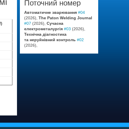
мі
Поточний номер
Автоматичне зварювання
#04
(2026),
The Paton Welding Journal
#07
(2026),
Сучасна
f)
електрометалургія
#03
(2026),
Технічна діагностика
та неруйнівний контроль
#02
(2026),
;