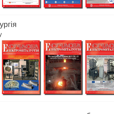
ургія
у