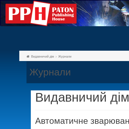
Видавничий дім
Журнали
Журнали
Видавничий дім
Автоматичне зварюва