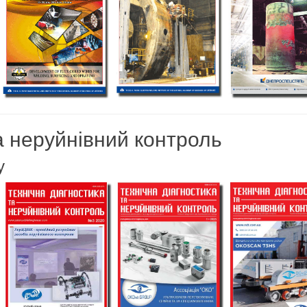
а неруйнівний контроль
у