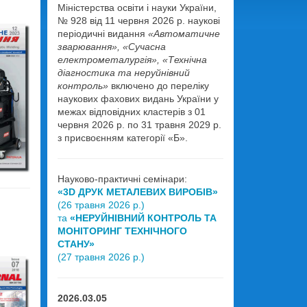
Міністерства освіти і науки України,
№ 928 від 11 червня 2026 р. наукові
періодичні видання
«Автоматичне
зварювання», «Сучасна
електрометалургія», «Технічна
діагностика та неруйнівний
контроль»
включено до переліку
наукових фахових видань України у
межах відповідних кластерів з 01
червня 2026 р. по 31 травня 2029 р.
з присвоєнням категорії «Б».
Науково-практичні семінари:
«3D ДРУК МЕТАЛЕВИХ ВИРОБІВ»
(26 травня 2026 р.)
та
«НЕРУЙНІВНИЙ КОНТРОЛЬ ТА
МОНІТОРИНГ ТЕХНІЧНОГО
СТАНУ»
(27 травня 2026 р.)
2026.03.05