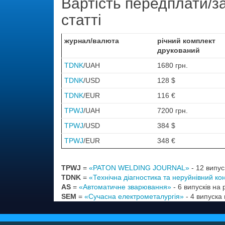
Вартість передплати/з
статті
журнал/валюта
річний комплект
друкований
TDNK
/UAH
1680 грн.
TDNK
/USD
128 $
TDNK
/EUR
116 €
TPWJ
/UAH
7200 грн.
TPWJ
/USD
384 $
TPWJ
/EUR
348 €
TPWJ
=
«PATON WELDING JOURNAL»
- 12 випуск
TDNK
=
«Технічна діагностика та неруйнівний ко
AS
=
«Автоматичне зварювання»
- 6 випусків на
SEM
=
«Сучасна електрометалургія»
- 4 випуска 