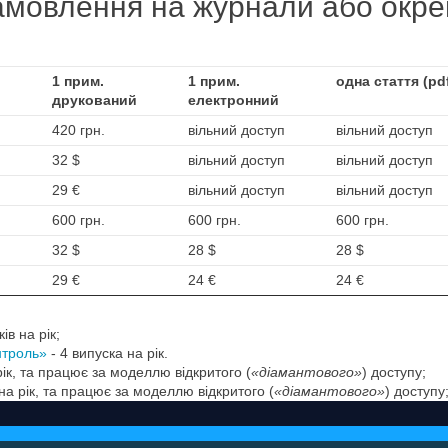
амовлення на журнали або окре
1 прим.
1 прим.
одна стаття (pd
друкований
електронний
420 грн.
вільний доступ
вільний доступ
32 $
вільний доступ
вільний доступ
29 €
вільний доступ
вільний доступ
600 грн.
600 грн.
600 грн.
32 $
28 $
28 $
29 €
24 €
24 €
ів на рік;
нтроль»
- 4 випуска на рік.
 рік, та працює за моделлю відкритого (
«діамантового»
) доступу;
на рік, та працює за моделлю відкритого (
«діамантового»
) доступу