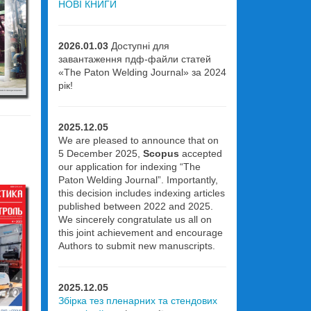
НОВІ КНИГИ
2026.01.03
Доступні для
завантаження пдф-файли статей
«The Paton Welding Journal» за 2024
рік!
2025.12.05
We are pleased to announce that on
5 December 2025,
Scopus
accepted
our application for indexing “The
Paton Welding Journal”. Importantly,
this decision includes indexing articles
published between 2022 and 2025.
We sincerely congratulate us all on
this joint achievement and encourage
Authors to submit new manuscripts.
2025.12.05
Збірка тез пленарних та стендових