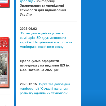
доповідей
конференції
Зварювання та споріднені
технології для відновлення
України
2025.06.02
Зб. тез доповідей наук.-техн.
семінарів: 3D друк металевих
виробів. Неруйнівний контроль та
моніторинг технічного стану
Пропонуємо оформити
передплату на видання ІЕЗ ім.
Є.О. Патона на 2027 рік.
2023.12.15
Збірка тез доповідей
конференції “Сучасні напрями
розвитку адитивних технологій”