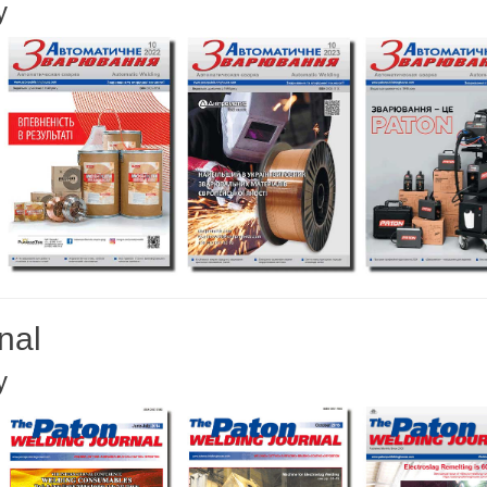
у
nal
у