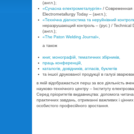
(англ.);
«Сучасна електрометалургія»
/ Современная э
Electrometallurgy Today – (англ.);
«Технічна діагностика та неруйнівний контрол
неразрушающий контроль – (рус.) / Technical D
(англ.);
«The Paton Welding Journal»,
а також
книг, монографій, тематичних збірників,
праць конференцій,
каталогів, довідників, атласів, буклетів
та іншої друкованої продукції в галузі зварюв
в якій відображається перш за все діяльність вчен
науково-технічного центру – Інституту електрозв
Серед пріоритетів видавництва: допомога читач
практичних завдань, отриманні важливих і цінних
особистого професійного зростання.