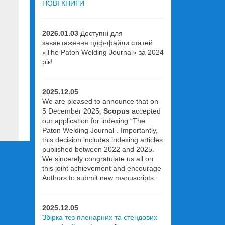
НОВІ КНИГИ
2026.01.03
Доступні для
завантаження пдф-файли статей
«The Paton Welding Journal» за 2024
рік!
2025.12.05
We are pleased to announce that on
5 December 2025,
Scopus
accepted
our application for indexing “The
Paton Welding Journal”. Importantly,
this decision includes indexing articles
published between 2022 and 2025.
We sincerely congratulate us all on
this joint achievement and encourage
Authors to submit new manuscripts.
2025.12.05
Збірка тез пленарних та стендових