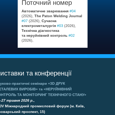
Поточний номер
Автоматичне зварювання
#04
(2026),
The Paton Welding Journal
#07
(2026),
Сучасна
електрометалургія
#03
(2026),
Технічна діагностика
та неруйнівний контроль
#02
(2026),
иставки та конференції
уково-практичні семінари
«3D ДРУК
ЕТАЛЕВИХ ВИРОБІВ»
та
«НЕРУЙНІВНИЙ
ОНТРОЛЬ ТА МОНІТОРИНГ ТЕХНІЧНОГО СТАНУ»
-27 травня 2026 р.,
XIV Міжнародний промисловий форум (м. Київ,
оварський проспект, 15)