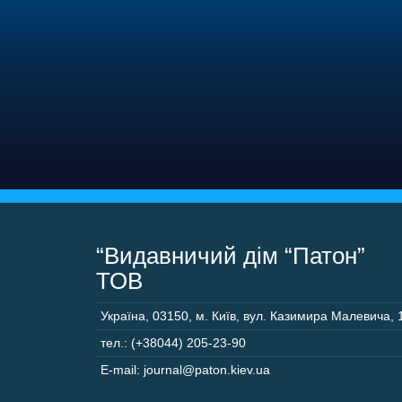
“Видавничий дім “Патон”
ТОВ
Україна
,
03150
,
м. Київ,
вул. Казимира Малевича, 
тел.: (+38044) 205-23-90
E-mail: journal@paton.kiev.ua