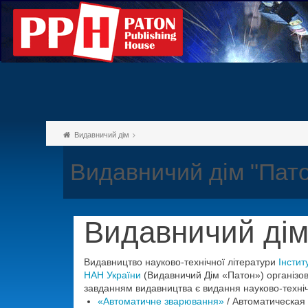
Видавничий дім
Видавничий дім "Пат
Видавничий дім
Видавництво науково-технічної літератури
Інстит
НАН України
(Видавничий Дім «Патон») організов
завданням видавництва є видання науково-техніч
«Автоматичне зварювання»
/ Автоматическая с