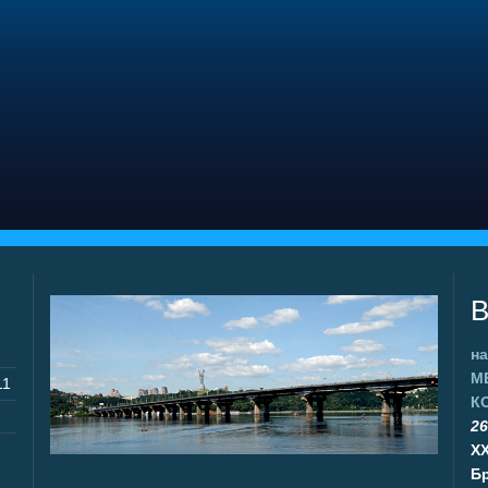
В
на
М
11
К
26
X
Бр