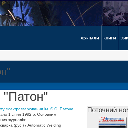
ЖУРНАЛИ
КНИГИ
ЗБІ
он"
 "Патон"
Поточний но
уту електрозварювання ім. Є.О. Патона
ано 1 січня 1992 р. Основним
них журналів:
варка (рус.) / Automatic Welding