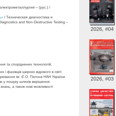
лектрометаллургия – (рус.) /
ь»
/ Техническая диагностика и
iagnostics and Non-Destructive Testing –
2026, #04
ання та споріднених технологій,
их і фахівців широко відомого в світі
арювання ім. Є.О. Патона НАН України.
2026, #03
ам у пошуку шляхів вирішення
 знань, а також нові можливості